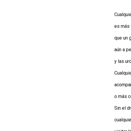
Cualqui
es más 
que un 
aún a pe
y las ur
Cualqui
acompañ
o más co
Sin el 
cualquie