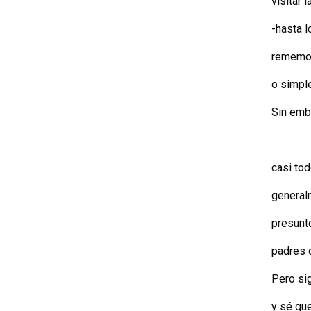
visitar 
-hasta l
rememora
o simple
Sin emba
d
casi to
general
presunt
padres d
Pero si
y sé qu