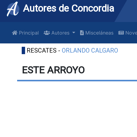
Autores de Concordia
Principal
Autores
Misceláneas
Nove
RESCATES -
ORLANDO CALGARO
ESTE ARROYO
“…y l
ningu
Hesp
J