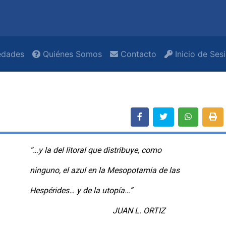
dades
Quiénes Somos
Contacto
Inicio de Ses
a del litoral que distribuye, como
no, el azul en la Mesopotamia de las
érides… y de la utopía…”
UAN L. ORTIZ