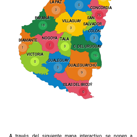
LA PAZ
0
CONCORDIA
3
75
PARANÁ
SAN
VILLAGUAY
SALVADOR
18
3
COLÓN
NOGOYA
3
TALA
DIAMANTE
1
C. DEL URUGUAY
3
1
VICTORIA
16
GUALEGUAY
0
GUALEGUAYCHÚ
3
9
ISLAS DEL IBICUÝ
0
A través del siguiente mapa interactivo se ponen a