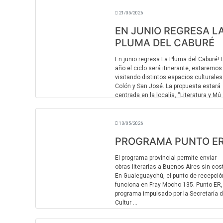
contemp ...
21/05/2026
EN JUNIO REGRESA L
PLUMA DEL CABURÉ
En junio regresa La Pluma del Caburé! 
año el ciclo será itinerante, estaremos
visitando distintos espacios culturales
Colón y San José. La propuesta estará
centrada en la localía, “Literatura y Mú .
13/05/2026
PROGRAMA PUNTO E
El programa provincial permite enviar
obras literarias a Buenos Aires sin cos
En Gualeguaychú, el punto de recepció
funciona en Fray Mocho 135. Punto ER,
programa impulsado por la Secretaría 
Cultur ...