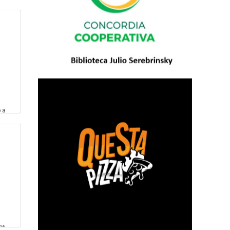
rá
 l
U
 a
 e
26