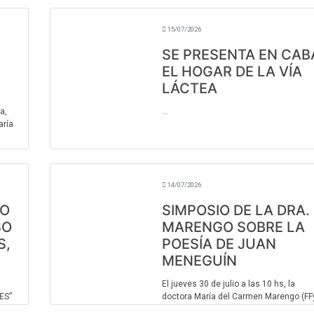
or
Se trata de la máxima distinción literar
 del
otor ...
15/07/2026
...
SE PRESENTA EN CAB
EL HOGAR DE LA VÍA
LÁCTEA
a,
...
aría
14/07/2026
TO
SIMPOSIO DE LA DRA.
SO
MARENGO SOBRE LA
S,
POESÍA DE JUAN
MENEGUÍN
El jueves 30 de julio a las 10 hs, la
ES”
doctora María del Carmen Marengo (FF
UNC) impartirá un simposio sobre el po