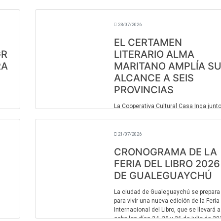
concordiense Hugo Ruiz Díaz presenta
su libro Mitos mundiales en el marco de
...
23/07/2026
EL CERTAMEN
GR
LITERARIO ALMA
RA
MARITANO AMPLÍA S
ALCANCE A SEIS
PROVINCIAS
La Cooperativa Cultural Casa Inga junto
la familia de la escritora Alma Maritano
 de
instituciones santafesinas abrieron la
a
convocatoria para la quinta edición del
21/07/2026
Concurso de Narrativa Alma Maritan ...
CRONOGRAMA DE LA
FERIA DEL LIBRO 2026
DE GUALEGUAYCHÚ
La ciudad de Gualeguaychú se prepara
para vivir una nueva edición de la Feria
Internacional del Libro, que se llevará a
cabo los días 24, 25 y 26 de julio de 20