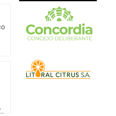
dose
CO
...
e
das.