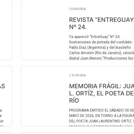
Centro Cultural Juan L. Or ...
03/06/2026
REVISTA “ENTREGUAY
Nº 24.
Ya apareció “EntreGuay” Nº 24.
Ilustraciones de portada del cordobés
Pablo Díaz (Argentina) y del brasileño
Carlos Amorim (Río de Janeiro), versió
digital Juan Menoni “Producciones Sur
Sur” (Concordia, Ent ...
31/05/2026
AS
MEMORIA FRÁGIL: JU
L. ORTÍZ, EL POETA DE
RÍO
la
PROGRAMA EMITIDO EL SÁBADO 30 D
ue
MAYO DE 2026, EN TORNO A LA FIGUR
ue
DEL POETA JUAN LAURENTINO ORTIZ. 
os
imágenes que terminan tapando a las
personas. La de Juan Laurentino Ortiz 