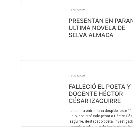
17/06/2026
PRESENTAN EN PARA
ULTIMA NOVELA DE
SELVA ALMADA
...
12/06/2026
FALLECIÓ EL POETA Y
DOCENTE HÉCTOR
CÉSAR IZAGUIRRE
La cultura entrerriana despide, este 11
junio, con profundo pesar a Héctor Cés
Izaguirre, destacado poeta, investigado
docente y referente de las letras de la
provincia, quien falleció en las últimas