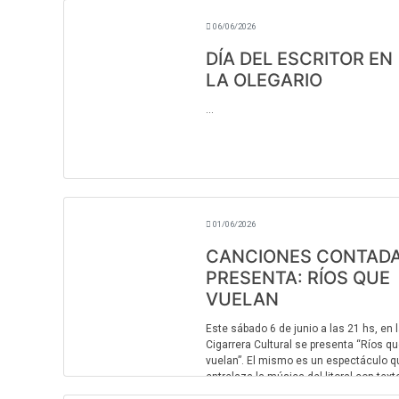
...
06/06/2026
DÍA DEL ESCRITOR EN
LA OLEGARIO
...
01/06/2026
CANCIONES CONTAD
PRESENTA: RÍOS QUE
VUELAN
Este sábado 6 de junio a las 21 hs, en 
Cigarrera Cultural se presenta “Ríos q
vuelan”. El mismo es un espectáculo q
entrelaza la música del litoral con text
de poetas entrerrianos consagrados y