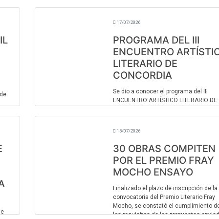
en los Galpones del Puerto, extendién
tam ...
17/07/2026
IL
PROGRAMA DEL III
ENCUENTRO ARTÍSTI
LITERARIO DE
CONCORDIA
Se dio a conocer el programa del III
 de
ENCUENTRO ARTÍSTICO LITERARIO DE
CONCORDIA, organizado por Artistas
o/)
Independientes de Concordia,
denominado “Canto del Río”, que se
15/07/2026
desarrollará en el Hotel San Carlos y en 
E
30 OBRAS COMPITEN
POR EL PREMIO FRAY
MOCHO ENSAYO
A
Finalizado el plazo de inscripción de la
convocatoria del Premio Literario Fray
Mocho, se constató el cumplimiento d
de
los requisitos de las propuestas envia