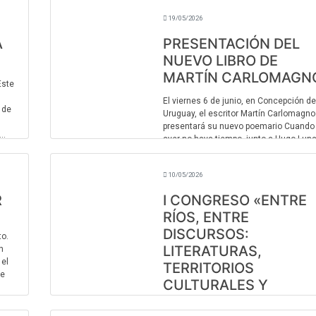
una de ellas. El pelo ...
19/05/2026
A
PRESENTACIÓN DEL
NUEVO LIBRO DE
MARTÍN CARLOMAGN
Este
El viernes 6 de junio, en Concepción de
 de
Uruguay, el escritor Martín Carlomagno
presentará su nuevo poemario Cuando
..
ayer no haya tiempo, junto a Hugo Luna
cita es a las 20 hs en 25 de mayo 113. .
10/05/2026
R
I CONGRESO «ENTRE
RÍOS, ENTRE
DISCURSOS:
to.
LITERATURAS,
n
 el
TERRITORIOS
de
CULTURALES Y
RESONANCIAS