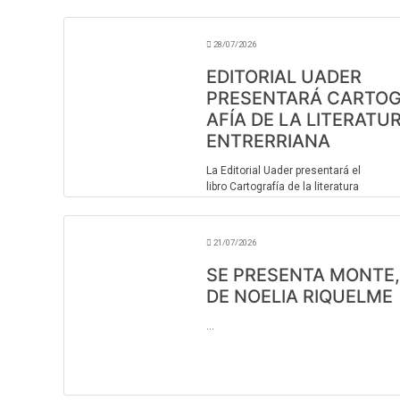
28/07/2026
EDITORIAL UADER
PRESENTARÁ CARTO
AFÍA DE LA LITERATU
ENTRERRIANA
La Editorial Uader presentará el
libro Cartografía de la literatura
entrerriana. Período 1876-1910 este
viernes 31 de julio a las 15 en el Salón
Actos de la Escuela Normal José Marí
21/07/2026
Torres, ubicado en l ...
SE PRESENTA MONTE,
DE NOELIA RIQUELME
...