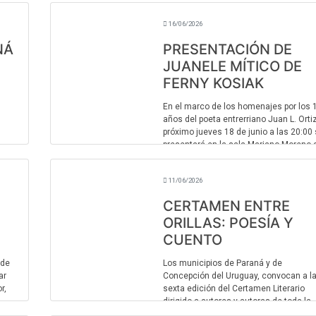
Una casa sola. La autora, nacida en Vil
Elisa y una de ...
16/06/2026
NÁ
PRESENTACIÓN DE
JUANELE MÍTICO DE
FERNY KOSIAK
En el marco de los homenajes por los 
años del poeta entrerriano Juan L. Ortiz
próximo jueves 18 de junio a las 20:00
presentará en la sala Mariano Moreno 
Honorable Concejo Deliberante de Par
(C ...
11/06/2026
CERTAMEN ENTRE
ORILLAS: POESÍA Y
CUENTO
 de
Los municipios de Paraná y de
ar
Concepción del Uruguay, convocan a l
r,
sexta edición del Certamen Literario
dirigido a autores y autoras de toda la
 hor
provincia de Entre Ríos. Además, en el