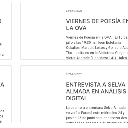
lón
concordiense Juan Meneguín y la
ral:
narradora Selva Almada : “Ecopoética 
01/07/2026
dos autores entrerr ...
O
VIERNES DE POESÍA E
LA OVA
Viernes de Poesía en la OVA. El 10 de
julio a las 19.30 hs., leen Estefanía
va
Ceballos. Marcelo Leites y Gonzalo Ac
Tito. La cita es en la Biblioteca Olegari
erá
Víctor Andrade (1 de Mayo 141). Habrá
café y ...
24/06/2026
LA
ENTREVISTA A SELVA
ALMADA EN ANÁLISIS
DIGITAL
La escritora entrerriana Selva Almada
tos
volverá a Paraná este miércoles 24 y
nos
jueves 25 de junio para encabezar dos
a:
actividades en torno a su nueva novela