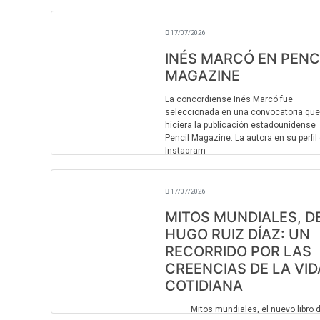
17/07/2026
INÉS MARCÓ EN PENC
MAGAZINE
La concordiense Inés Marcó fue
seleccionada en una convocatoria que
hiciera la publicación estadounidense
Pencil Magazine. La autora en su perfil
Instagram
(https://www.instagram.com/inn_marc
cuenta có ...
17/07/2026
MITOS MUNDIALES, D
HUGO RUIZ DÍAZ: UN
RECORRIDO POR LAS
CREENCIAS DE LA VID
COTIDIANA
Mitos mundiales, el nuevo libro 