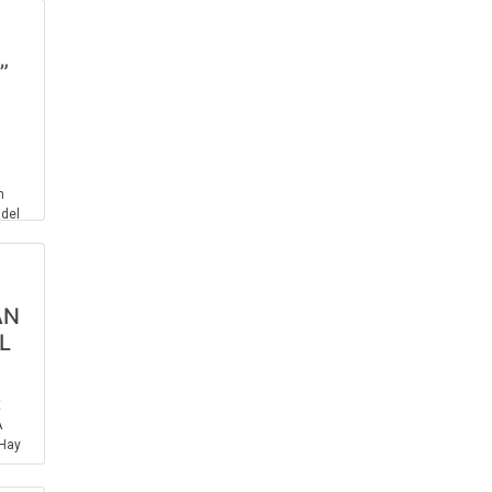
”
n
 del
AN
L
E
A
Hay
es