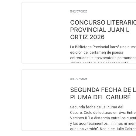
Acreditaciones 14.00 HS - Apertura - Sa
de Actos 15.00 HS - Conferencia inaugu
02/07/2026
Dra. Alfon ...
CONCURSO LITERARI
PROVINCIAL JUAN L
ORTIZ 2026
La Biblioteca Provincial lanzó una nue
edición del certamen de poesía
entrerriana La convocatoria permanec
abierta hasta el 7 de agosto y está
destinada a escritores mayores de 18
años con residen ...
01/07/2026
SEGUNDA FECHA DE 
PLUMA DEL CABURÉ
Segunda fecha de La Pluma del
Caburé. Ciclo de lecturas en vivo. Entre
Vecinos II “La distancia entre los cuen
y los acontecimientos... ni más ni me
que una versión". Nos dice Julio Cabrer
...