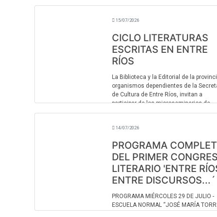
Hugo Ruiz Díaz, propone un recorrido p
esas creencias que sobreviven al paso
tiempo y siguen formando parte de
15/07/2026
nuestra vida cotidiana. Hay ideas que p 
CICLO LITERATURAS
ESCRITAS EN ENTRE
RÍOS
La Biblioteca y la Editorial de la provinci
organismos dependientes de la Secret
de Cultura de Entre Ríos, invitan a
participar de los microseminarios de
lectura crítica “Literaturas Escritas en
Entre ...
14/07/2026
PROGRAMA COMPLE
DEL PRIMER CONGRE
LITERARIO 'ENTRE RÍO
ENTRE DISCURSOS...´
PROGRAMA MIÉRCOLES 29 DE JULIO -
ESCUELA NORMAL “JOSÉ MARÍA TORR
(URQUIZA Y CORRIENTES) 13.00 HS -