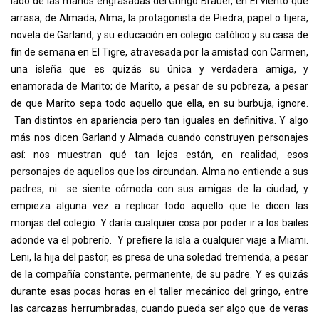
lado de las manos engrasadas del Gringo Brauer, en El viento que
arrasa, de Almada; Alma, la protagonista de Piedra, papel o tijera,
novela de Garland, y su educación en colegio católico y su casa de
fin de semana en El Tigre, atravesada por la amistad con Carmen,
una isleña que es quizás su única y verdadera amiga, y
enamorada de Marito; de Marito, a pesar de su pobreza, a pesar
de que Marito sepa todo aquello que ella, en su burbuja, ignore.
Tan distintos en apariencia pero tan iguales en definitiva. Y algo
más nos dicen Garland y Almada cuando construyen personajes
así: nos muestran qué tan lejos están, en realidad, esos
personajes de aquellos que los circundan. Alma no entiende a sus
padres, ni se siente cómoda con sus amigas de la ciudad, y
empieza alguna vez a replicar todo aquello que le dicen las
monjas del colegio. Y daría cualquier cosa por poder ir a los bailes
adonde va el pobrerío. Y prefiere la isla a cualquier viaje a Miami.
Leni, la hija del pastor, es presa de una soledad tremenda, a pesar
de la compañía constante, permanente, de su padre. Y es quizás
durante esas pocas horas en el taller mecánico del gringo, entre
las carcazas herrumbradas, cuando pueda ser algo que de veras