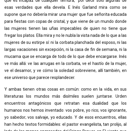
que es incapaz de cualquier ternura, por decir solo algunas de
esas verdades que ella devela. E Inés Garland mira como se
supone que no debería mirar una mujer que fue señorita educada
para fiestas con copas de cristal, y que viene de un mundo donde
las mujeres tienen las uñas impecables de quien no tiene que
fregar los platos. Ella mira y no le nubla la vista nada de lo que a las
mujeres de su estirpe sí: ni la corbata planchada del esposo, ni las
largas vacaciones sin excepción, ni la casa de fin de semana, ni la
mucama que se encarga de todo de lo que debe encargarse. Inés
ve más allá: ve las arrugas en la corbata, ve el hastío de la mujer,
ve el desamor, y ve cómo la soledad sobreviene, allí también, en
ese universo que parece resplandecer.
Y ambas tienen otras cosas en común: como en la vida, en sus
literaturas los mundos más disímiles suelen juntarse. Urden
encuentros antagónicos que retratan esa dualidad que los
humanos nos hemos inventado: vos pobre, yo rico; vos ignorante,
yo sabedor; vos salvaje, yo educado. Y de esos encuentros, ellas
han hecho textos formidables: el pastor evangelista, tan prolijo, al