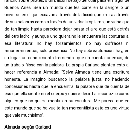
rancho sobre pilotes, o un balcón debajo del cual pasa el fragor de
Buenos Aires. Sea un mundo que les corre en la sangre o un
universo en el que excavan a través de la ficción, uno mira a través
de sus palabras como a través de un vidrio limpísimo, un vidrio que
de tan limpio hasta pareciera dejar pasar el aire que está detrás
del otro ladro, y aunque uno quiera no le encuentra las costuras a
esa literatura: no hay forzamientos, no hay disfraces ni
amaneramientos, solo presencia. No hay sobreactuación: hay, en
su lugar, un conocimiento tremendo que da cuenta, además, de
un trabajo filoso con la palabra. La propia Garland plantea esto al
hacer referencia a Almada: “Selva Almada tiene una escritura
honesta. La imagino buscando la palabra justa, no haciendo
concesiones hasta que la encuentra: la palabra que dé cuenta de
eso que ella siente en el cuerpo y quiere decir. La reconozco como
alguien que no quiere mentir en su escritura. Me parece que en
este mundo que se ha vuelto tan mercantilista esta es una virtud
que vale muchísimo”.
Almada según Garland