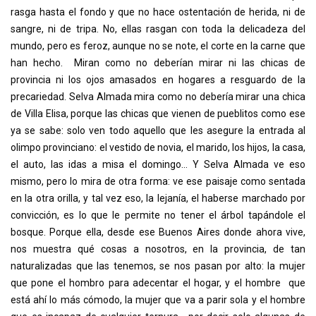
rasga hasta el fondo y que no hace ostentación de herida, ni de
sangre, ni de tripa. No, ellas rasgan con toda la delicadeza del
mundo, pero es feroz, aunque no se note, el corte en la carne que
han hecho. Miran como no deberían mirar ni las chicas de
provincia ni los ojos amasados en hogares a resguardo de la
precariedad. Selva Almada mira como no debería mirar una chica
de Villa Elisa, porque las chicas que vienen de pueblitos como ese
ya se sabe: solo ven todo aquello que les asegure la entrada al
olimpo provinciano: el vestido de novia, el marido, los hijos, la casa,
el auto, las idas a misa el domingo… Y Selva Almada ve eso
mismo, pero lo mira de otra forma: ve ese paisaje como sentada
en la otra orilla, y tal vez eso, la lejanía, el haberse marchado por
convicción, es lo que le permite no tener el árbol tapándole el
bosque. Porque ella, desde ese Buenos Aires donde ahora vive,
nos muestra qué cosas a nosotros, en la provincia, de tan
naturalizadas que las tenemos, se nos pasan por alto: la mujer
que pone el hombro para adecentar el hogar, y el hombre que
está ahí lo más cómodo, la mujer que va a parir sola y el hombre