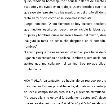
quiso rendir su homenaje “por aquella palabra de aliento
ayudado y me ayuda en mi trabajo. Quiero decirle a sus mo
que sigo siempre atento a las maniobras del otoño allí don
tanto en mi oficio como en mi vida más inmediata”.
Luego, continuó: “A los alumnos de hoy quisiera decirles 
que muchos escritores fueron, volver visible la labor de
mujeres y hombres que ejercieron a través del mundo, desd
inauguró la tarea de ser sueño despierto en el corazón
hombres”.
“Escribo porque me es necesario y también para tratar de c
lugar en sus ensueños de belleza. También quiero ser la con
gentes que me señalaron el camino. Soy porque ellos 
contundente.
ACÁ Y ALLÁ. La tentación es hablar de un regreso pero q
más preciso. Es que, probablemente, el poeta nunca se haya 
se llevó el campo, los colores, la luz y el silencio entrerrian
“Yo estoy allá y no estoy allá, rápidamente estoy acá”, desc
una entrevista periodística. Así, el “acá” y el “allá” se relativ