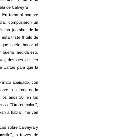
ela de Calveyra".
. En torno al nombre
tora, compusieron un
rónima (nombre de la
está triste (título de
 que hacía honor al
en buena medida eso,
yra, después de leer
de Cartas para que la
formato apaisado, con
bre la historia de la
 los años 30, en los
anos. "Oro en polvo",
van a hablar, me van
icos sobre Calveyra y
nsilla", a través de