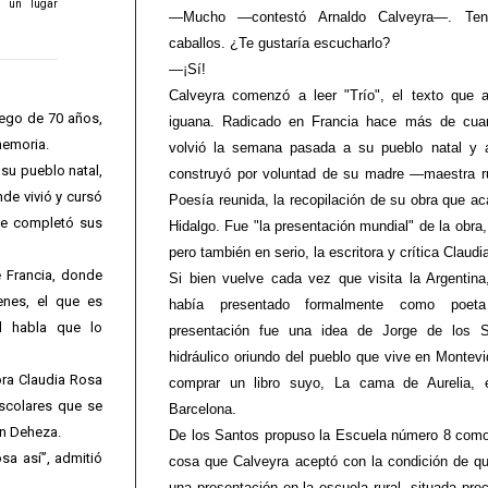
s un lugar
—Mucho —contestó Arnaldo Calveyra—. Te
caballos. ¿Te gustaría escucharlo?
—¡Sí!
Calveyra comenzó a leer "Trío", el texto que a
uego de 70 años,
iguana. Radicado en Francia hace más de cuar
memoria.
volvió la semana pasada a su pueblo natal y 
 su pueblo natal,
construyó por voluntad de su madre —maestra r
de vivió y cursó
Poesía reunida, la recopilación de su obra que ac
nde completó sus
Hidalgo. Fue "la presentación mundial" de la obra
pero también en serio, la escritora y crítica Claud
e Francia, donde
Si bien vuelve cada vez que visita la Argentin
enes, el que es
había presentado formalmente como poet
el habla que lo
presentación fue una idea de Jorge de los S
hidráulico oriundo del pueblo que vive en Montevi
ora Claudia Rosa
comprar un libro suyo, La cama de Aurelia, 
escolares que se
Barcelona.
án Deheza.
De los Santos propuso la Escuela número 8 como 
sa así”, admitió
cosa que Calveyra aceptó con la condición de qu
una presentación en la escuela rural, situada pre