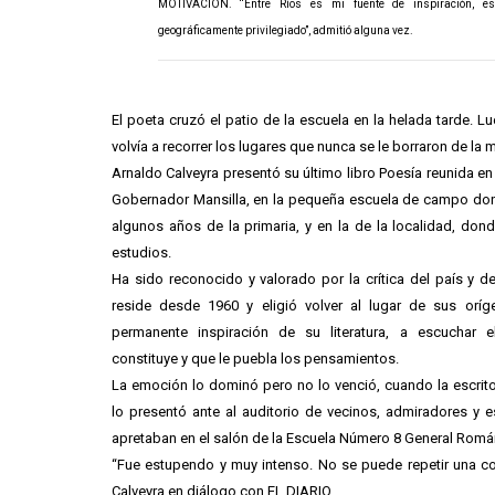
MOTIVACIÓN. “Entre Ríos es mi fuente de inspiración, e
geográficamente privilegiado”, admitió alguna vez.
El poeta cruzó el patio de la escuela en la helada tarde. L
volvía a recorrer los lugares que nunca se le borraron de la 
Arnaldo Calveyra presentó su último libro Poesía reunida en
Gobernador Mansilla, en la pequeña escuela de campo don
algunos años de la primaria, y en la de la localidad, do
estudios.
Ha sido reconocido y valorado por la crítica del país y d
reside desde 1960 y eligió volver al lugar de sus oríg
permanente inspiración de su literatura, a escuchar 
constituye y que le puebla los pensamientos.
La emoción lo dominó pero no lo venció, cuando la escrit
lo presentó ante al auditorio de vecinos, admiradores y 
apretaban en el salón de la Escuela Número 8 General Rom
“Fue estupendo y muy intenso. No se puede repetir una co
Calveyra en diálogo con EL DIARIO.