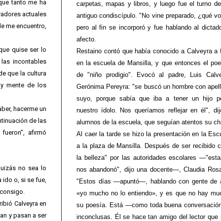
 que tanto me ha
carpetas, mapas y libros, y luego fue el turno d
radores actuales
antiguo condiscípulo. "No vine preparado, ¿qué voy
de me encuentro,
pero al fin se incorporó y fue hablando al dicta
afecto.
que quise ser lo
Restaino contó que había conocido a Calveyra a f
 las incontables
en la escuela de Mansilla, y que entonces el po
e que la cultura
de "niño prodigio". Evocó al padre, Luis Calv
 y mente de los
Gerónima Pereyra: "se buscó un hombre con apelli
suyo, porque sabía que iba a tener un hijo p
aber, hacerme un
nuestro ídolo. Nos queríamos reflejar en él", dij
tinuación de las
alumnos de la escuela, que seguían atentos su ch
fueron”, afirmó
Al caer la tarde se hizo la presentación en la Esc
a la plaza de Mansilla. Después de ser recibido 
la belleza" por las autoridades escolares —"esta
uizás no sea lo
nos abandonó", dijo una docente—, Claudia Rosa s
ido o, si se fue,
"Estos días —apuntó—, hablando con gente de a
o consigo.
«yo mucho no lo entiendo», y es que no hay mu
ribió Calveyra en
su poesía. Está —como toda buena conversació
izan y pasan a ser
inconclusas. Él se hace tan amigo del lector que 