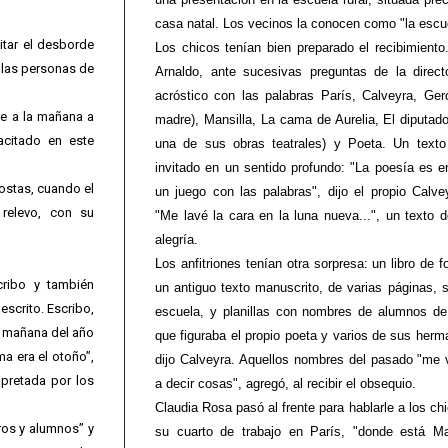
casa natal. Los vecinos la conocen como "la escu
itar el desborde
Los chicos tenían bien preparado el recibimiento
 las personas de
Arnaldo, ante sucesivas preguntas de la direc
acróstico con las palabras París, Calveyra, Ge
he a la mañana a
madre), Mansilla, La cama de Aurelia, El diputado 
acitado en este
una de sus obras teatrales) y Poeta. Un texto
invitado en un sentido profundo: "La poesía es 
postas, cuando el
un juego con las palabras", dijo el propio Calve
 relevo, con su
"Me lavé la cara en la luna nueva...", un texto 
alegría.
Los anfitriones tenían otra sorpresa: un libro de 
cribo y también
un antiguo texto manuscrito, de varias páginas, so
escrito. Escribo,
escuela, y planillas con nombres de alumnos de
a mañana del año
que figuraba el propio poeta y varios de sus herm
a era el otoño”,
dijo Calveyra. Aquellos nombres del pasado "me 
pretada por los
a decir cosas", agregó, al recibir el obsequio.
Claudia Rosa pasó al frente para hablarle a los ch
ros y alumnos” y
su cuarto de trabajo en París, "donde está Ma