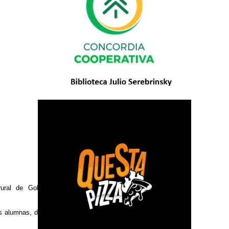
ural de Gobernador
s alumnas, de diez u