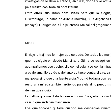
investigación lo llevó a Francia, en 1960, donde vive actu
país realizó casi toda su obra literaria.
Entre otros, sus libros son: Cartas para que la alegrí
Luxemburgo, La cama de Aurelia (novela), Si la Argentina 
(ensayo), El origen de la luz (cuentos), Maizal del gregoriano
Cartas
El viaje lo trajimos lo mejor que se pudo. De todas las mar
que nos siguieron desde Mansilla, la última se rezagó en
acompañamos ese trecho, ella con el volar y yo con la mirad
alas de amarillo adiós y, de tanto agitarse contra el aire, y
mariposa sino que una fuente ardía. Y corrió todavía con las
resto: una mirada también ardiendo paralela al no puedo m
de tren que siguió.
La gallina que me diste la compartí con Rosa, ella me dio b
casi lo que andar en mancarrón.
Los que tocaban guitarra cuando me despedías viniero