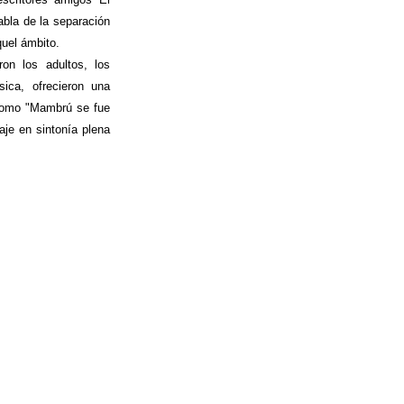
abla de la separación
quel ámbito.
on los adultos, los
ica, ofrecieron una
 como "Mambrú se fue
je en sintonía plena