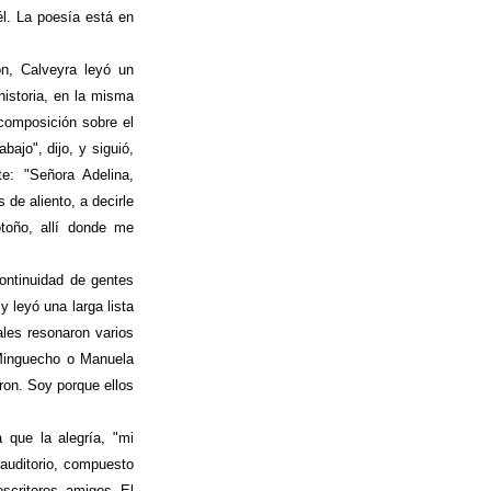
él. La poesía está en
n, Calveyra leyó un
historia, en la misma
composición sobre el
bajo", dijo, y siguió,
te: "Señora Adelina,
 de aliento, a decirle
toño, allí donde me
continuidad de gentes
 leyó una larga lista
les resonaron varios
 Minguecho o Manuela
ron. Soy porque ellos
a que la alegría, "mi
 auditorio, compuesto
scritores amigos El