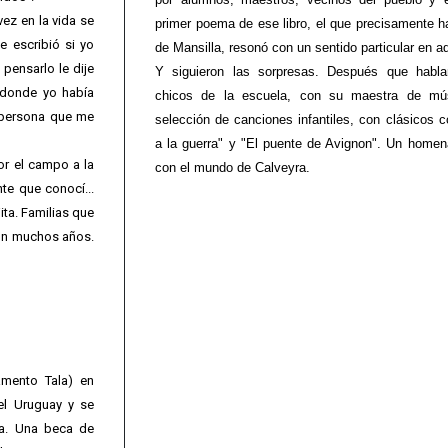
ez en la vida se
primer poema de ese libro, el que precisamente h
 escribió si yo
de Mansilla, resonó con un sentido particular en a
 pensarlo le dije
Y siguieron las sorpresas. Después que hablar
 donde yo había
chicos de la escuela, con su maestra de mús
a persona que me
selección de canciones infantiles, con clásicos
a la guerra" y "El puente de Avignon". Un homena
or el campo a la
con el mundo de Calveyra.
te que conocí...
ita. Familias que
ron muchos años.
amento Tala) en
el Uruguay y se
ta. Una beca de