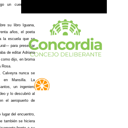
ngo un cuento con
bre su libro Iguana,
enta años, el poeta
a la escuela que se
ural— para presentar
aba de editar Adriana
, como dijo, en broma
ia Rosa.
a, Calveyra nunca se
a en Mansilla. La
antos, un ingeniero
deo y lo descubrió al
en el aeropuerto de
lugar del encuentro,
e también se hiciera
cisamente frente a su