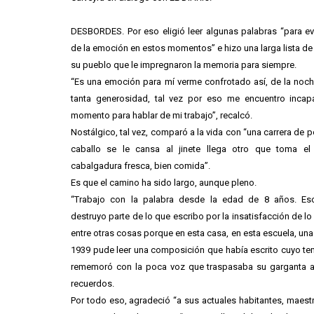
DESBORDES. Por eso eligió leer algunas palabras “para ev
de la emoción en estos momentos” e hizo una larga lista de
su pueblo que le impregnaron la memoria para siempre.
“Es una emoción para mí verme confrotado así, de la noc
tanta generosidad, tal vez por eso me encuentro incap
momento para hablar de mi trabajo”, recalcó.
Nostálgico, tal vez, comparó a la vida con “una carrera de 
caballo se le cansa al jinete llega otro que toma el
cabalgadura fresca, bien comida”.
Es que el camino ha sido largo, aunque pleno.
“Trabajo con la palabra desde la edad de 8 años. Es
destruyo parte de lo que escribo por la insatisfacción de lo 
entre otras cosas porque en esta casa, en esta escuela, un
1939 pude leer una composición que había escrito cuyo tem
rememoró con la poca voz que traspasaba su garganta a
recuerdos.
Por todo eso, agradeció “a sus actuales habitantes, maest