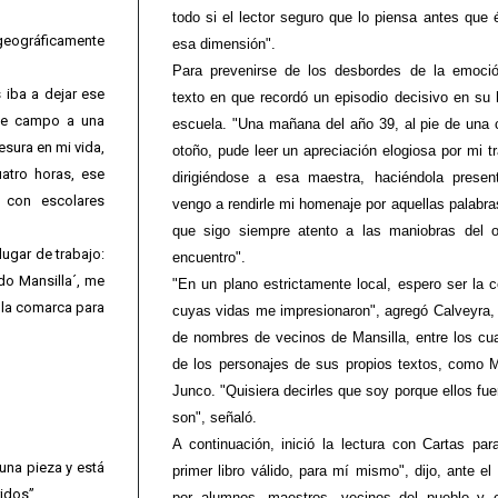
todo si el lector seguro que lo piensa antes que 
geográficamente
esa dimensión".
Para prevenirse de los desbordes de la emoció
iba a dejar ese
texto en que recordó un episodio decisivo en su 
 de campo a una
escuela. "Una mañana del año 39, al pie de una 
esura en mi vida,
otoño, pude leer un apreciación elogiosa por mi tra
uatro horas, ese
dirigiéndose a esa maestra, haciéndola presen
a con escolares
vengo a rendirle mi homenaje por aquellas palabras
que sigo siempre atento a las maniobras del o
ugar de trabajo:
encuentro".
do Mansilla´, me
"En un plano estrictamente local, espero ser la 
ó la comarca para
cuyas vidas me impresionaron", agregó Calveyra, y
de nombres de vecinos de Mansilla, entre los cua
de los personajes de sus propios textos, como
Junco. "Quisiera decirles que soy porque ellos fue
son", señaló.
A continuación, inició la lectura con Cartas par
una pieza y está
primer libro válido, para mí mismo", dijo, ante el
ridos”.
por alumnos, maestros, vecinos del pueblo y e