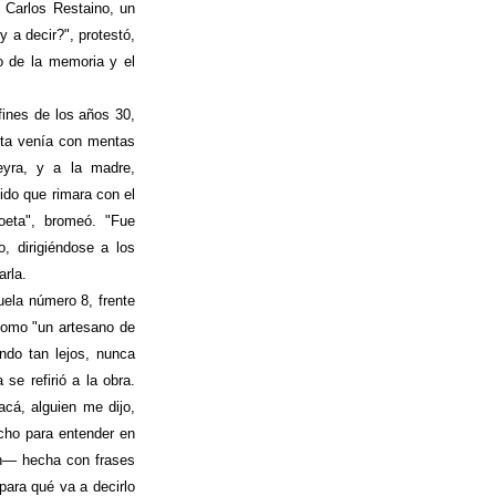
e Carlos Restaino, un
 a decir?", protestó,
do de la memoria y el
ines de los años 30,
eta venía con mentas
eyra, y a la madre,
do que rimara con el
oeta", bromeó. "Fue
o, dirigiéndose a los
arla.
uela número 8, frente
como "un artesano de
ndo tan lejos, nunca
e refirió a la obra.
cá, alguien me dijo,
cho para entender en
n— hecha con frases
para qué va a decirlo