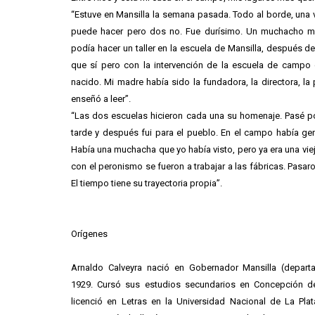
“Estuve en Mansilla la semana pasada. Todo al borde, una v
puede hacer pero dos no. Fue durísimo. Un muchacho me
podía hacer un taller en la escuela de Mansilla, después de
que sí pero con la intervención de la escuela de campo
nacido. Mi madre había sido la fundadora, la directora, l
enseñó a leer”.
“Las dos escuelas hicieron cada una su homenaje. Pasé p
tarde y después fui para el pueblo. En el campo había gen
Había una muchacha que yo había visto, pero ya era una viej
con el peronismo se fueron a trabajar a las fábricas. Pasa
El tiempo tiene su trayectoria propia”.
Orígenes
Arnaldo Calveyra nació en Gobernador Mansilla (depart
1929. Cursó sus estudios secundarios en Concepción d
licenció en Letras en la Universidad Nacional de La Pla