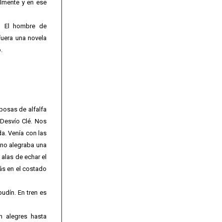
almente y en ese
a, El hombre de
fuera una novela
.
iposas de alfalfa
 Desvío Clé. Nos
a. Venía con las
a no alegraba una
 alas de echar el
ás en el costado
udín. En tren es
n alegres hasta