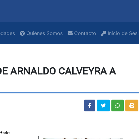
dades
Quiénes Somos
Contacto
Inicio de Ses
 DE ARNALDO CALVEYRA A
"
 Andes