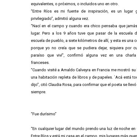
equivalentes, o próximos, o incluidos uno en otro.
“Entre Ríos es mi fuente de inspiración, es un lugar 
privilegiado”, admitió alguna vez.
“Nací en el campo y cuando era chico pensaba que jamás 
lugar. Pero a los 9 años tuve que pasar de la escuela
escuela de pueblo, a siete kilómetros de allí, y esta es una c
porque yo no creía que se pudiera dejar, siquiera por c
paraíso que viví”, confirmó alguna vez en una charl
franceses.
“Cuando visité a Arnaldo Calveyra en Francia me mostró su l
una habitación repleta de libros y de papeles. `Acá está to
dijo”, citó Claudia Rosa, para confirmar que el poeta se llev
siempre.
“Fue durísimo”
“En cualquier lugar del mundo prendo una luz de noche en 
Entre Ríos y está mi casa en el campo, mis lugares más que