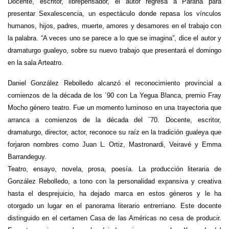
Docente, escritor, librepensador, el autor regresa a Paraná para
presentar Sexalescencia, un espectáculo donde repasa los vínculos
humanos, hijos, padres, muerte, amores y desamores en el trabajo con
la palabra. “A veces uno se parece a lo que se imagina”, dice el autor y
dramaturgo gualeyo, sobre su nuevo trabajo que presentará el domingo
en la sala Arteatro.
Daniel González Rebolledo alcanzó el reconocimiento provincial a
comienzos de la década de los ´90 con La Yegua Blanca, premio Fray
Mocho género teatro. Fue un momento luminoso en una trayectoria que
arranca a comienzos de la década del ´70. Docente, escritor,
dramaturgo, director, actor, reconoce su raíz en la tradición gualeya que
forjaron nombres como Juan L. Ortiz, Mastronardi, Veiravé y Emma
Barrandeguy.
Teatro, ensayo, novela, prosa, poesía. La producción literaria de
González Rebolledo, a tono con la personalidad expansiva y creativa
hasta el desprejuicio, ha dejado marca en estos géneros y le ha
otorgado un lugar en el panorama literario entrerriano. Este docente
distinguido en el certamen Casa de las Américas no cesa de producir.