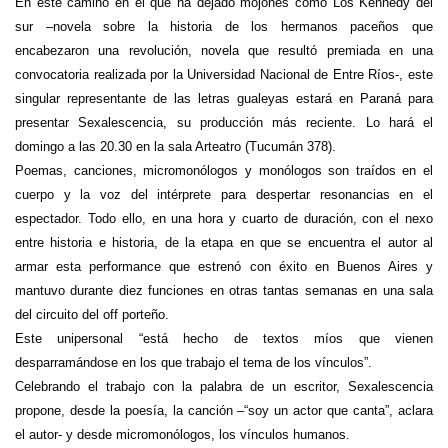
En este camino en el que ha dejado mojones como Los Kennedy del
sur –novela sobre la historia de los hermanos paceños que
encabezaron una revolución, novela que resultó premiada en una
convocatoria realizada por la Universidad Nacional de Entre Ríos-, este
singular representante de las letras gualeyas estará en Paraná para
presentar Sexalescencia, su producción más reciente. Lo hará el
domingo a las 20.30 en la sala Arteatro (Tucumán 378).
Poemas, canciones, micromonólogos y monólogos son traídos en el
cuerpo y la voz del intérprete para despertar resonancias en el
espectador. Todo ello, en una hora y cuarto de duración, con el nexo
entre historia e historia, de la etapa en que se encuentra el autor al
armar esta performance que estrenó con éxito en Buenos Aires y
mantuvo durante diez funciones en otras tantas semanas en una sala
del circuito del off porteño.
Este unipersonal “está hecho de textos míos que vienen
desparramándose en los que trabajo el tema de los vínculos”.
Celebrando el trabajo con la palabra de un escritor, Sexalescencia
propone, desde la poesía, la canción –“soy un actor que canta”, aclara
el autor- y desde micromonólogos, los vínculos humanos.