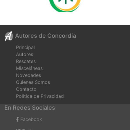
Autores de Concordia
Principal
Autores
Rescates
Misceláneas
Novedades
Quienes Somos
Contacto
Política de Privacidad
En Redes Sociales
Facebook