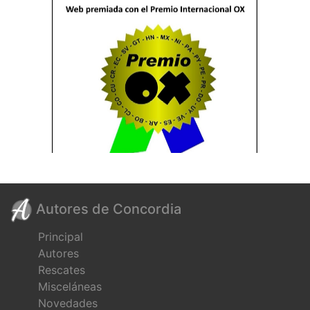
Autores de Concordia
Principal
Autores
Rescates
Misceláneas
Novedades