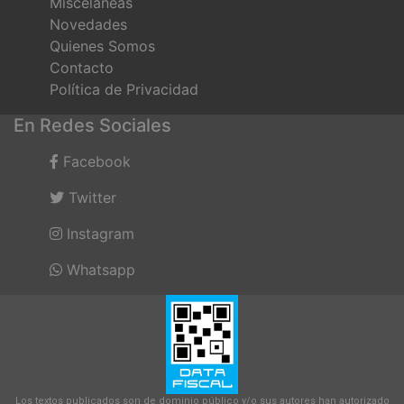
Misceláneas
Novedades
Quienes Somos
Contacto
Política de Privacidad
En Redes Sociales
Facebook
Twitter
Instagram
Whatsapp
Los textos publicados son de dominio público y/o sus autores han autorizado