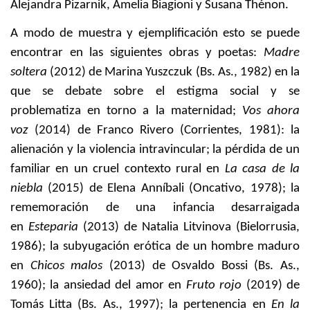
Alejandra Pizarnik, Amelia Biagioni y Susana Thénon.
A modo de muestra y ejemplificación esto se puede
encontrar en las siguientes obras y poetas:
Madre
soltera
(2012) de Marina Yuszczuk (Bs. As., 1982) en la
que se debate sobre el estigma social y se
problematiza en torno a la maternidad;
Vos ahora
voz
(2014) de Franco Rivero (Corrientes, 1981): la
alienación y la violencia intravincular; la pérdida de un
familiar en un cruel contexto rural en
La casa de la
niebla
(2015) de Elena Anníbali (Oncativo, 1978); la
rememoración de una infancia desarraigada
en
Esteparia
(2013) de Natalia Litvinova (Bielorrusia,
1986); la subyugación erótica de un hombre maduro
en
Chicos malos
(2013) de Osvaldo Bossi (Bs. As.,
1960); la ansiedad del amor en
Fruto rojo
(2019) de
Tomás Litta (Bs. As., 1997); la pertenencia en
En la