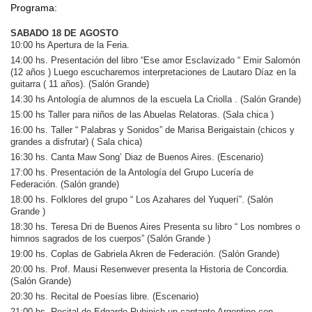
Programa:
SABADO 18 DE AGOSTO
10:00 hs Apertura de la Feria.
14:00 hs. Presentación del libro “Ese amor Esclavizado “ Emir Salomón
(12 años ) Luego escucharemos interpretaciones de Lautaro Díaz en la
guitarra ( 11 años). (Salón Grande)
14:30 hs Antología de alumnos de la escuela La Criolla . (Salón Grande)
15:00 hs Taller
para niños
de las Abuelas Relatoras. (Sala chica )
16:00 hs. Taller “ Palabras y Sonidos” de Marisa Berigaistain (chicos y
grandes a disfrutar) ( Sala chica)
16:30 hs. Canta Maw Song’ Diaz de Buenos Aires. (Escenario)
17:00 hs. Presentación de la Antología del Grupo Lucería de
Federación. (Salón grande)
18:00 hs. Folklores del grupo “ Los Azahares del Yuquerí”. (Salón
Grande )
18:30 hs. Teresa Dri de Buenos Aires Presenta su libro “ Los nombres o
himnos sagrados de los cuerpos” (Salón Grande )
19:00 hs. Coplas de Gabriela Akren de Federación. (Salón Grande)
20:00 hs. Prof. Mausi Resenwever presenta la Historia de Concordia.
(Salón Grande)
20:30 hs. Recital de Poesías libre. (Escenario)
21:00 hs. Recital de Edgardo Rubinich un cantante Argentino con