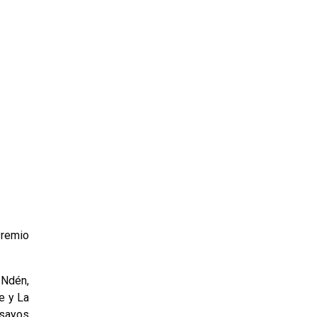
Premio
 Ndén,
e y La
nsayos