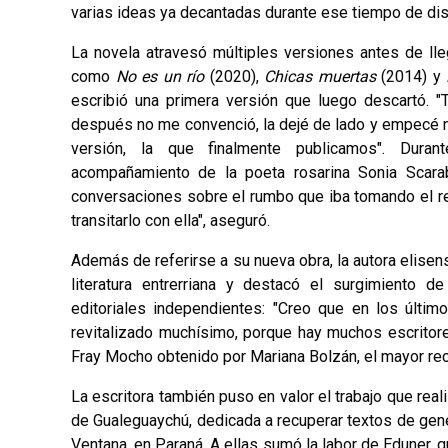
varias ideas ya decantadas durante ese tiempo de dis
La novela atravesó múltiples versiones antes de llega
como
No es un río
(2020),
Chicas muertas
(2014) y
escribió una primera versión que luego descartó. "
después no me convenció, la dejé de lado y empecé n
versión, la que finalmente publicamos". Dura
acompañamiento de la poeta rosarina Sonia Scarabe
conversaciones sobre el rumbo que iba tomando el re
transitarlo con ella", aseguró.
Además de referirse a su nueva obra, la autora elisen
literatura entrerriana y destacó el surgimiento 
editoriales independientes: "Creo que en los último
revitalizado muchísimo, porque hay muchos escritor
Fray Mocho obtenido por Mariana Bolzán, el mayor rec
La escritora también puso en valor el trabajo que real
de Gualeguaychú, dedicada a recuperar textos de gen
Ventana, en Paraná. A ellas sumó la labor de Eduner