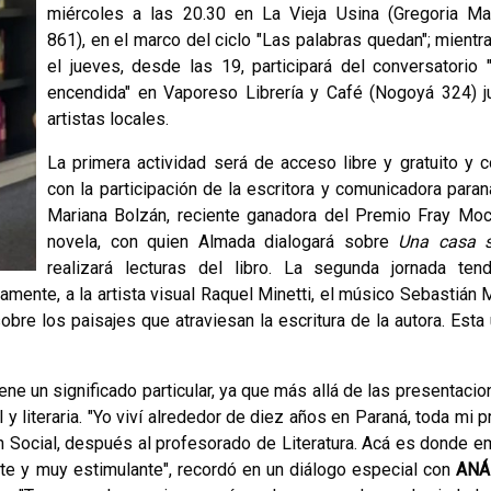
miércoles a las 20.30 en La Vieja Usina (Gregoria Ma
861), en el marco del ciclo "Las palabras quedan"; mientr
el jueves, desde las 19, participará del conversatorio
encendida" en Vaporeso Librería y Café (Nogoyá 324) j
artistas locales.
La primera actividad será de acceso libre y gratuito y c
con la participación de la escritora y comunicadora para
Mariana Bolzán, reciente ganadora del Premio Fray Mo
novela, con quien Almada dialogará sobre
Una casa s
realizará lecturas del libro. La segunda jornada ten
mente, a la artista visual Raquel Minetti, el músico Sebastián 
bre los paisajes que atraviesan la escritura de la autora. Esta 
iene un significado particular, ya que más allá de las presentacio
 y literaria. "Yo viví alrededor de diez años en Paraná, toda mi p
ón Social, después al profesorado de Literatura. Acá es donde 
ante y muy estimulante", recordó en un diálogo especial con
ANÁ