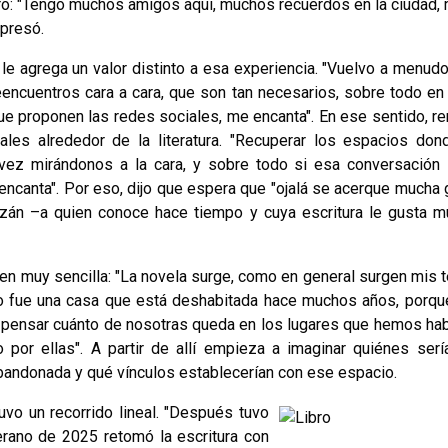
tro: "Tengo muchos amigos aquí, muchos recuerdos en la ciudad,
xpresó.
le agrega un valor distinto a esa experiencia. "Vuelvo a menudo
eencuentros cara a cara, que son tan necesarios, sobre todo en
e proponen las redes sociales, me encanta". En ese sentido, r
les alrededor de la literatura. "Recuperar los espacios don
vez mirándonos a la cara, y sobre todo si esa conversación
encanta". Por eso, dijo que espera que "ojalá se acerque mucha 
lzán –a quien conoce hace tiempo y cuya escritura le gusta 
gen muy sencilla: "La novela surge, como en general surgen mis t
o fue una casa que está deshabitada hace muchos años, porqu
 "Fue pensar cuánto de nosotras queda en los lugares que hemos hab
or ellas". A partir de allí empieza a imaginar quiénes serí
abandonada y qué vínculos establecerían con ese espacio.
vo un recorrido lineal. "Después tuvo
erano de 2025 retomó la escritura con