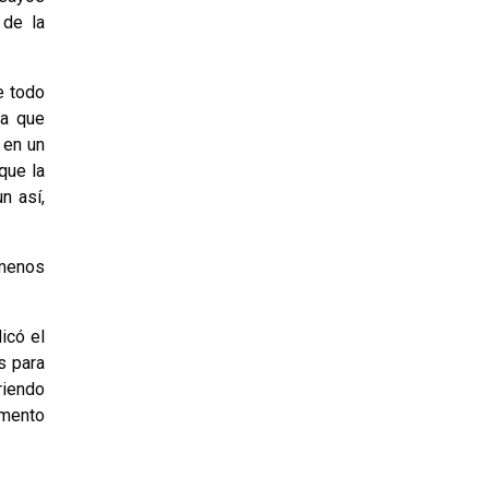
 de la
e todo
va que
 en un
que la
n así,
 menos
icó el
s para
riendo
omento