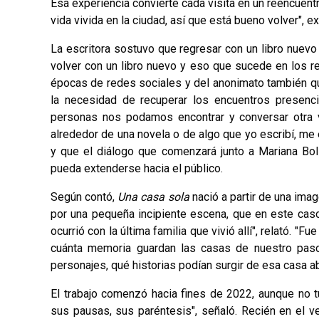
Esa experiencia convierte cada visita en un reencuen
vida vivida en la ciudad, así que está bueno volver", e
La escritora sostuvo que regresar con un libro nuevo 
volver con un libro nuevo y eso que sucede en los r
épocas de redes sociales y del anonimato también qu
la necesidad de recuperar los encuentros presencia
personas nos podamos encontrar y conversar otra 
alrededor de una novela o de algo que yo escribí, me 
y que el diálogo que comenzará junto a Mariana Bo
pueda extenderse hacia el público.
Según contó,
Una casa sola
nació a partir de una ima
por una pequeña incipiente escena, que en este cas
ocurrió con la última familia que vivió allí", relató.
cuánta memoria guardan las casas de nuestro paso p
personajes, qué historias podían surgir de esa casa 
El trab
ajo comenzó hacia fines de 2022, aunque no tu
sus pausas, sus paréntesis", señaló. Recién en el v