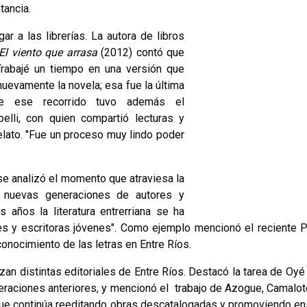
tancia.
r a las librerías. La autora de libros
El viento que arrasa
(2012) contó que
Trabajé un tiempo en una versión que
uevamente la novela; esa fue la última
nte ese recorrido tuvo además el
lli, con quien compartió lecturas y
lato. "Fue un proceso muy lindo poder
se analizó el momento que atraviesa la
de nuevas generaciones de autores y
s años la literatura entrerriana se ha
es y escritoras jóvenes". Como ejemplo mencionó el reciente 
onocimiento de las letras en Entre Ríos.
izan distintas editoriales de Entre Ríos. Destacó la tarea de Oyé
eraciones anteriores, y mencionó el trabajo de Azogue, Camalot
, que continúa reeditando obras descatalogadas y promoviendo e