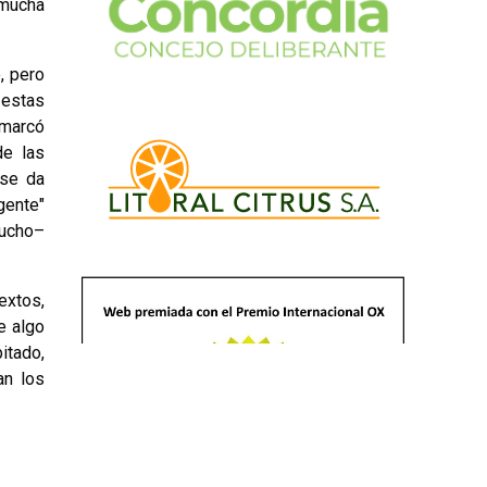
 mucha
, pero
 estas
emarcó
de las
 se da
gente"
mucho–
extos,
e algo
itado,
an los