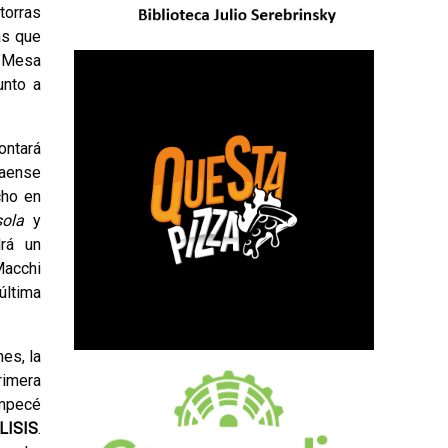
torras
as que
 "Mesa
unto a
ontará
naense
cho en
ola
y
drá un
Macchi
última
nes, la
rimera
empecé
LISIS
.