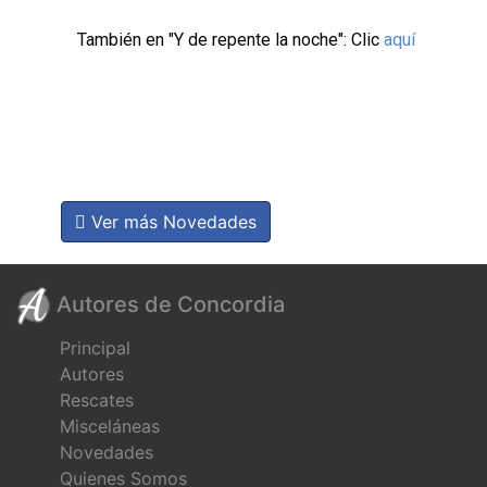
También en "Y de repente la noche": Clic
aquí
Ver más Novedades
Autores de Concordia
Principal
Autores
Rescates
Misceláneas
Novedades
Quienes Somos