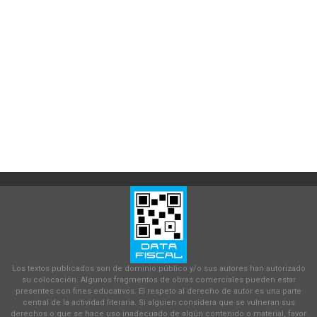
Los textos publicados son de dominio público y/o sus autores han autorizado
su colocación. Algunos fragmentos de obras comerciales pueden estar
presentes con fines educativos. El respeto al derecho de autor es una parte
central de la actividad literaria. Si alguien considera que se vulneran sus
derechos o que se hace uso inadecuado de algún contenido o material, favor