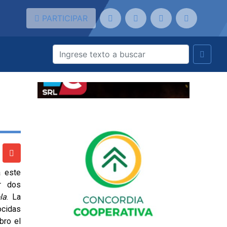
PARTICIPAR
á este
r dos
la
. La
ocidas
bro el