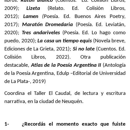
libros:
Ratón Blanco
(Cuentos. Ed. Colisión Libros,
2009);
Lizeta
(Relato. Ed. Colisión Libros,
2012);
Lamen
(
Poesía. Ed. Buenos Aires Poetry,
2017);
Maratón Dromedaria
(Poesía. Ed. Leviatán,
2020);
Tres andariveles
(Poesía. Ed. Lo hago como
puedo, 2020);
La casa un tiempo equis
(Novela breve,
Ediciones de La Grieta, 2021);
Si no late
(Cuentos. Ed.
Colisión Libros, 2022). Otra publicación
destacable,
Atlas de la Poesía Argentina II
(Antología
de la Poesía Argentina, Edulp –Editorial de Universidad
de La Plata-, 2019)
Coordina el Taller El Caudal, de lectura y escritura
narrativa, en la ciudad de Neuquén.
1-
¿Recordás el momento exacto que fuiste