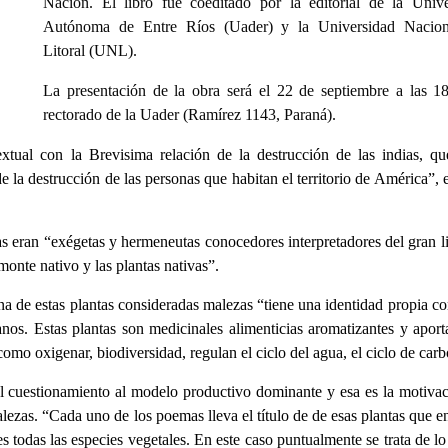
Nación. El libro fue
coeditado por la editorial de la Univ
Autónoma de Entre Ríos (Uader) y la Universidad Nacion
Litoral (UNL).
La presentación de la obra será el 22 de septiembre a las 1
rectorado de la Uader (Ramírez 1143, Paraná).
extual con la Brevisima relación de la destrucción de las indias, q
 la destrucción de las personas que habitan el territorio de América”, 
ras eran “exégetas y hermeneutas conocedores interpretadores del gran l
 monte nativo y las plantas nativas”.
na de estas plantas consideradas malezas “tiene una identidad propia c
nos. Estas plantas son medicinales alimenticias aromatizantes y apor
omo oxigenar, biodiversidad, regulan el ciclo del agua, el ciclo de car
o el cuestionamiento al modelo productivo dominante y esa es la motiva
ezas. “Cada uno de los poemas lleva el título de de esas plantas que e
todas las especies vegetales. En este caso puntualmente se trata de lo