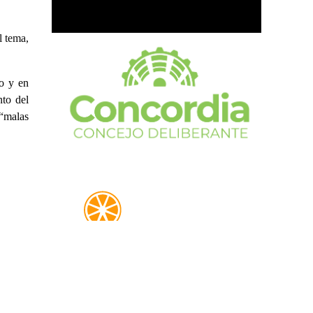
l tema,
io y en
to del
 “malas