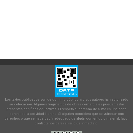
Los textos publicados son de dominio público y/o sus autores han autorizado
su colocación. Algunos fragmentos de obras comerciales pueden estar
presentes con fines educativos. El respeto al derecho de autor es una parte
central de la actividad literaria. Si alguien considera que se vulneran sus
derechos o que se hace uso inadecuado de algún contenido o material, favor
contáctenos para retirarlo de inmediato.