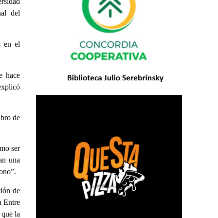
ersidad
al del
8 en el
ue hace
explicó
ibro de
omo ser
tan una
bono”.
ción de
n Entre
 que la