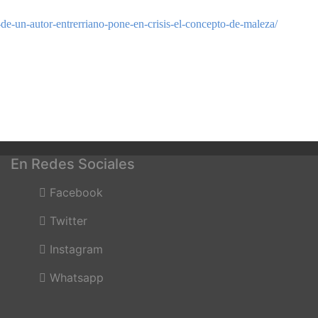
de-un-autor-entrerriano-pone-en-crisis-el-concepto-de-maleza/
En Redes Sociales
Facebook
Twitter
Instagram
Whatsapp