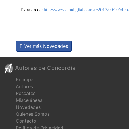
Extraído de:
http://www.aimdigital.com.ar/2017/09/10/obra-
Ver más Novedades
Autores de Concordia
Principal
Autores
Rescates
Misceláneas
Novedades
Quienes Somos
Contacto
Política de Privacidad