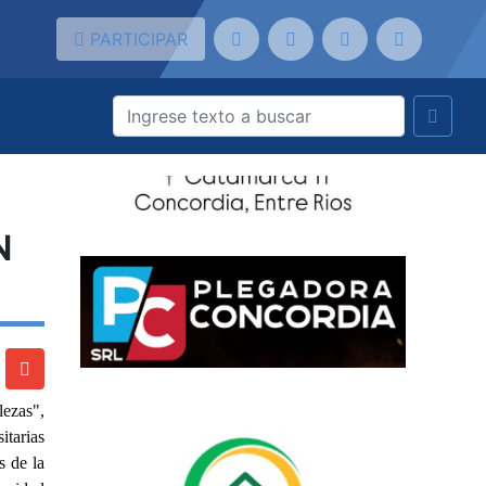
PARTICIPAR
N
lezas",
itarias
s de la