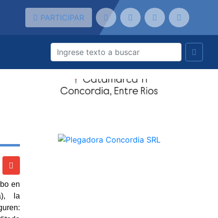
PARTICIPAR
abo en
), la
guren: