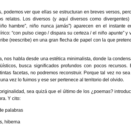
as, podemos ver que ellas se estructuran en breves versos, per
os relatos. Los diversos (y aquí diversos como divergentes)
 “niño hambre”, niño nunca jamás”) aparecen en el instante 
rico: “con pulso ciego / dispara su certeza / el niño apunte” y
ribe (reescribe) en una gran flecha de papel con la que preten
a, nos habla desde una estética minimalista, donde la condens
güísticos, busca significados profundos con pocos recursos.
istintas facetas, no podremos reconstruir. Porque tal vez no sea 
na vez lo fuimos y ese ser pertenece al territorio del olvido.
 originalidad, sea quizá que el último de los ¿poemas? introdu
a. Y cito:
de palabras
as, hiberna