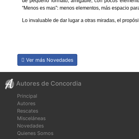
de pequeño formato, amigable, con pocos elementos
“Menos es mas”: menos elementos, más espacio para 
Lo invaluable de dar lugar a otras miradas, el propósi
Ver más Novedades
Autores de Concordia
Principal
Autores
Rescates
Misceláneas
Novedades
Quienes Somos