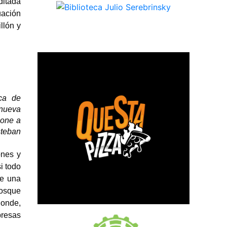
ditada
uación
llón y
ca de
 nueva
pone a
steban
ones y
i todo
de una
bosque
donde,
presas