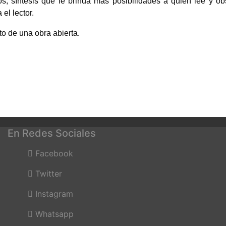
; síntesis que le brinda más posibilidades a quien lee y ob
el lector.
to de una obra abierta.
En Redes Sociales
Facebook
Twitter
Instagram
Whatsapp