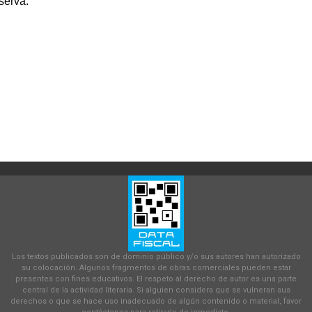
serva.
Los textos publicados son de dominio público y/o sus autores han autorizado
su colocación. Algunos fragmentos de obras comerciales pueden estar
presentes con fines educativos. El respeto al derecho de autor es una parte
central de la actividad literaria. Si alguien considera que se vulneran sus
derechos o que se hace uso inadecuado de algún contenido o material, favor