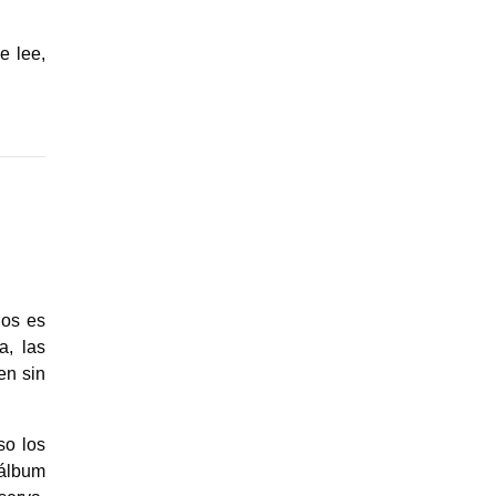
e lee,
nos es
a, las
en sin
so los
-álbum