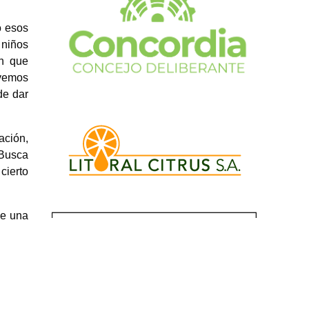
o esos
 niños
en que
 vemos
de dar
ación,
 Busca
cierto
ce una