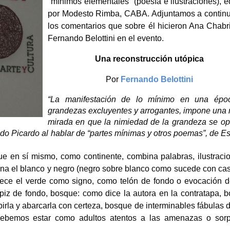
"mínimos elementales" (poesía e ilustraciones), e
por Modesto Rimba, CABA. Adjuntamos a contin
los comentarios que sobre él hicieron Ana Chabri
Fernando Belottini en el evento.
Una reconstrucción utópica
Por
Fernando Belottini
“La manifestación de lo mínimo en una épo
grandezas excluyentes y arrogantes, impone una
mirada en que la nimiedad de la grandeza se o
ldo Picardo al hablar de “partes mínimas y otros poemas”, de E
ue en sí mismo, como continente, combina palabras, ilustraci
mina el blanco y negro (negro sobre blanco como sucede con cas
rece el verde como signo, como telón de fondo o evocación 
iz de fondo, bosque: como dice la autora en la contratapa, 
birla y abarcarla con certeza, bosque de interminables fábulas 
 debemos estar como adultos atentos a las amenazas o sor