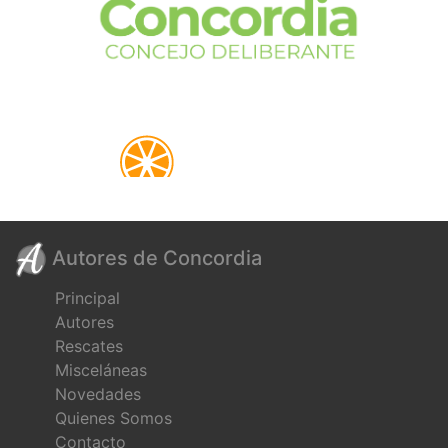
Autores de Concordia
Principal
Autores
Rescates
Misceláneas
Novedades
Quienes Somos
Contacto