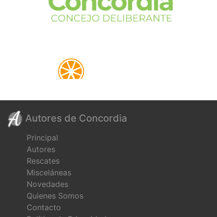
Autores de Concordia
Principal
Autores
Rescates
Misceláneas
Novedades
Quienes Somos
Contacto