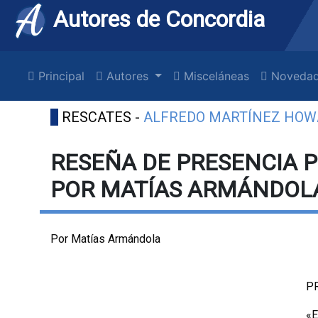
Autores de Concordia
Principal
Autores
Misceláneas
Novedad
RESCATES -
ALFREDO MARTÍNEZ HO
RESEÑA DE PRESENCIA PO
POR MATÍAS ARMÁNDOL
Por Matías Armándola
PR
«E