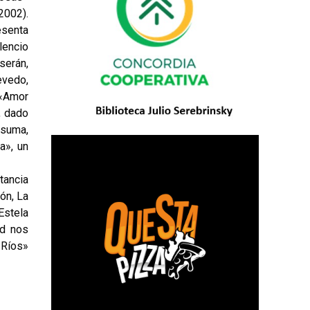
2002).
esenta
lencio
serán,
evedo,
 «Amor
, dado
 suma,
a», un
tancia
ón, La
Estela
rd nos
 Ríos»