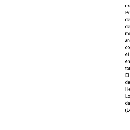
es
Pr
de
de
ma
an
co
el
en
to
El
de
He
Lo
da
(L