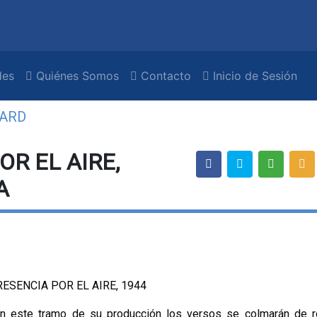
es
Quiénes Somos
Contacto
Inicio de Sesión
WARD
R EL AIRE,
A
ESENCIA POR EL AIRE, 1944
n este tramo de su producción los versos se colmarán de 