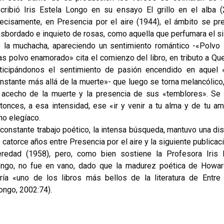
cribió Iris Estela Longo en su ensayo El grillo en el alba (
ecisamente, en Presencia por el aire (1944), el ámbito se pr
sbordado e inquieto de rosas, como aquella que perfumara el si
 la muchacha, apareciendo un sentimiento romántico -«Polvo 
s polvo enamorado» cita el comienzo del libro, en tributo a Qu
ticipándonos el sentimiento de pasión encendido en aquel
nstante más allá de la muerte»- que luego se torna melancólico
 acecho de la muerte y la presencia de sus «temblores». Se
tonces, a esa intensidad, ese «ir y venir a tu alma y de tu am
no elegíaco.
 constante trabajo poético, la intensa búsqueda, mantuvo una dis
 catorce años entre Presencia por el aire y la siguiente publicaci
redad (1958), pero, como bien sostiene la Profesora Iris 
ngo, no fue en vano, dado que la madurez poética de Howa
ría «uno de los libros más bellos de la literatura de Entre
ongo, 2002:74).