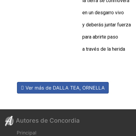
la tierra se conmoverá
en un desgarro vivo
y deberás juntar fuerza
para abrirte paso
a través de la herida
Ver más de DALLA TEA, ORNELLA
Autores de Concordia
Principal