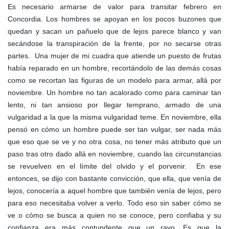
Es necesario armarse de valor para transitar febrero en
Concordia. Los hombres se apoyan en los pocos buzones que
quedan y sacan un pañuelo que de lejos parece blanco y van
secándose la transpiración de la frente, por no secarse otras
partes. Una mujer de mi cuadra que atiende un puesto de frutas
había reparado en un hombre, recortándolo de las demás cosas
como se recortan las figuras de un modelo para armar, allá por
noviembre. Un hombre no tan acalorado como para caminar tan
lento, ni tan ansioso por llegar temprano, armado de una
vulgaridad a la que la misma vulgaridad teme. En noviembre, ella
pensó en cómo un hombre puede ser tan vulgar, ser nada más
que eso que se ve y no otra cosa, no tener más atributo que un
paso tras otro dado allá en noviembre, cuando las circunstancias
se revuelven en el límite del olvido y el porvenir. En ese
entonces, se dijo con bastante convicción, que ella, que venía de
lejos, conocería a aquel hombre que también venía de lejos, pero
para eso necesitaba volver a verlo. Todo eso sin saber cómo se
ve o cómo se busca a quien no se conoce, pero confiaba y su
confianza era más contundente que un rayo. Es que la