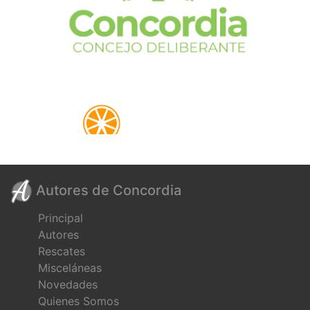
Autores de Concordia
Principal
Autores
Rescates
Misceláneas
Novedades
Quienes Somos