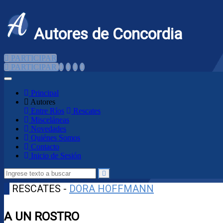
Autores de Concordia
PARTICIPAR
PARTICIPAR
Principal
Autores
Entre Ríos
Rescates
Misceláneas
Novedades
Quiénes Somos
Contacto
Inicio de Sesión
RESCATES -
DORA HOFFMANN
A UN ROSTRO