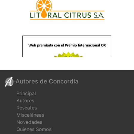
Autores de Concordia
Principal
Autores
Rescates
Misceláneas
Novedades
Quienes Somos