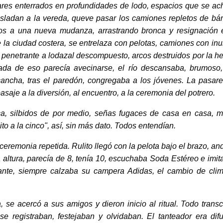
gares enterrados en profundidades de lodo, espacios que se ac
sladan a la vereda, queve pasar los camiones repletos de bárt
idos a una nueva mudanza, arrastrando bronca y resignación 
 de la ciudad costera, se entrelaza con pelotas, camiones con in
 penetrante a lodazal descompuesto, arcos destruidos por la h
ada de eso parecía avecinarse, el río descansaba, brumoso,
 cancha, tras el paredón, congregaba a los jóvenes. La pasare
asaje a la diversión, al encuentro, a la ceremonia del potrero.
 silbidos de por medio, señas fugaces de casa en casa, m
to a la cinco", así, sin más dato. Todos entendían.
eremonia repetida. Rulito llegó con la pelota bajo el brazo, and
a altura, parecía de 8, tenía 10, escuchaba Soda Estéreo e imit
tante, siempre calzaba su campera Adidas, el cambio de cli
 acercó a sus amigos y dieron inicio al ritual. Todo transc
se registraban, festejaban y olvidaban. El tanteador era dif