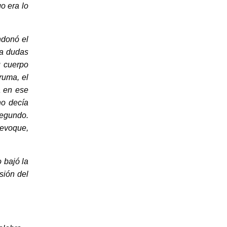
o era lo
ndonó el
ía dudas
u cuerpo
ruma, el
a en ese
no decía
 segundo.
revoque,
 bajó la
sión del