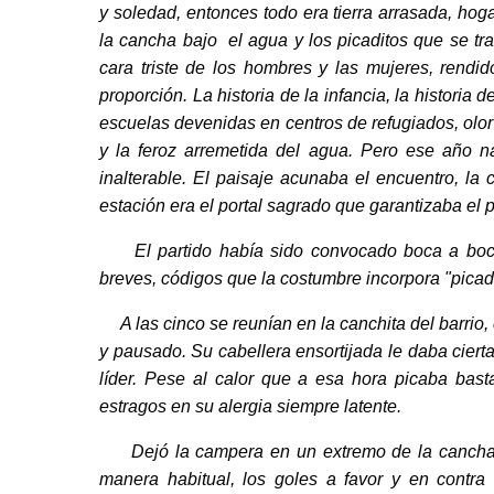
y soledad, entonces todo era tierra arrasada, ho
la cancha bajo el agua y los picaditos que se tra
cara triste de los hombres y las mujeres, rend
proporción. La historia de la infancia, la historia
escuelas devenidas en centros de refugiados, olor
y la feroz arremetida del agua. Pero ese año n
inalterable. El paisaje acunaba el encuentro, la
estación era el portal sagrado que garantizaba el p
El partido había sido convocado boca a boca,
breves, códigos que la costumbre incorpora "picadi
A las cinco se reunían en la canchita del barrio, c
y pausado. Su cabellera ensortijada le daba ciert
líder. Pese al calor que a esa hora picaba bas
estragos en su alergia siempre latente.
Dejó la campera en un extremo de la cancha, se
manera habitual, los goles a favor y en contra 