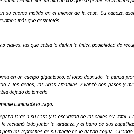
respondió Rulito- con un hilo de voz que se perdió en la última 
 su cuerpo metido en el interior de la casa. Su cabeza as
 delataba más que desinterés.
s claves, las que sabía le darían la única posibilidad de recu
ma en un cuerpo gigantesco, el torso desnudo, la panza pro
do a los dedos, las uñas amarillas. Avanzó dos pasos y miró
abía dejado de temerle.
mente iluminada lo tragó.
ba tarde a su casa y la oscuridad de las calles era total. En
le reclamó todo junto: la tardanza y el barro de sus zapatillas
ión pero los reproches de su madre no le daban tregua. Cuando a