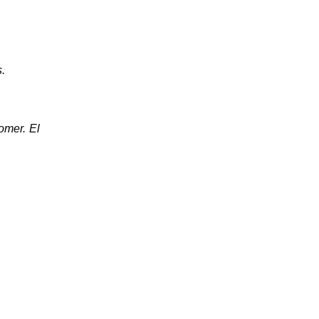
s.
omer. El