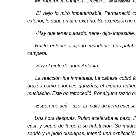
-Me robaron la campera....
.....
- 
recién
en la cancha
El viejo lo miró imperturbable. Permaneció con
exterior, le daba un aire extraño. Su expresión no
-Hay que tener cuidado, nene- dijo- impasible.
Rulito, entonces, dijo lo importante. Las palabra
campera.
- Soy el nieto de doña Antonia.
La reacción fue inmediata. La cabeza cobró for
brazos como enormes ganzúas, el cigarro adheri
muchacho. Este no retrocedió. Por alguna razón h
- Esperame acá – dijo- La calle de tierra escasa
Una hora después, Rulito aceleraba el paso, llega
casa y siguió de largo a su habitación. Su madre 
sonrió y le pidió disculpas. Intentó una explicac