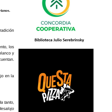
riano
s.
radición
nto, los
blanco y
cuentan.
jo en la
a tanto,
desalojo