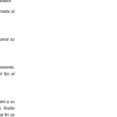
palabra
omada al
perar su
minente,
 fijo al
tró a su
. Rulito
l fin se