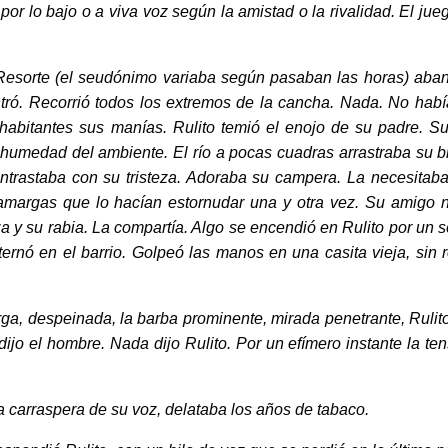
or lo bajo o a viva voz según la amistad o la rivalidad. El jueg
esorte (el seudónimo variaba según pasaban las horas) aba
ró. Recorrió todos los extremos de la cancha. Nada. No hab
s habitantes sus manías. Rulito temió el enojo de su padre. S
 humedad del ambiente. El río a pocas cuadras arrastraba su b
contrastaba con su tristeza. Adoraba su campera. La necesitab
 amargas que lo hacían estornudar una y otra vez. Su amigo 
teza y su rabia. La compartía. Algo se encendió en Rulito por un
ernó en el barrio. Golpeó las manos en una casita vieja, sin 
, despeinada, la barba prominente, mirada penetrante, Rulito
o el hombre. Nada dijo Rulito. Por un efímero instante la ten
carraspera de su voz, delataba los años de tabaco.