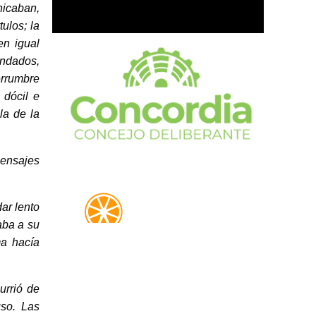
hicaban,
ulos; la
en igual
undados,
errumbre
 dócil e
la de la
ensajes
ar lento
aba a su
ma hacía
urrió de
uso. Las