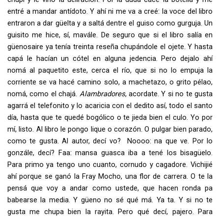
entré a mandar antídoto. Y ahí ni me va a creé: la voce del libro
entraron a dar güelta y a saltá dentre el guiso como gurguja. Un
guisito me hice, sí, mavále. De seguro que si el libro salía en
güenosaire ya tenía treinta reseña chupándole el ojete. Y hasta
capá le hacían un cótel en alguna jedencia. Pero dejalo ahí
nomá al paquetito este, cerca el río, que si no lo empuja la
corriente se va hacé camino solo, a machetazo, o grito pélao,
nomá, como el chajá.
Alambradores
, acordate. Y si no te gusta
agarrá el telefonito y lo acaricia con el dedito así, todo el santo
día, hasta que te quedé bogólico o te jieda bien el culo. Yo por
mí, listo. Al libro le pongo lique o corazón. O pulgar bien parado,
como te gusta. Al autor, decí vo? Noooo: na que ve. Por lo
gonzále, decí? Faa: mansa guasca iba a tené los bisagüelo.
Para primo ya tengo uno cuanto, cornudo y cagadore. Vichijié
ahí porque se ganó la Fray Mocho, una flor de carrera. O te la
pensá que voy a andar como ustede, que hacen ronda pa
babearse la media. Y güeno no sé qué má. Ya ta. Y si no te
gusta me chupa bien la rayita. Pero qué decí, pajero. Para