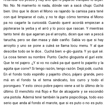
No. No. Ni mamerto ni nada, dónde van a sacá chupi.
Cuchá
bien. Uno que le dicen el Mono va rajando la camisa para tené
con qué limpiarse el culo, y no te digo cómo termina el Mono
pa no cagarte la curiosidá. Cuando queré acordá empiezan a
pijoterarse la yerba y el arró y lo poco que rascan. Y mientras
tanto tené do que agarran pa el arroyito, dicen que van a pescá
tarucha, pero se dan masa y dale cariño. Sabía vo que si hay
arroyito y uno se pone a culeá se llama locu menu. Y al que
describe todo se le dice… Cuchá bien: e-glo-guista. Y yo qué sé.
La cosa tienen su nombre. Punto. Cacho gloguista el gurí este.
Que te reí pajero. ¿Y si vo no culeá pa qué queré lo pajarito y la
agüita que corre? Si tengo razón, tengo razón. Dejá jodé, cuchá.
En el fondo todo espinillo y pajarito chico, pájaro grande, pero
má en el fondo ta el tema sindicato, los curro y todo el
porongueo. Y esto cinco pobre pajero viene a sé lo último de lo
último. El menchito má flojo e flor de alcagüete y se escondió
una pistola. Ademá tené también la parte pispicóloga, todo eso
serio que anda al fondo el marote, que si es puto o no es puto.