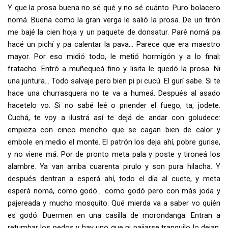
Y que la prosa buena no sé qué y no sé cuánto. Puro bolacero
nomá. Buena como la gran verga le salió la prosa. De un tirón
me bajé la cien hoja y un paquete de donsatur. Paré nomá pa
hacé un pichí y pa calentar la pava… Parece que era maestro
mayor. Por eso midió todo, le metió hormigón y a lo final:
fratacho. Entró a muñequeá fino y lisita le quedó la prosa. Ni
una juntura... Todo salvaje pero bien pi pi cucú. El gurí sabe. Si te
hace una churrasquera no te va a humeá. Después al asado
hacetelo vo. Si no sabé leé o priender el fuego, ta, jodete.
Cuchá, te voy a ilustrá así te dejá de andar con goludece:
empieza con cinco mencho que se cagan bien de calor y
embole en medio el monte. El patrón los deja ahí, pobre gurise,
y no viene má. Por de pronto meta pala y poste y tironeá los
alambre. Ya van arriba cuarenta pirulo y son pura hilacha. Y
después dentran a esperá ahí, todo el día al cuete, y meta
esperá nomá, como godó… como godó pero con más joda y
pajereada y mucho mosquito. Qué mierda va a saber vo quién
es godó. Duermen en una casilla de morondanga. Entran a
retumbar los pedos y hay uno que ni pajiarse tranquilo lo dejan.