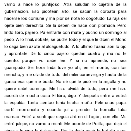
vamo a hacé lo puntijoso. Atrá saludan lo cajetilla de la
gubernación. Eso picotean alto, se sacan la corbata para
hacerse los comune y má pior se nota lo cogotudo. La raja del
ojete bien derechita. Se la deben de hacé con plomada. Pero
lindo libro, pajiero. Pa entrarle con mate y pucho un domingo al
pedo. A lo final, sobate, se pudre todo y el que le dicen el Mono
lo caga bien azote al alcagüetudo. A lo último faaaa: abrí lo ojo
y aprontate. De lo cinco pajero quedan cuatro y má no te
cuento, porque vo sabé lee. Y si no apriendé, no sea
guampudo. Sei hora linda tuve yo ahí, en el monte, con los
mencho, y me olvidé de todo: del milei caraeverga y hasta de la
gurisa esa que me busta. No sé qué le picó en la argolla y no
quiere sabé conmigo. Me hizo olvidá de todo, pero me hizo
acordá de mucha cosa. El libro, digo. Y después entré a estirá
la espalda. Tanto sentao tenía hecha moño. Pelé unas papa,
corté morroncito y cuando juí a prender la hornalla taba
mareao. Entré a sentí que seguía ahí, en el fogón, con ello. Me
entró julepe, no vamo a mentí. Me acordé de Polilla, que dejó el
chupi y le vino la deliración. Por la duda cacé la botella y me