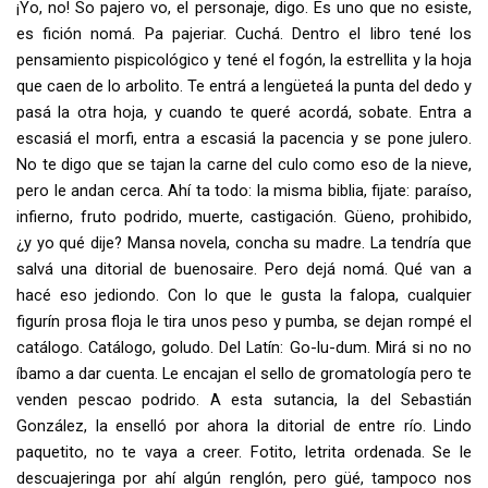
¡Yo, no! So pajero vo, el personaje, digo. Es uno que no esiste,
es fición nomá. Pa pajeriar. Cuchá. Dentro el libro tené los
pensamiento pispicológico y tené el fogón, la estrellita y la hoja
que caen de lo arbolito. Te entrá a lengüeteá la punta del dedo y
pasá la otra hoja, y cuando te queré acordá, sobate. Entra a
escasiá el morfi, entra a escasiá la pacencia y se pone julero.
No te digo que se tajan la carne del culo como eso de la nieve,
pero le andan cerca. Ahí ta todo: la misma biblia, fijate: paraíso,
infierno, fruto podrido, muerte, castigación. Güeno, prohibido,
¿y yo qué dije? Mansa novela, concha su madre. La tendría que
salvá una ditorial de buenosaire. Pero dejá nomá. Qué van a
hacé eso jediondo. Con lo que le gusta la falopa, cualquier
figurín prosa floja le tira unos peso y pumba, se dejan rompé el
catálogo. Catálogo, goludo. Del Latín: Go-lu-dum. Mirá si no no
íbamo a dar cuenta. Le encajan el sello de gromatología pero te
venden pescao podrido. A esta sutancia, la del Sebastián
González, la enselló por ahora la ditorial de entre río. Lindo
paquetito, no te vaya a creer. Fotito, letrita ordenada. Se le
descuajeringa por ahí algún renglón, pero güé, tampoco nos