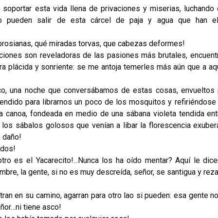
soportar esta vida llena de privaciones y miserias, luchando 
 pueden salir de esta cárcel de paja y agua que han el
brosianas, qué miradas torvas, que cabezas deformes!
cciones son reveladoras de las pasiones más brutales, encuent
ara plácida y sonriente: se me antoja temerles más aún que a aq
co, una noche que conversábamos de estas cosas, envueltos 
ndido para librarnos un poco de los mosquitos y refiriéndose
canoa, fondeada en medio de una sábana violeta tendida ent
los sábalos golosos que venían a libar la florescencia exuber
n daño!
ados!
ro es el Yacarecito!...Nunca los ha oído mentar? Aquí le dice
bre, la gente, si no es muy descreída, señor, se santigua y reza
an en su camino, agarran para otro lao si pueden: esa gente no
señor…ni tiene asco!