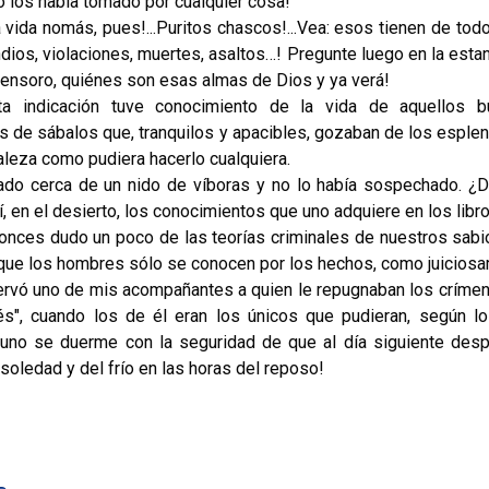
yo los había tomado por cualquier cosa!
a vida nomás, pues!...Puritos chascos!...Vea: esos tienen de todo
dios, violaciones, muertes, asaltos…! Pregunte luego en la estanc
nsoro, quiénes son esas almas de Dios y ya verá!
a indicación tuve conocimiento de la vida de aquellos 
 de sábalos que, tranquilos y apacibles, gozaban de los esple
raleza como pudiera hacerlo cualquiera.
ado cerca de un nido de víboras y no lo había sospechado. ¿
í, en el desierto, los conocimientos que uno adquiere en los libr
nces dudo un poco de las teorías criminales de nuestros sabi
 que los hombres sólo se conocen por los hechos, como juicios
rvó uno de mis acompañantes a quien le repugnaban los críme
és", cuando los de él eran los únicos que pudieran, según l
uno se duerme con la seguridad de que al día siguiente desp
oledad y del frío en las horas del reposo!