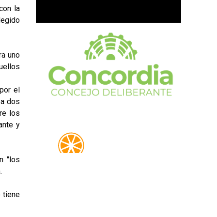
con la
egido
ra uno
uellos
por el
 a dos
re los
ante y
n "los
.
 tiene