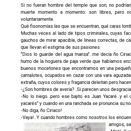
Si no fueran hombre del temple que son, no podrían 
muerte momento a momento: son libres, pero no
voluntariamente.
Qué fisonomías las que se encuentran, qué caras lom
Muchas veces al lado de tipos criminales, cuyas fa
gauchos de mirar apacible, de líneas correctas, de c
que llevan el estigma de sus pasiones.
"Dios lo guarde del agua mansa"…me decía ño Ciria
humo de la hoguera de paja verde que habíamos ence
buenos mocetones que encontramos en una pequeña 
camalotes, ocupados en cazar con una vara aguzada 
extraña, cuyos colores y fragancia deleitan pero hace
-¿Son hombres de avería?...Si parecen unos desgraci
-No lo niego…pero ese bajito es Juan Yacaré…y el ot
yacarés" y cuando en una ranchada se pronuncia su nom
-No diga, ño Ciriaco!
-Vaya!...Y cuando hombres como nosotros los encuentr
amigos, 