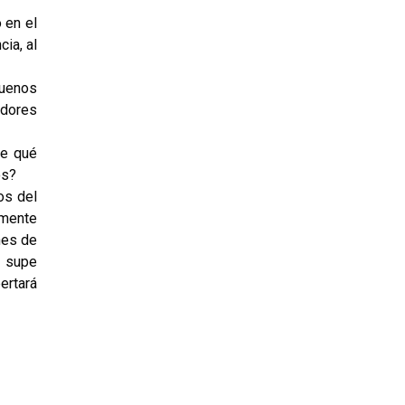
 en el
ia, al
buenos
ndores
De qué
os?
os del
amente
nes de
o supe
ertará