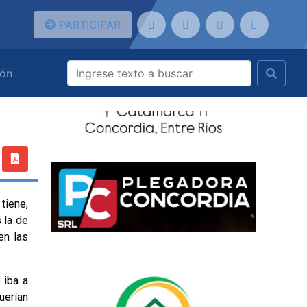
PARTICIPAR
ión
tiene,
s la de
en las
 iba a
querían