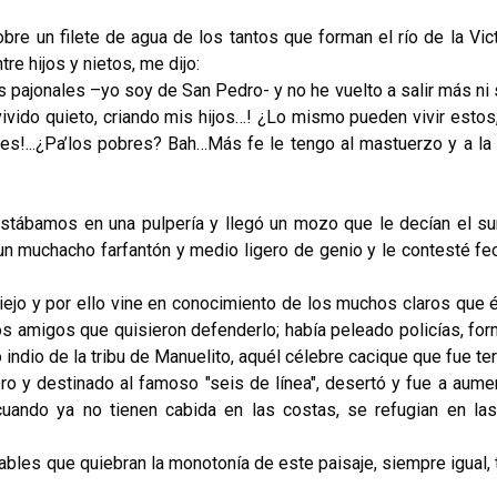
obre un filete de agua de los tantos que forman el río de la Vict
e hijos y nietos, me dijo:
 pajonales –yo soy de San Pedro- y no he vuelto a salir más ni 
vivido quieto, criando mis hijos…! ¿Lo mismo pueden vivir estos,
es!...¿Pa’los pobres? Bah…Más fe le tengo al mastuerzo y a la
.Estábamos en una pulpería y llegó un mozo que le decían el su
n muchacho farfantón y medio ligero de genio y le contesté fe
 viejo y por ello vine en conocimiento de los muchos claros que é
 dos amigos que quisieron defenderlo; había peleado policías, fo
indio de la tribu de Manuelito, aquél célebre cacique que fue ter
ro y destinado al famoso "seis de línea", desertó y fue a aumen
uando ya no tienen cabida en las costas, se refugian en las
.
les que quiebran la monotonía de este paisaje, siempre igual, 