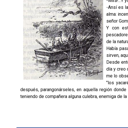
-Mirá!...Y 
-Ansí es l
alma: incen
señor Gome
Y con est
pescadores
de la natu
Había pas
sirven, aqu
Desde ento
día y creo
me lo obse
"los yacar
después, parangonárseles, en aquella región donde 
teniendo de compañera alguna culebra, enemiga de la s