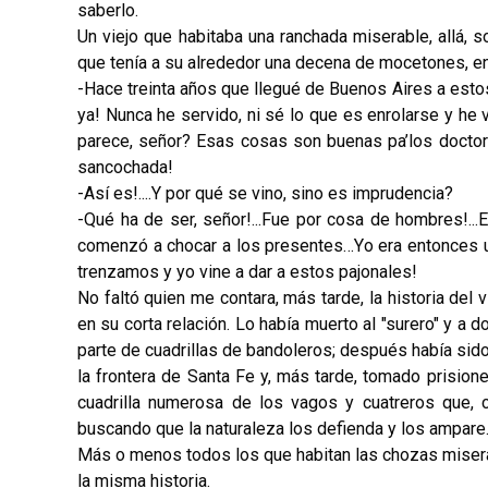
saberlo.
Un viejo que habitaba una ranchada miserable, allá, s
que tenía a su alrededor una decena de mocetones, entr
-Hace treinta años que llegué de Buenos Aires a estos
ya! Nunca he servido, ni sé lo que es enrolarse y he 
parece, señor? Esas cosas son buenas pa’los doctor
sancochada!
-Así es!....Y por qué se vino, sino es imprudencia?
-Qué ha de ser, señor!...Fue por cosa de hombres!..
comenzó a chocar a los presentes…Yo era entonces u
trenzamos y yo vine a dar a estos pajonales!
No faltó quien me contara, más tarde, la historia del
en su corta relación. Lo había muerto al "surero" y a
parte de cuadrillas de bandoleros; después había sido 
la frontera de Santa Fe y, más tarde, tomado prisione
cuadrilla numerosa de los vagos y cuatreros que, c
buscando que la naturaleza los defienda y los ampare
Más o menos todos los que habitan las chozas miserab
la misma historia.