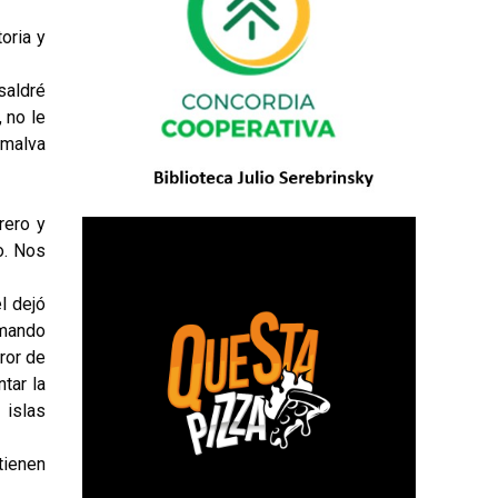
oria y
saldré
 no le
 malva
rero y
o. Nos
l dejó
rmando
ror de
tar la
 islas
tienen