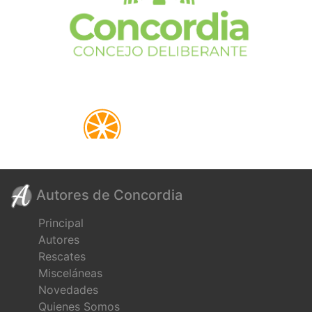
Autores de Concordia
Principal
Autores
Rescates
Misceláneas
Novedades
Quienes Somos