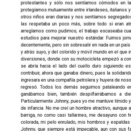
protestantes y sólo nos sentíamos cómodos en la
protegíamos mutuamente entre irlandeses, italianos 
otros niños eran diarias y nos sentíamos segregado
las respetaba un poco más, sobre todo si eran a
arreglarnos como pudimos; el trabajo escaseaba cu
estudios para mejorar nuestro estándar. Fuimos jorn
decentemente, pero sin sobresalir en nada en un país
y atrás suyo, y del colorido y móvil mundo en el que 
diversiones, donde con su motocicleta empezó a corre
se abría hacia el lado del cuello duro siguiendo 
contribuir, ahora que ganaba dinero, pues la solidari
ingresara en una compañía petrolera y huyera de nos
regresó. Todos los demás seguimos pataleando en 
ganábamos bien, también despilfarrábamos a die
Particularmente Johnny, pues yo me mantuve tímido y
de infancia. No me creí un hombre atractivo, aunque aq
barriga, no como casi tallarines, me desayuno con 
colorada, mi pelo enrulado, mis hombros y espaldas
Johnny, que siempre está impecable, aun con sus f