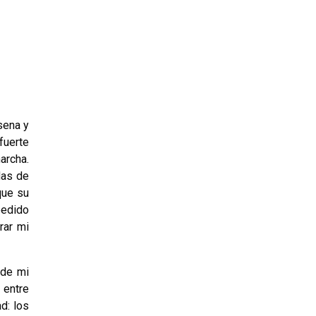
sena y
fuerte
archa.
das de
que su
pedido
rar mi
de mi
 entre
d: los