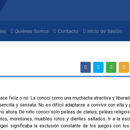
es
Quiénes Somos
Contacto
Inicio de Sesión
feliz o no. La conocí como una muchacha atractiva y liberad
ncilla y sensata. No es difícil adaptarse a convivir con ella y
omo ahora. De niño conocí sólo peleas de clanes, peleas religios
ntos, moretones, muebles rotos y dientes saltados. Ir a la esc
igen significaba la exclusión constante de los juegos con los