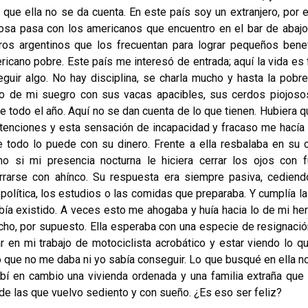
ue ella no se da cuenta. En este país soy un extranjero, por e
cosa pasa con los americanos que encuentro en el bar de abajo
ros argentinos que los frecuentan para lograr pequeños benef
cano pobre. Este país me interesó de entrada; aquí la vida es f
eguir algo. No hay disciplina, se charla mucho y hasta la pobr
lo de mi suegro con sus vacas apacibles, sus cerdos piojoso
nte todo el año. Aquí no se dan cuenta de lo que tienen. Hubiera q
tenciones y esta sensación de incapacidad y fracaso me hacía
 todo lo puede con su dinero. Frente a ella resbalaba en su c
o si mi presencia nocturna le hiciera cerrar los ojos con f
rrarse con ahínco. Su respuesta era siempre pasiva, cediend
lítica, los estudios o las comidas que preparaba. Y cumplía la 
bía existido. A veces esto me ahogaba y huía hacia lo de mi he
acho, por supuesto. Ella esperaba con una especie de resignació
 en mi trabajo de motociclista acrobático y estar viendo lo qu
lo que no me daba ni yo sabía conseguir. Lo que busqué en ella no
ibí en cambio una vivienda ordenada y una familia extraña que
de las que vuelvo sediento y con sueño. ¿Es eso ser feliz?