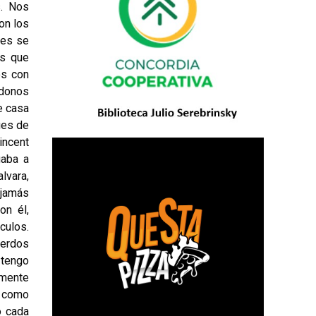
s. Nos
on los
res se
os que
os con
ndonos
e casa
ues de
incent
gaba a
lvara,
 jamás
on él,
culos.
uerdos
 tengo
lmente
o como
o cada