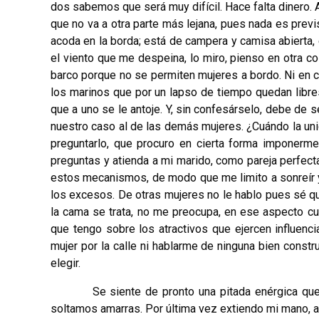
dos sabemos que será muy difícil. Hace falta dinero. A
que no va a otra parte más lejana, pues nada es previ
acoda en la borda; está de campera y camisa abierta, 
el viento que me despeina, lo miro, pienso en otra c
barco porque no se permiten mujeres a bordo. Ni en 
los marinos que por un lapso de tiempo quedan libre
que a uno se le antoje. Y, sin confesárselo, debe de
nuestro caso al de las demás mujeres. ¿Cuándo la un
preguntarlo, que procuro en cierta forma imponerm
preguntas y atienda a mi marido, como pareja perfec
estos mecanismos, de modo que me limito a sonreír y 
los excesos. De otras mujeres no le hablo pues sé que
la cama se trata, no me preocupa, en ese aspecto cua
que tengo sobre los atractivos que ejercen influenc
mujer por la calle ni hablarme de ninguna bien const
elegir.
Se siente de pronto una pitada enérgica que suen
soltamos amarras. Por última vez extiendo mi mano, 