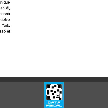
in que
én él,
eriosa
vuelve
 York,
eso al