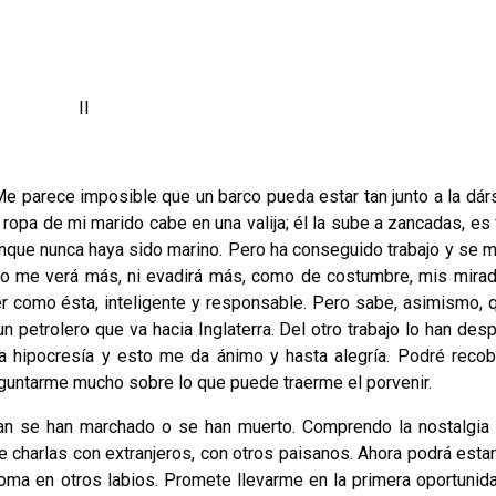
II
parece imposible que un barco pueda estar tan junto a la dár
 ropa de mi marido cabe en una valija; él la sube a zancadas, es 
unque nunca haya sido marino. Pero ha conseguido trabajo y se m
o me verá más, ni evadirá más, como de costumbre, mis mira
r como ésta, inteligente y responsable. Pero sabe, asimismo, 
un petrolero que va hacia Inglaterra. Del otro trabajo lo han des
la hipocresía y esto me da ánimo y hasta alegría. Podré recob
guntarme mucho sobre lo que puede traerme el porvenir.
 han marchado o se han muerto. Comprendo la nostalgia 
charlas con extranjeros, con otros paisanos. Ahora podrá estar
oma en otros labios. Promete llevarme en la primera oportunida