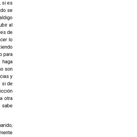
 si es
ido se
aldigo
bir al
res de
cer lo
tiendo
o para
e haga
mo son
cias y
 si de
icción
a otra
o sabe
arido;
amente