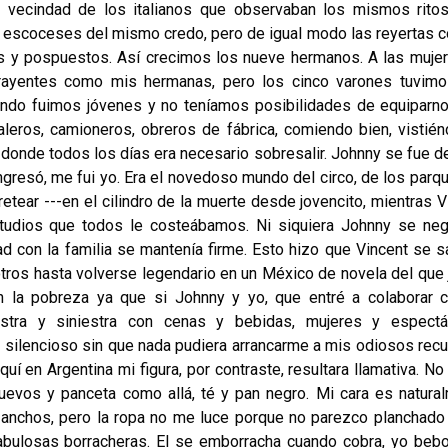
 vecindad de los italianos que observaban los mismos rito
y escoceses del mismo credo, pero de igual modo las reyertas c
s y pospuestos. Así crecimos los nueve hermanos. A las muje
trayentes como mis hermanas, pero los cinco varones tuvim
ando fuimos jóvenes y no teníamos posibilidades de equiparn
aleros, camioneros, obreros de fábrica, comiendo bien, vistié
 donde todos los días era necesario sobresalir. Johnny se fue d
ingresó, me fui yo. Era el novedoso mundo del circo, de los parq
tear ---en el cilindro de la muerte desde jovencito, mientras V
estudios que todos le costeábamos. Ni siquiera Johnny se ne
dad con la familia se mantenía firme. Esto hizo que Vincent se sa
otros hasta volverse legendario en un México de novela del que
la pobreza ya que si Johnny y yo, que entré a colaborar c
stra y siniestra con cenas y bebidas, mujeres y espectá
 silencioso sin que nada pudiera arrancarme a mis odiosos rec
uí en Argentina mi figura, por contraste, resultara llamativa. No
huevos y panceta como allá, té y pan negro. Mi cara es natura
 anchos, pero la ropa no me luce porque no parezco planchad
abulosas borracheras. El se emborracha cuando cobra, yo beb