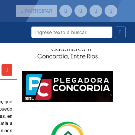
PARTICIPAR
a, que
 puedo
as, en
uela a
 niños