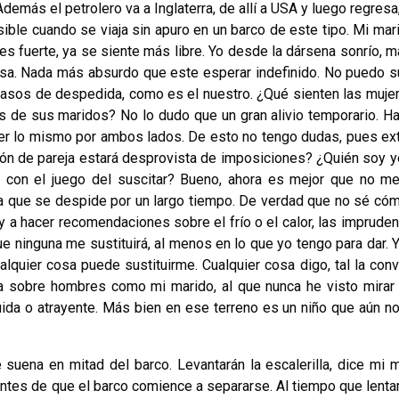
demás el petrolero va a Inglaterra, de allí a USA y luego regresa,
sible cuando se viaja sin apuro en un barco de este tipo. Mi mar
es fuerte, ya se siente más libre. Yo desde la dársena sonrío, m
osa. Nada más absurdo que este esperar indefinido. No puedo su
casos de despedida, como es el nuestro. ¿Qué sienten las muje
s de sus maridos? No lo dudo que un gran alivio temporario. Ha
 ser lo mismo por ambos lados. De esto no tengo dudas, pues ex
ión de pareja estará desprovista de imposiciones? ¿Quién soy y
e con el juego del suscitar? Bueno, ahora es mejor que no m
ta que se despide por un largo tiempo. De verdad que no sé có
a hacer recomendaciones sobre el frío o el calor, las impruden
 ninguna me sustituirá, al menos en lo que yo tengo para dar. Y
lquier cosa puede sustituirme. Cualquier cosa digo, tal la conv
ia sobre hombres como mi marido, al que nunca he visto mirar 
ruida o atrayente. Más bien en ese terreno es un niño que aún n
a en mitad del barco. Levantarán la escalerilla, dice mi m
antes de que el barco comience a separarse. Al tiempo que lent