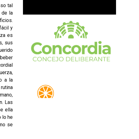
so tal
 de la
icios.
ácil y
eza es
s, sus
uerido
 beber
ordial
uerza,
o a la
rutina
rmano,
n. Las
e ella
 lo he
 no se