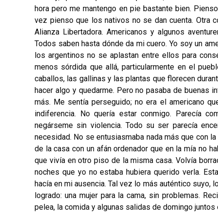
hora pero me mantengo en pie bastante bien. Pienso q
vez pienso que los nativos no se dan cuenta. Otra 
Alianza Libertadora. Americanos y algunos aventure
Todos saben hasta dónde da mi cuero. Yo soy un ameri
los argentinos no se aplastan entre ellos para cons
menos sórdida que allá, particularmente en el pueb
caballos, las gallinas y las plantas que florecen dura
hacer algo y quedarme. Pero no pasaba de buenas in
más. Me sentía perseguido; no era el americano que
indiferencia. No quería estar conmigo. Parecía com
negárseme sin violencia. Todo su ser parecía ence
necesidad. No se entusiasmaba nada más que con la po
de la casa con un afán ordenador que en la mía no ha
que vivía en otro piso de la misma casa. Volvía borr
noches que yo no estaba hubiera querido verla. Estar
hacía en mi ausencia. Tal vez lo más auténtico suyo, 
logrado: una mujer para la cama, sin problemas. Rec
pelea, la comida y algunas salidas de domingo juntos 