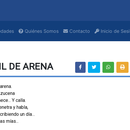
dades
Quiénes Somos
Contacto
Inicio de Ses
IL DE ARENA
 arena.
a azucena
ce... Y calla.
enetra y habla,
scribiendo un día…
as mías...