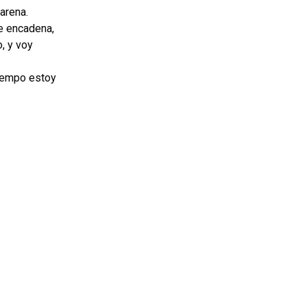
 arena.
e encadena,
o, y voy
tiempo estoy