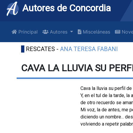
Autores de Concordia
Principal
Autores
Misceláneas
Nove
RESCATES -
ANA TERESA FABANI
CAVA LA LLUVIA SU PERF
Cava la lluvia su perfil de
Y, en el tul de la tarde, l
de otro recuerdo se amane
Mi voz, la de antes, me p
diciendo un nombre... de
volviendo a repetir palabr