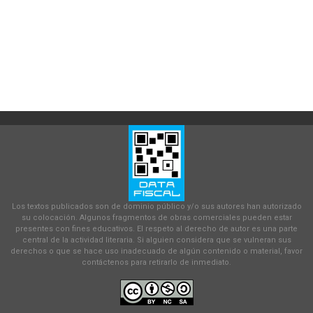
Los textos publicados son de dominio público y/o sus autores han autorizado
su colocación. Algunos fragmentos de obras comerciales pueden estar
presentes con fines educativos. El respeto al derecho de autor es una parte
central de la actividad literaria. Si alguien considera que se vulneran sus
derechos o que se hace uso inadecuado de algún contenido o material, favor
contáctenos para retirarlo de inmediato.