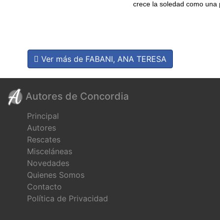
crece la soledad como una 
Ver más de FABANI, ANA TERESA
Autores de Concordia
Principal
Autores
Rescates
Misceláneas
Novedades
Quienes Somos
Contacto
Política de Privacidad