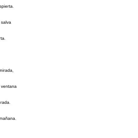
spierta.
a salva
ta.
 mirada,
i ventana
orada.
 mañana.