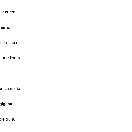
que crece
e ama.
e la mece
e me llama.
uncia el día
agiganta.
die guía,