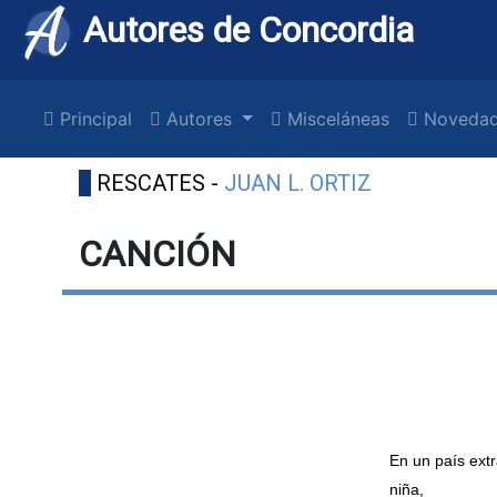
Autores de Concordia
Principal
Autores
Misceláneas
Novedad
RESCATES -
JUAN L. ORTIZ
CANCIÓN
En un país ext
niña,