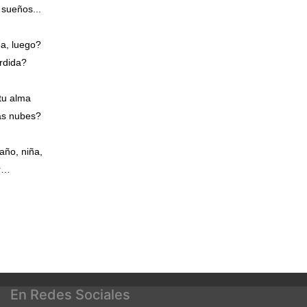
 sueños...
ña, luego?
rdida?
tu alma
las nubes?
año, niña,
ar…
En Redes Sociales