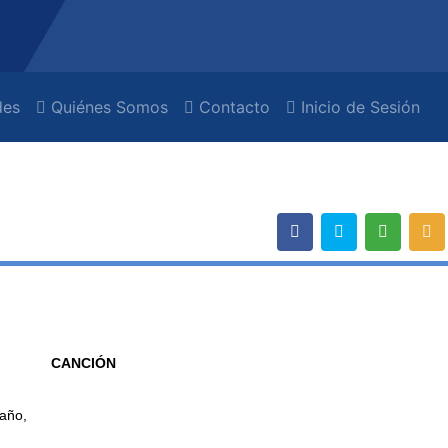
es
Quiénes Somos
Contacto
Inicio de Sesión
CANCIÓN
raño,