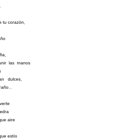
r.
e tu corazón,
año
iña,
nir las manos
s
an dulces,
traño...
 verte
iedra
que aire
que estío