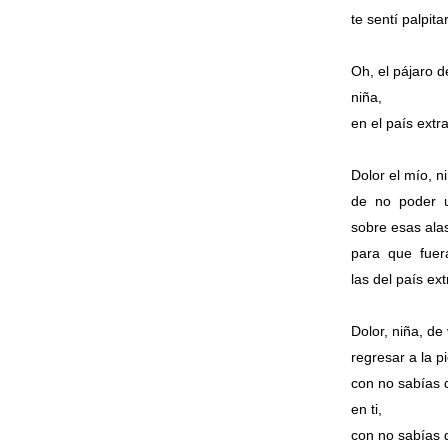
te sentí palpita
Oh, el pájaro d
niña,
en el país extr
Dolor el mío, n
de no poder u
sobre esas ala
para que fuer
las del país ex
Dolor, niña, de
regresar a la p
con no sabías 
en ti,
con no sabías 