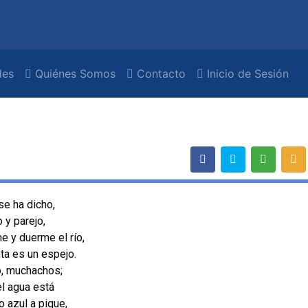
es
Quiénes Somos
Contacto
Inicio de Sesión
 se ha dicho,
 y parejo,
e y duerme el río,
ta es un espejo.
o, muchachos;
el agua está
 azul a pique,