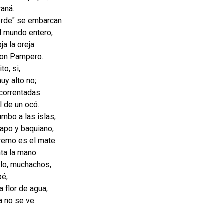
raná.
erde" se embarcan
el mundo entero,
ja la oreja
 con Pampero.
ito, si,
uy alto no;
s correntadas
l de un ocó.
mbo a las islas,
uapo y baquiano;
remo es el mate
nta la mano.
ielo, muchachos,
upé,
 a flor de agua,
a no se ve.