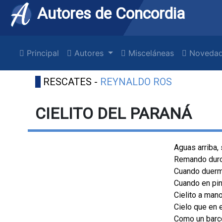
Autores de Concordia
Principal
Autores
Misceláneas
Novedad
RESCATES -
REYNALDO ROS
CIELITO DEL PARANÁ
Aguas arriba,
Remando duro
Cuando duerm
Cuando en pin
Cielito a man
Cielo que en 
Como un barco