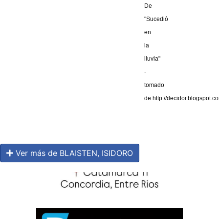
De
"Sucedió
en
la
lluvia"
-
tomado
de
http://decidor.blogspot.c
Ver más de BLAISTEN, ISIDORO