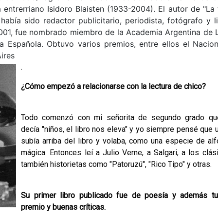
entrerriano Isidoro Blaisten (1933-2004). El autor de "La f
abía sido redactor publicitario, periodis­ta, fotógrafo y l
n 2001, fue nombrado miembro de la Academia Argentina de 
 Española. Obtuvo varios premios, entre ellos el Nacion
ires
.
¿Cómo empezó a relacionarse con la lectura de chico?
Todo comenzó con mi señorita de segundo grado qu
decía "niños, el libro nos eleva" y yo siempre pensé que 
subía arriba del libro y volaba, como una es­pecie de al
mágica. Entonces leí a Julio Verne, a Salgari, a los clás
también historietas como "Patoruzú", "Rico Tipo" y otras.
Su primer libro publicado fue de poesía y además t
premio y buenas críticas.