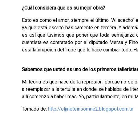
¿Cuál considera que es su mejor obra?
Esto es como el amor, siempre el último. "Al acecho" es
ya que está escrito básicamente en terce­ra. Y ademá
es así que tuvimos que poner que toda semejanza con
cuentista es contra­tado por el diputado Mersa y Fin
está la irrupción del irupé que lo hace cambiar todo. H
Sabemos que usted es uno de los primeros talleristas d
Mi teoría es que nace de la represión, porque no se po­
a reemplazar a la tertulia en donde se hablaba de lite
allí comenzó a haber más. Yo, particularmente, en mi tal
Tomado de:
http://eljineteinsomne2.blogspot.com.ar