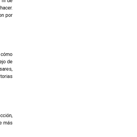
 ni de
hacer.
on por
 có­mo
ejo de
sares,
torias
cción,
ce más