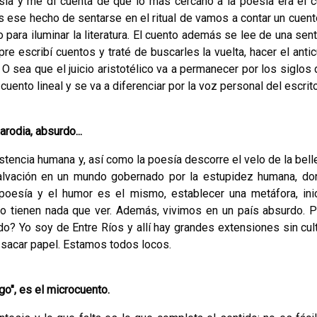
ía y me di cuenta de que lo más cercano a la poesía era el c
es ese hecho de sentarse en el ritual de vamos a contar un cuent
 para iluminar la literatura. El cuento además se lee de una sent
re escribí cuentos y traté de buscarles la vuelta, hacer el antic
 O sea que el jui­cio aristotélico va a permanecer por los siglos
cuento lineal y se va a diferenciar por la voz personal del escrito
rodia, absurdo...
istencia humana y, así como la poesía descorre el velo de la bell
alva­ción en un mundo gobernado por la estupidez humana, do
poesía y el humor es el mismo, esta­blecer una metáfora, inic
o tienen nada que ver. Además, vi­vimos en un país absurdo. P
rdo? Yo soy de Entre Ríos y allí hay grandes extensiones sin cult
a sacar papel. Estamos todos locos.
o", es el microcuento.