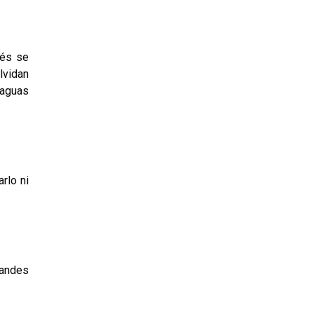
ués se
lvidan
 aguas
rlo ni
randes