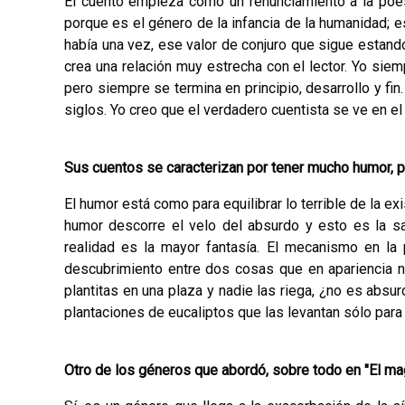
El cuento empieza como un renunciamiento a la poes
porque es el género de la infancia de la humani­dad; 
había una vez, ese valor de conjuro que sigue estando
crea una relación muy estrecha con el lector. Yo siemp
pero siempre se termina en principio, desarrollo y fin.
si­glos. Yo creo que el verdadero cuentista se ve en el 
Sus cuentos se caracterizan por tener mucho humor, pa
El humor está como para equilibrar lo terrible de la ex
humor descorre el velo del absurdo y esto es la s
realidad es la mayor fantasía. El mecanismo en la 
descubrimiento entre dos cosas que en aparien­cia n
plantitas en una plaza y nadie las riega, ¿no es absu
plantaciones de eucaliptos que las levantan sólo par
Otro de los géneros que abordó, sobre todo en "El mag