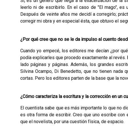
Sí, es un género que llega a la exacerbación de la sí
leerlo ni de escribirlo. En el caso de "El mago", e
Después de veinte años me decidí a corregirlo; prác
corregir mi obra y en especial ésta, que obtuvo el se
¿Por qué cree que no se le da impulso al cuento desde
Cuando yo empecé, los editores me decían ¿por qué n
podía explicarles que procedo exactamente al revés. 
lado páginas y páginas. Además, los gran­des escrito
Silvina Ocampo, Di Benedetto, que no tienen nada q
cortas. Pero los editores parten de la base que la no
¿Cómo caracteriza la escritura y la corrección en un c
El cuentista sabe que es más importante lo que no di­c
es otra forma de escribir. Creo que uno es­cribe con 
que el novelista, por una cuestión física, de espacio.