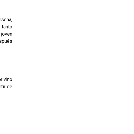
ersona,
 tanto
 joven
espués
er vino
tir de