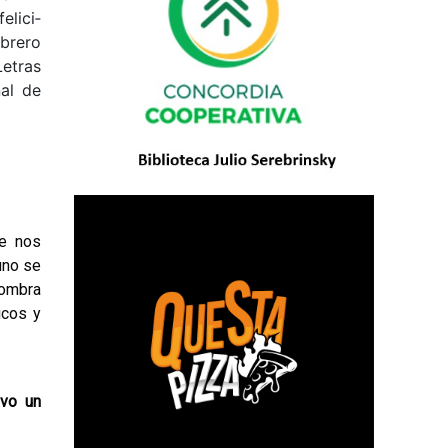
elici­
ibrero
Letras
al de
e nos
uno se
fombra
icos y
uvo un