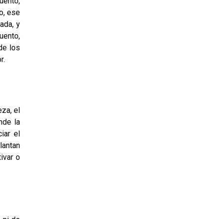
uento,
o, ese
ada, y
uento,
 de los
r.
eza, el
nde la
iar el
lantan
ivar o