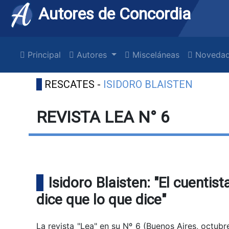
Autores de Concordia
Principal
Autores
Misceláneas
Novedad
RESCATES -
ISIDORO BLAISTEN
REVISTA LEA N° 6
Isidoro Blaisten: "El cuenti
di­ce que lo que dice"
La revista "Lea" en su Nº 6 (Buenos Aires, octub