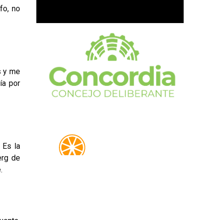
fo, no
s y me
ía por
 Es la
erg de
.