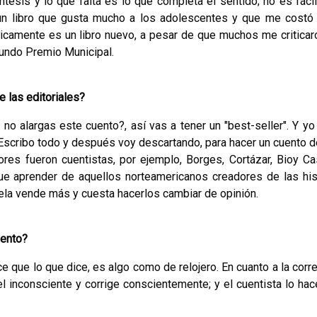
ntesis y lo que falta es lo que completa el sentido; no es fácil
s un li­bro que gusta mucho a los adolescentes y que me costó 
ticamente es un libro nuevo, a pesar de que muchos me criticar
gundo Premio Municipal.
 las editoriales?
o alargas este cuento?, así vas a tener un "best-seller". Y yo
Escribo todo y después voy descartando, para hacer un cuento d
res fueron cuentistas, por ejemplo, Borges, Cor­tázar, Bioy Ca
ue aprender de aquellos norteamericanos creadores de las his
vela vende más y cuesta hacerlos cambiar de opinión.
uento?
e que lo que dice, es algo como de relojero. En cuanto a la corre
el inconsciente y corrige conscientemente; y el cuentista lo ha