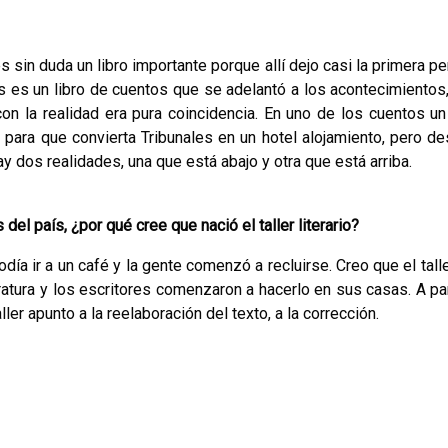
 sin duda un libro importante porque allí dejo casi la pri­mera p
s es un libro de cuentos que se adelantó a los acontecimientos,
 la realidad era pura coinciden­cia. En uno de los cuentos un
o para que convierta Tribunales en un hotel alojamiento, pero d
ay dos realidades, una que está abajo y otra que está arriba.
el país, ¿por qué cree que nació el taller literario?
día ir a un café y la gente comenzó a recluirse. Creo que el tall
ratura y los escritores comenzaron a ha­cerlo en sus casas. A par
ler apunto a la reela­boración del texto, a la corrección.