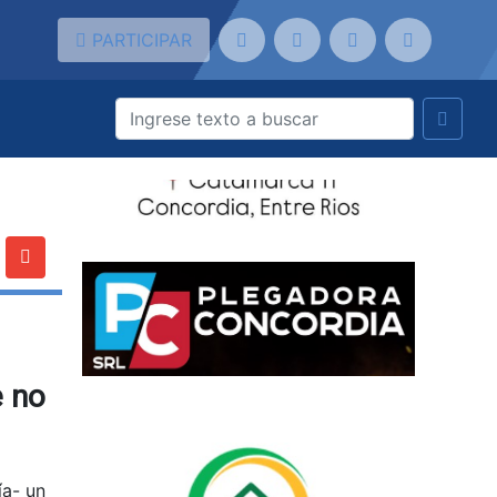
PARTICIPAR
e no
ía- un