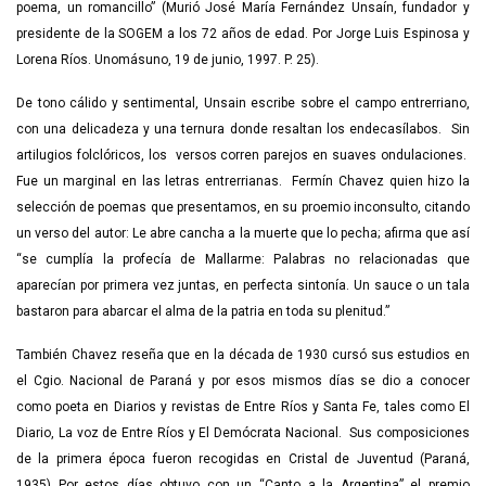
poema, un romancillo” (Murió José María Fernández Unsaín, fundador y
presidente de la SOGEM a los 72 años de edad. Por Jorge Luis Espinosa y
Lorena Ríos. Unomásuno, 19 de junio, 1997. P. 25).
De tono cálido y sentimental, Unsain escribe sobre el campo entrerriano,
con una delicadeza y una ternura donde resaltan los endecasílabos. Sin
artilugios folclóricos, los versos corren parejos en suaves ondulaciones.
Fue un marginal en las letras entrerrianas. Fermín Chavez quien hizo la
selección de poemas que presentamos, en su proemio inconsulto, citando
un verso del autor: Le abre cancha a la muerte que lo pecha; afirma que así
“se cumplía la profecía de Mallarme: Palabras no relacionadas que
aparecían por primera vez juntas, en perfecta sintonía. Un sauce o un tala
bastaron para abarcar el alma de la patria en toda su plenitud.”
También Chavez reseña que en la década de 1930 cursó sus estudios en
el Cgio. Nacional de Paraná y por esos mismos días se dio a conocer
como poeta en Diarios y revistas de Entre Ríos y Santa Fe, tales como El
Diario, La voz de Entre Ríos y El Demócrata Nacional. Sus composiciones
de la primera época fueron recogidas en Cristal de Juventud (Paraná,
1935) Por estos días obtuvo con un “Canto a la Argentina” el premio