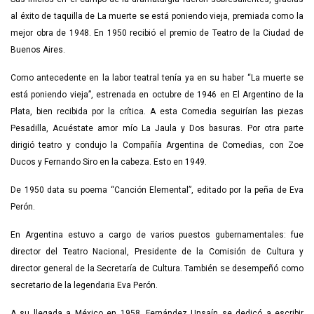
al éxito de taquilla de La muerte se está poniendo vieja, premiada como la
mejor obra de 1948. En 1950 recibió el premio de Teatro de la Ciudad de
Buenos Aires.
Como antecedente en la labor teatral tenía ya en su haber “La muerte se
está poniendo vieja”, estrenada en octubre de 1946 en El Argentino de la
Plata, bien recibida por la crítica. A esta Comedia seguirían las piezas
Pesadilla, Acuéstate amor mío La Jaula y Dos basuras. Por otra parte
dirigió teatro y condujo la Compañía Argentina de Comedias, con Zoe
Ducos y Fernando Siro en la cabeza. Esto en 1949.
De 1950 data su poema “Canción Elemental”, editado por la peña de Eva
Perón.
En Argentina estuvo a cargo de varios puestos gubernamentales: fue
director del Teatro Nacional, Presidente de la Comisión de Cultura y
director general de la Secretaría de Cultura. También se desempeñó como
secretario de la legendaria Eva Perón.
A su llegada a México en 1958, Fernández Unsaín se dedicó a escribir