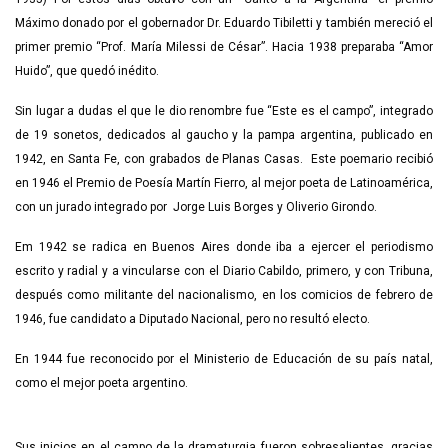
Máximo donado por el gobernador Dr. Eduardo Tibiletti y también mereció el
primer premio “Prof. María Milessi de César”. Hacia 1938 preparaba “Amor
Huido”, que quedó inédito.
Sin lugar a dudas el que le dio renombre fue “Este es el campo”, integrado
de 19 sonetos, dedicados al gaucho y la pampa argentina, publicado en
1942, en Santa Fe, con grabados de Planas Casas. Este poemario recibió
en 1946 el Premio de Poesía Martín Fierro, al mejor poeta de Latinoamérica,
con un jurado integrado por Jorge Luis Borges y Oliverio Girondo.
Em 1942 se radica en Buenos Aires donde iba a ejercer el periodismo
escrito y radial y a vincularse con el Diario Cabildo, primero, y con Tribuna,
después como militante del nacionalismo, en los comicios de febrero de
1946, fue candidato a Diputado Nacional, pero no resultó electo.
En 1944 fue reconocido por el Ministerio de Educación de su país natal,
como el mejor poeta argentino.
Sus inicios en el campo de la dramaturgia fueron sobresalientes, gracias