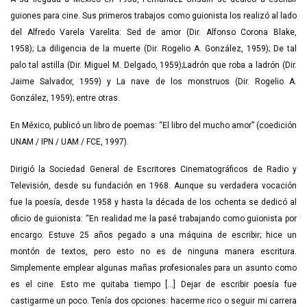
guiones para cine. Sus primeros trabajos como guionista los realizó al lado
del Alfredo Varela Varelita: Sed de amor (Dir. Alfonso Corona Blake,
1958); La diligencia de la muerte (Dir. Rogelio A. González, 1959); De tal
palo tal astilla (Dir. Miguel M. Delgado, 1959);Ladrón que roba a ladrón (Dir.
Jaime Salvador, 1959) y La nave de los monstruos (Dir. Rogelio A.
González, 1959); entre otras.
En México, publicó un libro de poemas: “El libro del mucho amor” (coedición
UNAM / IPN / UAM / FCE, 1997).
Dirigió la Sociedad General de Escritores Cinematográficos de Radio y
Televisión, desde su fundación en 1968. Aunque su verdadera vocación
fue la poesía, desde 1958 y hasta la década de los ochenta se dedicó al
oficio de guionista: “En realidad me la pasé trabajando como guionista por
encargo. Estuve 25 años pegado a una máquina de escribir; hice un
montón de textos, pero esto no es de ninguna manera escritura.
Simplemente emplear algunas mañas profesionales para un asunto como
es el cine. Esto me quitaba tiempo [...] Dejar de escribir poesía fue
castigarme un poco. Tenía dos opciones: hacerme rico o seguir mi carrera