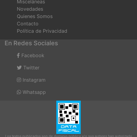
Misceláneas
Novedades
Quienes Somos
Contacto
Política de Privacidad
En Redes Sociales
Facebook
Twitter
Instagram
Whatsapp
Los textos publicados son de dominio público y/o sus autores han autorizado