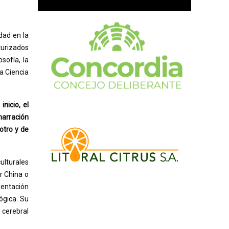
dad en la
turizados
sofía, la
a Ciencia
nicio, el
narración
otro y de
ulturales
r China o
sentación
ógica. Su
 cerebral