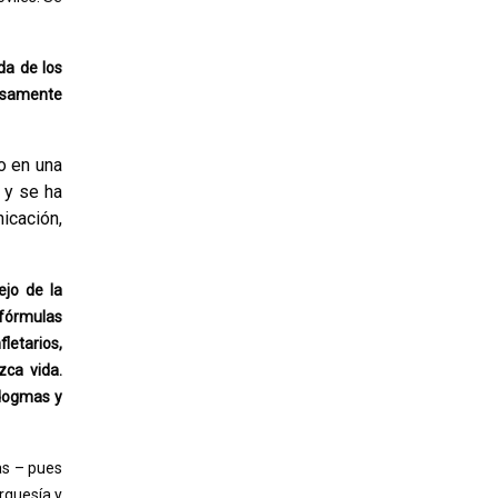
da de los
rosamente
o en una
 y se ha
icación,
ejo de la
 fórmulas
letarios,
zca vida.
 dogmas y
as – pues
rguesía y