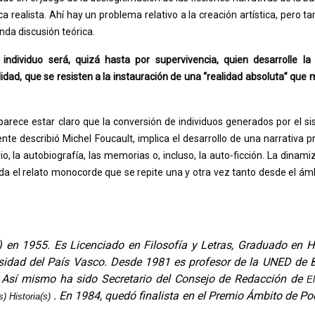
a realista. Ahí hay un problema relativo a la creación artística, pero t
nda discusión teórica.
l individuo será, quizá hasta por supervivencia, quien desarrolle la
alidad, que se resisten a la instauración de una “realidad absoluta” que
 parece estar claro que la conversión de individuos generados por el s
te describió Michel Foucault, implica el desarrollo de una narrativa p
, la autobiografía, las memorias o, incluso, la auto-ficción. La dinami
uda el relato monocorde que se repite una y otra vez tanto desde el ámb
en 1955. Es Licenciado en Filosofía y Letras, Graduado en Hi
ersidad del País Vasco. Desde 1981 es profesor de la UNED de B
. Así mismo ha sido Secretario del Consejo de Redacción de
El
. En 1984, quedó finalista en el Premio Ámbito de Poe
s) Historia(s)