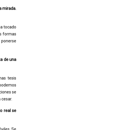
a mirada.
ha tocado
as formas
e ponerse
ta de una
nas tesis
o podemos
ciones se
 cesar.
o real se
óviles. Se