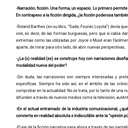
-Narración, ficción. Una forma, un espacio. Lo primero permite
En contrapeso a la ficción dirigida, ¿la ficción poderosa tambié
-Roland Barthes (en su libro, “Sade, Fourier, Loyola”) decía qu
vivir, es decir, de las formas burguesas, pero que sí cabía dar
extremas como las utilizadas por Joyce o Musil eran fácilmen
aparte, de mirar para otro lado, de abrir nuevas perspectivas,
-¿La (s) realidad (es) se construye hoy con narraciones diseña
modalidad nueva del poder?
-Sin duda, las narraciones son siempre interesadas y pret
específicas. Siempre ha sido así, en el ámbito de las cróni
comprobar en la actualidad. No se trata, por lo tanto de una 
difunden a través de nuevos medios como la televisión, auténtic
-En el actual entramado de la industria comunicacional, ¿qué
convierta en realidad absoluta e indiscutible ante la “opinión p
-El eje de la ficción narrativa pasa ahora a través de las pantal