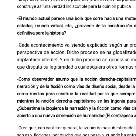
construye así una verdad indiscutible para la opinión pública.
-El mundo actual parece una bola que corre hacia una mutaci
estados, mundo virtual, etc., ¿proviene de la construcció
definitiva para la historia?
-Cada acontecimiento va siendo explicado según un pro
perspectiva de acción. Dicho proceso se ha globaliza
implantado internet. Y en dicho proceso se genera un mo
que disputa su legitimidad a cualesquiera otras formas n
-Como observador asumo que la noción derecha-capitalismo
narración y de la ficción como vías de diseño social, desde 
como medios para construir la realidad por la que siempre
mientras la noción derecha-capitalismo se las ingenia para
¿Subestima la izquierda la narración y la ficción como vías c
abierto a una nueva dimensión de humanidad (El contrapeso al
-Creo que, con carácter general, la izquierda ha subestimado la
son eso, ficciones, por mucho que nos pese- y, cuando ha entrad