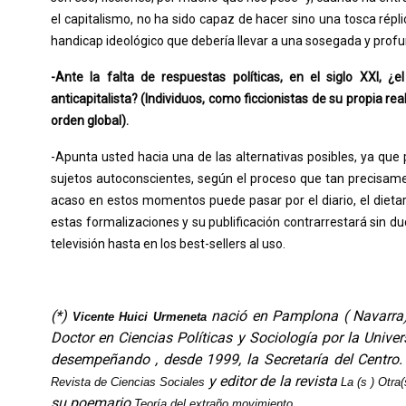
el capitalismo, no ha sido capaz de hacer sino una tosca réplic
handicap ideológico que debería llevar a una sosegada y profu
-Ante la falta de respuestas políticas, en el siglo XXI, ¿e
anticapitalista? (Individuos, como ficcionistas de su propia re
orden global).
-Apunta usted hacia una de las alternativas posibles, ya que
sujetos autoconscientes, según el proceso que tan precisamen
acaso en estos momentos puede pasar por el diario, el dietario
estas formalizaciones y su publificación contrarrestará sin d
televisión hasta en los best-sellers al uso.
(*)
nació en Pamplona ( Navarra) 
Vicente Huici Urmeneta
Doctor en Ciencias Políticas y Sociología por la Univ
desempeñando , desde 1999, la Secretaría del Centro
y editor de la revista
Revista de Ciencias Sociales
La (s ) Otra(
su poemario
.
Teoría del extraño movimiento