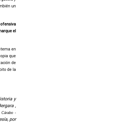
ambién un
 ofensiva
 marque el
istema en
ropia que
zación de
ito de la
storia y
ergara ,
 Cárabo -
sía, por