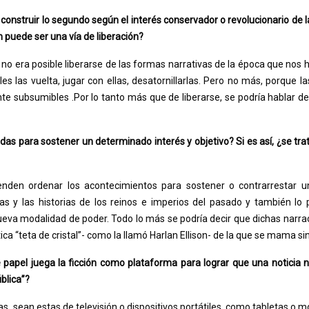
 construir lo segundo según el interés conservador o revolucionario de l
n puede ser una vía de liberación?
e no era posible liberarse de las formas narrativas de la época que nos 
les las vuelta, jugar con ellas, desatornillarlas. Pero no más, porque l
te subsumibles .Por lo tanto más que de liberarse, se podría hablar d
das para sostener un determinado interés y objetivo? Si es así, ¿se tra
enden ordenar los acontecimientos para sostener o contrarrestar u
cas y las historias de los reinos e imperios del pasado y también l
nueva modalidad de poder. Todo lo más se podría decir que dichas narra
a “teta de cristal”- como la llamó Harlan Ellison- de la que se mama sin
 papel juega la ficción como plataforma para lograr que una noticia n
ública”?
las, sean estas de televisión o dispositivos portátiles, como tabletas o m