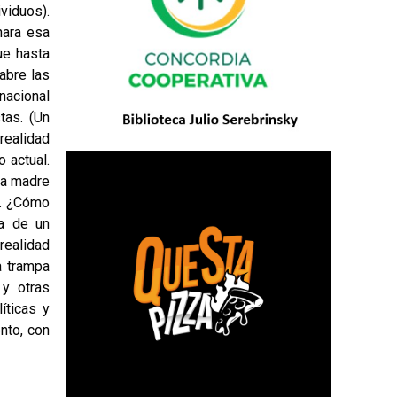
ividuos).
nara esa
ue hasta
abre las
nacional
tas. (Un
realidad
o actual.
(La madre
ón. ¿Cómo
ta de un
 realidad
a trampa
 y otras
íticas y
nto, con