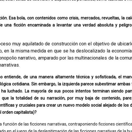
ón. Esa bola, con contenidos como crisis, mercados, revueltas, la caí
n de una ficción encaminada a levantar una verdad absoluta y pelig
ceso muy aquilatado de construcción con el objetivo de ubicarl
do, en la misma medida en que se ha deslocalizado la economía
nopolio narrativo, amparado por las multinacionales de la comun
arrativas.
 entiende, de una manera altamente técnica y sofisticada, el man
la lógica cotidiana. Sin embargo, la izquierda parece subestimar ambas
 ha luchado. La mayoría de sus pocos intentos terminan siendo panf
 que la totalidad de su narración, por muy baja de contenido, pare
ientíficas y cruciales para crear un nuevo modelo social alejado de los
 orden capitalista)?
 función de las ficciones narrativas, contraponiendo ficciones científic
o en el juego de la deslegitimación de las ficciones narrativas de la bu