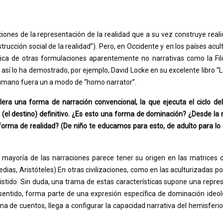
ciones de la representación de la realidad que a su vez construye reali
ucción social de la realidad”). Pero, en Occidente y en los países acul
tica de otras formulaciones aparentemente no narrativas como la Filo
 así lo ha demostrado, por ejemplo, David Locke en su excelente libro “L
 humano fuera un a modo de “homo narrator”.
era una forma de narración convencional, la que ejecuta el ciclo del i
 (el destino) definitivo. ¿Es esto una forma de dominación? ¿Desde la 
forma de realidad? (De niño te educamos para esto, de adulto para lo 
a mayoría de las narraciones parece tener su origen en las matrices c
dias, Aristóteles).En otras civilizaciones, como en las aculturizadas po
istido. Sin duda, una trama de estas características supone una repre
 sentido, forma parte de una expresión específica de dominación ideol
ma de cuentos, llega a configurar la capacidad narrativa del hemisferio