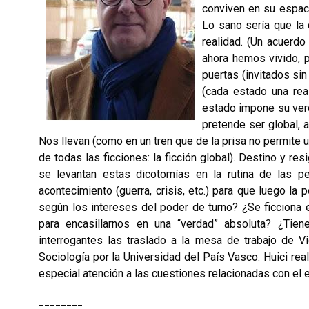
conviven en su espacio
Lo sano sería que la
realidad. (Un acuerdo
ahora hemos vivido, p
puertas (invitados sin
(cada estado una rea
estado impone su verd
pretende ser global, a
Nos llevan (como en un tren que de la prisa no permite u
de todas las ficciones: la ficción global). Destino y re
se levantan estas dicotomías en la rutina de las p
acontecimiento (guerra, crisis, etc.) para que luego la p
según los intereses del poder de turno? ¿Se ficciona
para encasillarnos en una “verdad” absoluta? ¿Tie
interrogantes las traslado a la mesa de trabajo de Vi
Sociología por la Universidad del País Vasco. Huici rea
especial atención a las cuestiones relacionadas con el e
________