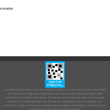
lacionadas
Los textos publicados son de dominio público y/o sus autores han autorizado
su colocación. Algunos fragmentos de obras comerciales pueden estar
presentes con fines educativos. El respeto al derecho de autor es una parte
central de la actividad literaria. Si alguien considera que se vulneran sus
derechos o que se hace uso inadecuado de algún contenido o material, favor
contáctenos para retirarlo de inmediato.