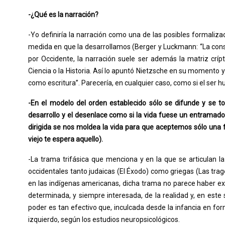
-¿Qué es la narración?
-Yo definiría la narración como una de las posibles formaliza
medida en que la desarrollamos (Berger y Luckmann: “La constr
por Occidente, la narración suele ser además la matriz críp
Ciencia o la Historia. Así lo apuntó Nietzsche en su momento y
como escritura”. Parecería, en cualquier caso, como si el ser
-En el modelo del orden establecido sólo se difunde y se tol
desarrollo y el desenlace como si la vida fuese un entramado
dirigida se nos moldea la vida para que aceptemos sólo una 
viejo te espera aquello).
-La trama trifásica que menciona y en la que se articulan l
occidentales tanto judaicas (El Éxodo) como griegas (Las trage
en las indígenas americanas, dicha trama no parece haber ex
determinada, y siempre interesada, de la realidad y, en este
poder es tan efectivo que, inculcada desde la infancia en for
izquierdo, según los estudios neuropsicológicos.