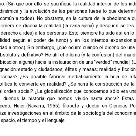
. (Sin que por ello se sacrifique la realidad interior de los ind
 dinámica y la evolución de las personas fuese lo que determi
 común a todos). No obstante, en la cultura de la obediencia q
rimero se diseña la realidad (la casa ajena) y después se les 
 derecho a idea) a las personas. Esto siempre ha sido así en lo 
lidad según el poder de turno) y en los intentos expansionis
ad a otros). Sin embargo, ¿qué ocurre cuando el diseño de una 
bsoluto y definitivo? He ahí el dilema (y la confusión) del mund
bicación alguna) hacia la instauración de una “verdad” mundial. 
signación; estado y ciudadanos; élites y masas; realidad y ficci
ersonas? ¿Es posible fabricar mediáticamente la hoja de ru
olítica lo convierta en realidad? ¿Se narra la construcción de la
 el orden social? ¿La globalización que conocemos sólo era un
ne dueños la historia que hemos vivido hasta ahora? Estas
cente Huici (Navarra, 1955), filósofo y doctor en Ciencias Pol
liza investigaciones en el ámbito de la sociología del conocimie
spacio, el tiempo y el lenguaje.