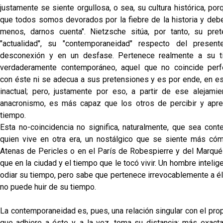
justamente se siente orgullosa, o sea, su cultura histórica, po
que todos somos devorados por la fiebre de la historia y debe
menos, darnos cuenta". Nietzsche sitúa, por tanto, su pre
"actualidad", su "contemporaneidad" respecto del present
desconexión y en un desfase. Pertenece realmente a su t
verdaderamente contemporáneo, aquel que no coincide perf
con éste ni se adecua a sus pretensiones y es por ende, en es
inactual; pero, justamente por eso, a partir de ese alejami
anacronismo, es más capaz que los otros de percibir y apr
tiempo.
Esta no-coincidencia no significa, naturalmente, que sea con
quien vive en otra era, un nostálgico que se siente más có
Atenas de Pericles o en el París de Robespierre y del Marqu
que en la ciudad y el tiempo que le tocó vivir. Un hombre inteli
odiar su tiempo, pero sabe que pertenece irrevocablemente a él
no puede huir de su tiempo.
La contemporaneidad es, pues, una relación singular con el pro
que adhiere a éste y, a la vez, toma su distancia; más exact