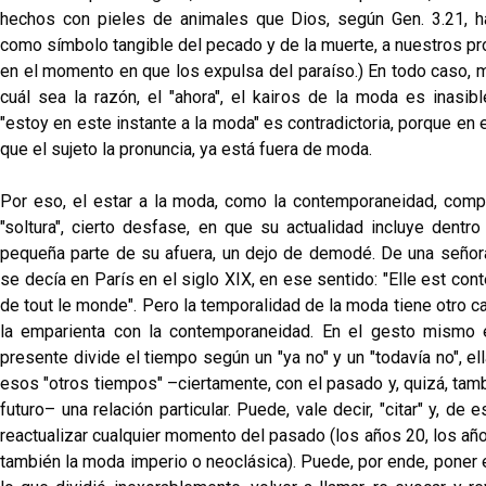
hechos con pieles de animales que Dios, según Gen. 3.21, ha
como símbolo tangible del pecado y de la muerte, a nuestros pr
en el momento en que los expulsa del paraíso.) En todo caso, m
cuál sea la razón, el "ahora", el kairos de la moda es inasibl
"estoy en este instante a la moda" es contradictoria, porque en
que el sujeto la pronuncia, ya está fuera de moda.
Por eso, el estar a la moda, como la contemporaneidad, compo
"soltura", cierto desfase, en que su actualidad incluye dentro
pequeña parte de su afuera, un dejo de demodé. De una señor
se decía en París en el siglo XIX, en ese sentido: "Elle est co
de tout le monde". Pero la temporalidad de la moda tiene otro c
la emparienta con la contemporaneidad. En el gesto mismo
presente divide el tiempo según un "ya no" y un "todavía no", el
esos "otros tiempos" –ciertamente, con el pasado y, quizá, tam
futuro– una relación particular. Puede, vale decir, "citar" y, de 
reactualizar cualquier momento del pasado (los años 20, los añ
también la moda imperio o neoclásica). Puede, por ende, poner 