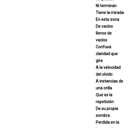
Ni terminan
Tiene la mirada
En esta zona
De vacíos
llenos de
vacíos
Confusa
claridad que
gira
A la velocidad
del olvido
A instancias de
una orilla
Que es la
repetición
De su propia
sombra
Perdida en la