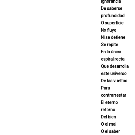
ignorancia
De saberse
profundidad
O superficie
No fluye
Ni se detiene
Se repite
En la única
espiral recta
Que desarrolla
este universo
De las vueltas
Para
contrarrestar
El eterno
retorno
Del bien
O el mal
O el saber