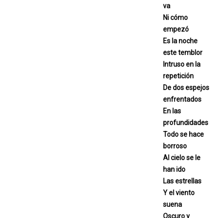
va
Ni cómo
empezó
Es la noche
este temblor
Intruso en la
repetición
De dos espejos
enfrentados
En las
profundidades
Todo se hace
borroso
Al cielo se le
han ido
Las estrellas
Y el viento
suena
Oscuro y