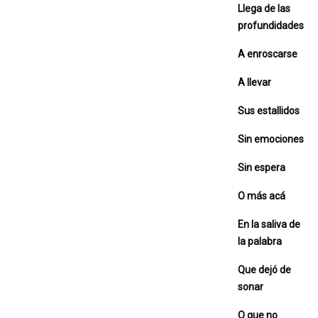
Llega de las
profundidades
A enroscarse
A llevar
Sus estallidos
Sin emociones
Sin espera
O más acá
En la saliva de
la palabra
Que dejó de
sonar
O que no