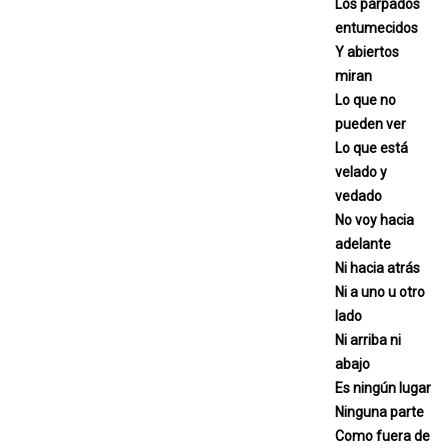
Los párpados
entumecidos
Y abiertos
miran
Lo que no
pueden ver
Lo que está
velado y
vedado
No voy hacia
adelante
Ni hacia atrás
Ni a uno u otro
lado
Ni arriba ni
abajo
Es ningún lugar
Ninguna parte
Como fuera de