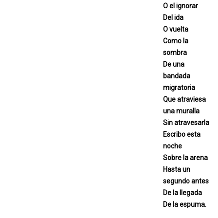
O el ignorar
Del ida
O vuelta
Como la
sombra
De una
bandada
migratoria
Que atraviesa
una muralla
Sin atravesarla
Escribo esta
noche
Sobre la arena
Hasta un
segundo antes
De la llegada
De la espuma.