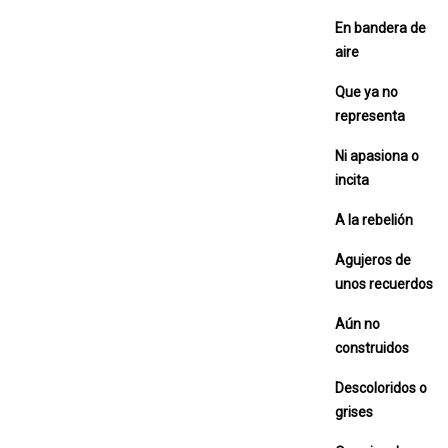
En bandera de
aire
Que ya no
representa
Ni apasiona o
incita
A la rebelión
Agujeros de
unos recuerdos
Aún no
construidos
Descoloridos o
grises