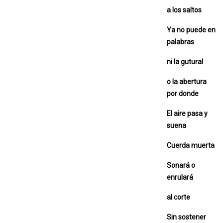
a los saltos
Ya no puede en
palabras
ni la gutural
o la abertura
por donde
El aire pasa y
suena
Cuerda muerta
Sonará o
enrulará
al corte
Sin sostener