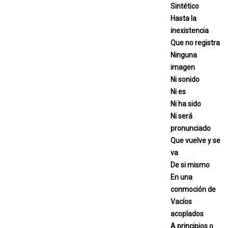
Sintético
Hasta la
inexistencia
Que no registra
Ninguna
imagen
Ni sonido
Ni es
Ni ha sido
Ni será
pronunciado
Que vuelve y se
va
De si mismo
En una
conmoción de
Vacíos
acoplados
A principios o