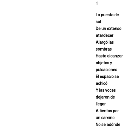
1
La puesta de
sol
De un extenso
atardecer
Alargó las
sombras
Hasta alcanzar
objetos y
pulsaciones
El espacio se
achicó
Y las voces
dejaron de
llegar
A tientas por
un camino
No se adónde