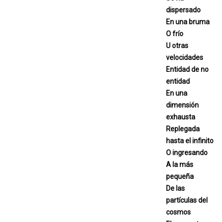
dispersado
En una bruma
O frío
U otras
velocidades
Entidad de no
entidad
En una
dimensión
exhausta
Replegada
hasta el infinito
O ingresando
A la más
pequeña
De las
partículas del
cosmos