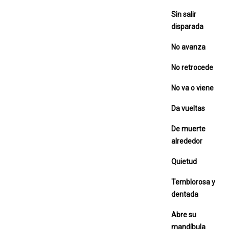
Sin salir
disparada
No avanza
No retrocede
No va o viene
Da vueltas
De muerte
alrededor
Quietud
Temblorosa y
dentada
Abre su
mandíbula