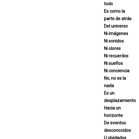
todo
Es como la
parte de atrás
Del universo
Ni imágenes
Ni sonidos
Ni olores
Ni recuerdos
Ni sueños
Ni conciencia
No, no es la
nada
Es un
desplazamiento
Hacia un
horizonte
De eventos
desconocidos
U olvidados