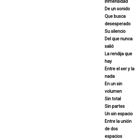
inmensidad
De un sonido
Que busca
desesperado
Su silencio
Del que nunca
salió
La rendija que
hay
Entre el ser y la
nada
En un sin
volumen
Sin total
Sin partes
Un sin espacio
Entre la unión
de dos
espacios