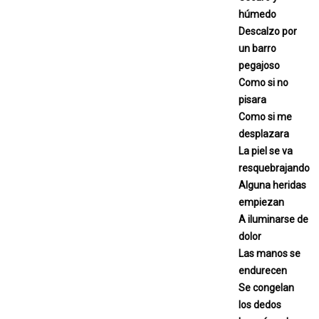
húmedo
Descalzo por
un barro
pegajoso
Como si no
pisara
Como si me
desplazara
La piel se va
resquebrajando
Alguna heridas
empiezan
A iluminarse de
dolor
Las manos se
endurecen
Se congelan
los dedos