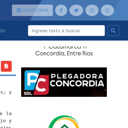
PARTICIPAR
ión
s; y
e la
ijo y
 ojos