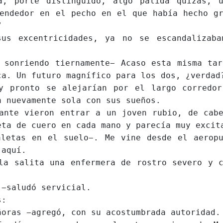
orte distinguido, algo pálida quizás, u
endedor en el pecho en el que había hecho g
”
excentricidades, ya no se escandalizaba
nriendo tiernamente− Acaso esta misma tar
ca. Un futuro magnífico para los dos, ¿verdad
ronto se alejarían por el largo corredor
a nuevamente sola con sus sueños.
e vieron entrar a un joven rubio, de cabe
eta de cuero en cada mano y parecía muy excit
tas en el suelo−. Me vine desde el aeropu
 aquí.
salita una enfermera de rostro severo y c
saludó servicial.
s:
as −agregó, con su acostumbrada autoridad.