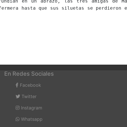
dían en un abrazo, las tres amigas de Ma
fermera hasta que sus siluetas se perdieron 
En Redes Sociales
Facebook
Twitter
Instagram
Whatsapp