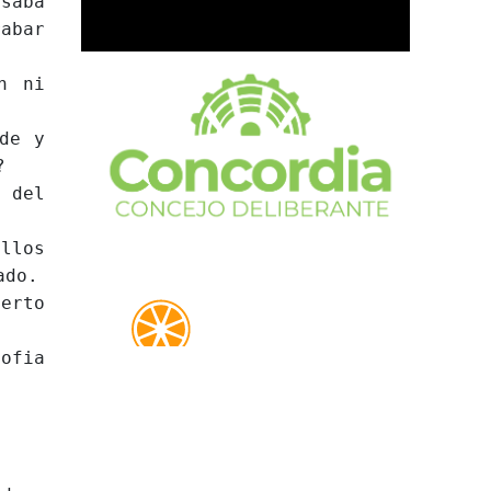
saba
rabar
n ni
de y
?
 del
llos
ado.
erto
ofia