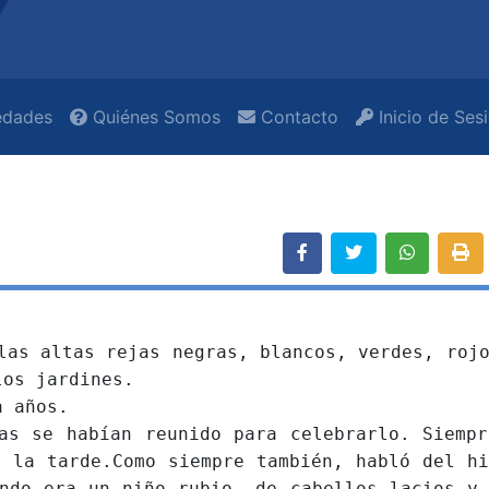
dades
Quiénes Somos
Contacto
Inicio de Ses
 altas rejas negras, blancos, verdes, rojo
los jardines.
 años.
se habían reunido para celebrarlo. Siempr
 la tarde.Como siempre también, habló del h
ndo era un niño rubio, de cabellos lacios y