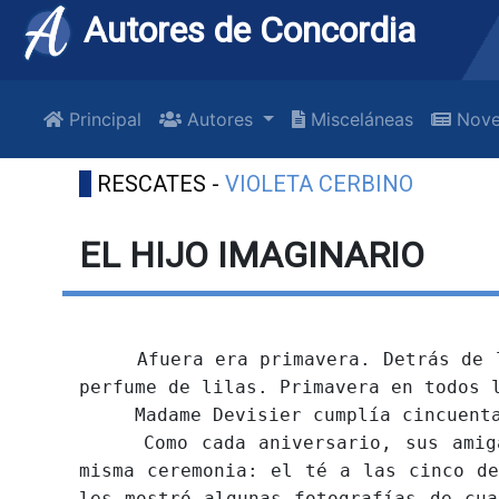
Autores de Concordia
Principal
Autores
Misceláneas
Nove
RESCATES -
VIOLETA CERBINO
EL HIJO IMAGINARIO
Afuera era primavera. Detrás de las
perfume de lilas. Primavera en todos 
Madame Devisier cumplía cincuenta
Como cada aniversario, sus amigas 
misma ceremonia: el té a las cinco de
les mostró algunas fotografías de cua