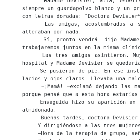
Madame Devisier, alta, esbelta, p
siempre un guardapolvo blanco y un pr
con letras doradas: "Doctora Devisier
Las amigas, acostumbradas a sus 
alteraban por nada.
−Sí, pronto vendrá −dijo Madame so
trabajaremos juntos en la misma clíni
Las tres amigas asintieron. Muy p
hospital y Madame Devisier se quedarí
Se pusieron de pie. En ese instant
lacios y ojos claros. Llevaba una mal
−¡Mamá! −exclamó dejando las male
porque pensé que a esta hora estarías
Enseguida hizo su aparición en la 
almidonada.
−Buenas tardes, doctora Devisier −
Y dirigiéndose a las tres mujere
−Hora de la terapia de grupo, señor