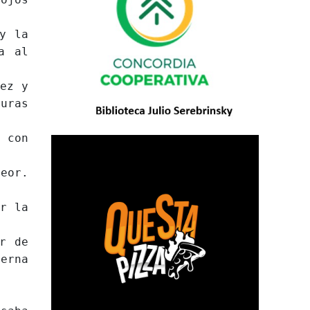
y la
a al
ez y
uras
 con
eor.
r la
r de
erna