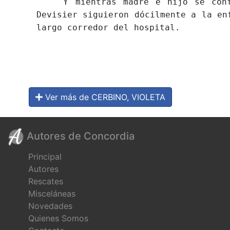
Y mientras madre e hijo se confun
Devisier siguieron dócilmente a la en
largo corredor del hospital.
Ver más de CERBINO, VIOLETA
Autores de Concordia
Principal
Autores
Rescates
Misceláneas
Novedades
Quienes Somos