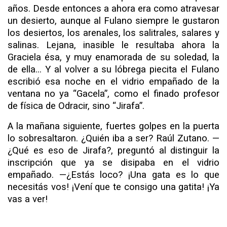
años. Desde entonces a ahora era como atravesar
un desierto, aunque al Fulano siem­pre le gustaron
los desiertos, los arenales, los salitrales, sala­res y
salinas. Lejana, inasible le resultaba ahora la
Graciela ésa, y muy enamorada de su soledad, la
de ella... Y al volver a su lóbrega piecita el Fulano
escribió esa noche en el vidrio empañado de la
ventana no ya “Gacela”, como el finado pro­fesor
de física de Odracir, sino “Jirafa”.
A la mañana siguiente, fuertes golpes en la puerta
lo so­bresaltaron. ¿Quién iba a ser? Raúl Zutano. —
¿Qué es eso de Jirafa?, preguntó al distinguir la
inscripción que ya se disi­paba en el vidrio
empañado. —¿Estás loco? ¡Una gata es lo que
necesitás vos! ¡Vení que te consigo una gatita! ¡Ya
vas a ver!