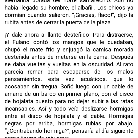
alemanita dorada del norte santafecino. Aún no
había llegado su hombre, el albañil. Los chicos ya
dormían cuando salieron. “¡Gracias, flaco!”, dijo la
rubita antes de cerrar la puerta de la pieza.
¡Y dale ahora al llanto desteñido! Para distraerse,
el Fu­lano contó los mangos que le quedaban,
chupó el mate frío y enjuagó la camisa morada
desteñida antes de meterse en la cama. Después
se daba vueltas y vueltas en la oscuridad. Al rato
parecía remar para escaparse de los malos
pensamientos, esta vez acuáticos, que lo
acosaban sin tregua. Soñó luego con un cable de
amarre de un barco en primer plano, con el disco
de hojalata puesto para no dejar subir a las ratas
incansables. Así y todo veía deslizarse hormigas
entre el disco de hojalata y el cable. Hormigas
negras por arriba, hormigas rubias por abajo.
“¿Contrabando hormiga?”, pensaría al día siguiente