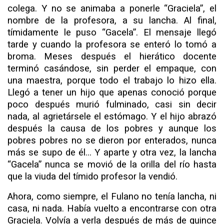
colega. Y no se ani­maba a ponerle “Graciela”, el
nombre de la profesora, a su lancha. Al final,
tímidamente le puso “Gacela”. El mensaje llegó
tarde y cuando la profesora se enteró lo tomó a
broma. Meses después el
hierático
docente
terminó casándose, sin
perder
el empaque,
con
una maestra,
porque todo el trabajo lo hizo ella.
Llegó a tener un hijo que apenas conoció porque
poco después murió fulminado, casi sin decir
nada, al agrietár­sele el estómago. Y el hijo abrazó
después la causa de los po­bres y aunque los
pobres pobres no se dieron por enterados, nunca
más se supo de él... Y aparte y otra vez, la lancha
“Ga­cela” nunca se movió de la orilla del río hasta
que la viuda del tímido profesor la vendió.
Ahora, como siempre, el Fulano no tenía lancha, ni
casa, ni nada. Había vuelto a encontrarse con otra
Graciela. Volvía a verla después de más de quince