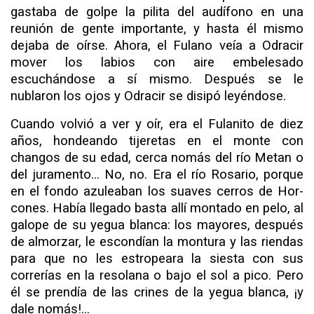
gastaba de golpe la pilita del audífono en una
reunión de gente impor­tante, y hasta él mismo
dejaba de oírse. Ahora, el Fulano veía a Odracir
mover los labios con aire embelesado
escuchándose a sí mismo. Después se le
nublaron los ojos y Odracir se disipó leyéndose.
Cuando volvió a ver y oír, era el Fulanito de diez
años, hondeando tijeretas en el monte con
changos de su edad, cerca nomás del río Metan o
del juramento... No, no. Era el río Ro­sario, porque
en el fondo azuleaban los suaves cerros de Hor­
cones. Había llegado basta allí montado en pelo, al
galope de su yegua blanca: los mayores, después
de
almorzar, le escon­dían la montura y las riendas
para que no les estropeara la siesta con sus
correrías en la resolana o bajo el sol a pico. Pero
él se prendía de las crines de la yegua blanca, ¡y
dale nomás!...