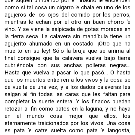
que siguen brindando por el finadito le encienden
como si tal cosa un cigarro ‘e chala en uno de los
agujeros de los ojos del comido por los perros,
mientras le echan por el otro un buen chorro ‘e
vino. Y se viene la salpicada de gotas moradas en
la tierra seca. La calavera sin mandíbula tiene un
agujerito ahumado en un costado. ¡Otro que ha
muerto en su ley! Sólo la bruja que se arrima al
final consigue que la cala­vera vuelva bajo tierra
cubriéndola con sus anchas polleras negras...
Hasta que vuelva a pasar lo que pasó... O hasta
que los muertos entierren a los vivos y la cosa se
dé vuelta de una vez, y a los dados calaveras les
salgan al fin todas las caras que les faltan para
completar la suerte entera. Y los finados pue­dan
retozar al fin como patos en la laguna, y no haya
en el mundo cosa mejor que ellos, los
eternamente traicionados por los vivos. Una cosa
es pata ‘e catre suelta como pata ‘e lan­gosta,