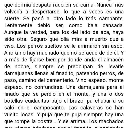
que dormía despatarrado en su cama. Nunca más
volvería a despertarse, lo que a veces es una
suerte. Se pasó al otro lado lo más campante.
Lentamente debió ser, como bala cansada.
Aunque la verdad, para los del lado de acá, haya
sido otra. Se­guro que olía más a muerto que a
vivo. Los perros sueltos se le arrimaron sin asco.
Ahora no hay machado que no se acuerde de él. Y
a más de fijarse bien por donde anda el alma­cén
de noche, siempre se preocupan de llevarle
damajuanas llenas al finadito, pateando perros, de
paso, camino del ce­menterio. Vino espeso, monte
espeso, no confundirse. Una da­majuana para el
finado que se perdió en el monte, y una o dos
botellas cuidaditas bajo el brazo, pa chupar a su
saló en el camposanto. Las calaveras se han
vuelto locas. Y puja que te puja siempre hay una
que rompe la costra... Y se arrima. Los machados