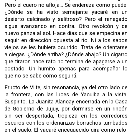
Pero el cuero no afloja... Se endereza como puede.
¿Dónde se ha visto semejante yacaré en un
desierto calcinado y salitroso? Pero el renegado
sigue avanzando en contra. Otro revolcón y de
nuevo panza al sol. Hace días que se empecina en
seguir en dirección opuesta al río. Ni a los sapos
viejos se les hubiera ocurrido. Trata de orientarse
a ciegas. ¿Dónde arriba? ¿Dónde abajo? Un cigarro
que tiraron hace rato no termina de apagarse a un
costado. Un humito apenas para acompañar lo
que no se sabe cómo seguirá.
Eructo de Vilte, sin resonancia, ya del otro lado de
la fron­tera, con las luces de Yacuiba a la vista.
Suspirito. La Juanita Alancay encerrada en la Casa
de Gobierno de Jujuy, por dor­mirse en un rincón
sin ser despertada, tropieza en los corredo­res
oscuros con los ordenanzas borrachos tumbados
en el suelo. El yacaré enceguecido gira como reloj