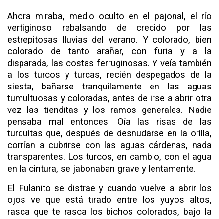
Ahora miraba, medio oculto en el pajonal, el río
vertigi­noso rebalsando de crecido por las
estrepitosas lluvias del ve­rano. Y colorado, bien
colorado de tanto arañar, con furia y a la
disparada, las costas ferruginosas. Y veía también
a los turcos y turcas, recién despegados de la
siesta, bañarse tran­quilamente en las aguas
tumultuosas y coloradas, antes de irse a abrir otra
vez las tienditas y los ramos generales. Nadie
pensaba mal entonces. Oía las risas de las
turquitas que, des­pués de desnudarse en la orilla,
corrían a cubrirse con las aguas cárdenas, nada
transparentes. Los turcos, en cambio, con el agua
en la cintura, se jabonaban grave y lentamente.
El Fulanito
se distrae
y
cuando vuelve
a
abrir los
ojos
ve
que está tirado entre los yuyos altos,
rasca que te rasca los bi­chos colorados, bajo la