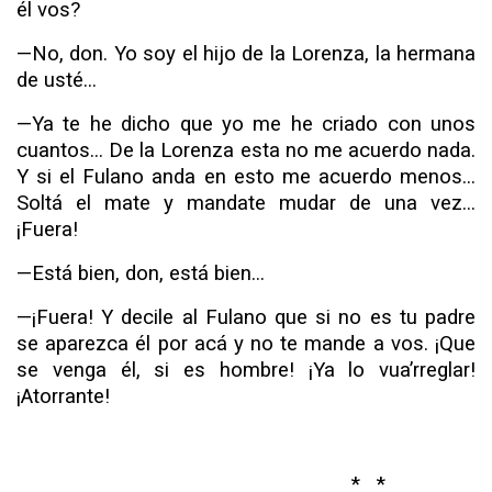
él vos?
—No, don. Yo soy el hijo de la Lorenza, la hermana
de usté...
—Ya te he dicho que yo me he criado con unos
cuantos... De la Lorenza esta no me acuerdo nada.
Y si el Fulano anda en esto me acuerdo menos...
Soltá el mate y
mandate
mudar de una vez...
¡Fuera!
—Está bien, don, está bien...
—¡Fuera! Y
decile
al Fulano que si no es tu padre
se apa­rezca él por acá y no te mande a vos. ¡Que
se venga él, si es hombre! ¡Ya lo vua’rreglar!
¡Atorrante!
* *