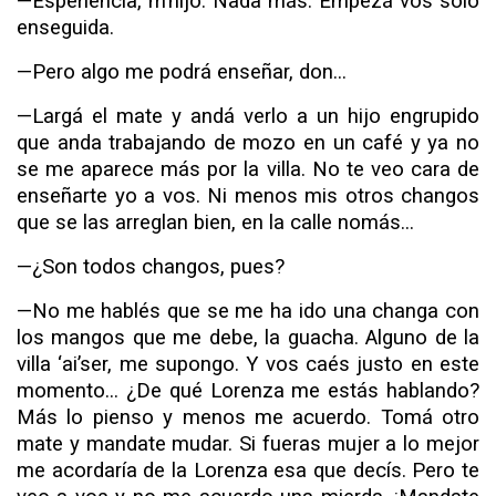
—Esperiencia, m’hijo. Nada más. Empezá vos solo
ense­guida.
—Pero algo me podrá enseñar, don...
—Largá el mate y andá verlo a un hijo engrupido
que anda trabajando de mozo en un café y ya no
se me aparece más por la villa. No te veo cara de
enseñarte yo a vos. Ni menos mis otros changos
que se las arreglan bien, en la calle nomás...
—¿Son todos changos, pues?
—No me hablés que se me ha ido una changa con
los man­gos que me debe, la guacha. Alguno de la
villa ‘ai’ser, me su­pongo. Y vos caés justo en este
momento... ¿De qué Lorenza me estás hablando?
Más lo pienso y menos me acuerdo. Tomá otro
mate y
mandate
mudar. Si fueras mujer a lo mejor
me acordaría de la Lorenza esa que decís. Pero te