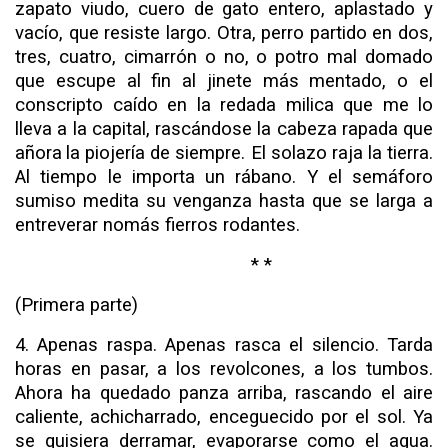
zapato viudo, cuero de gato entero, aplastado y
vacío, que resiste largo. Otra, perro partido en dos,
tres, cuatro, ci­marrón o no, o potro mal domado
que escupe al fin al jinete más mentado, o el
conscripto caído en la redada milica que me lo
lleva a la capital, rascándose la cabeza rapada que
añora
la piojería
de
siempre.
El
solazo raja la tierra.
Al tiempo le im­porta un rábano. Y el semáforo
sumiso medita su venganza hasta que se larga a
entreverar nomás fierros rodantes.
* *
(Primera parte)
4. Apenas raspa. Apenas rasca el silencio. Tarda
horas en pasar, a los revolcones, a los tumbos.
Ahora ha quedado panza arriba, rascando el aire
caliente, achicharrado, enceguecido por el sol. Ya
se quisiera derramar, evaporarse como el agua.