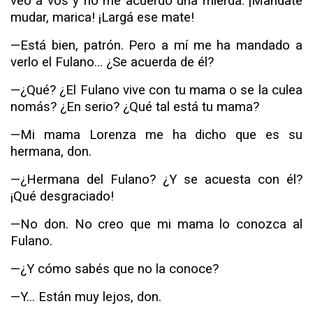
veo a vos y no me acuerdo una mierda.
¡Mandate
mudar, marica! ¡Largá ese mate!
—Está bien, patrón. Pero a mí me ha mandado a
verlo el Fulano... ¿Se acuerda de él?
—
¿Qué? ¿El Fulano vive con tu mama o se la culea
nomás? ¿En serio? ¿Qué tal está tu mama?
—Mi mama Lorenza me ha dicho que es su
hermana, don.
—¿Hermana del Fulano? ¿Y se acuesta con él?
¡Qué des­graciado!
—No don. No creo que mi mama lo conozca al
Fulano.
—¿Y cómo sabés que no la conoce?
—Y... Están muy lejos, don.