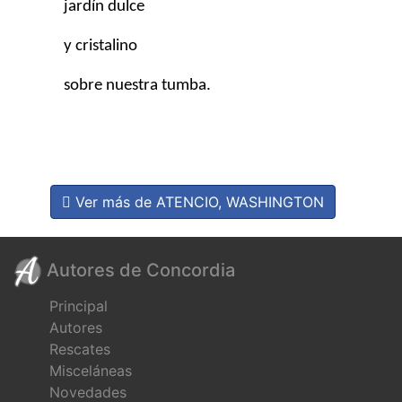
jardín dulce
y cristalino
sobre nuestra tumba.
Ver más de ATENCIO, WASHINGTON
Autores de Concordia
Principal
Autores
Rescates
Misceláneas
Novedades