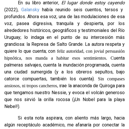
En su libro anterior
, El lugar donde estoy cayendo
(2022),
Galansky
había reunido seis cuentos, tersos y
profundos. Ahora esa voz, una de las modulaciones de esa
voz, pasea digresiva, tranquila y despierta, por los
alrededores históricos, geográficos y testimoniales del Río
Uruguay; lo indaga en el punto de su intercesión más
grandiosa: la Represa de Salto Grande. La autora respeta y
quiere lo que cuenta; con
feliz autoridad, con jovial persuasión
uenta
hipnótica, nos manda a habitar esos sentimientos. C
palmeras salvajes, cuenta la inundación programada, cuenta
una ciudad sumergida (y a los obreros sepultos, bajo
catorce compuertas, también los cuenta).
Sin compases
rae la anaconda de Quiroga para
ansiosos, ni tropos cancheros, t
que tengamos nuestro Nessie, y evoca el volcán generoso
que nos sirvió la orilla rocosa (¡Un Nobel para la playa
Nebel!).
Si esta nota aspirara, con aliento más largo, hacia
algún receptáculo académico, me afanaría por conectar la