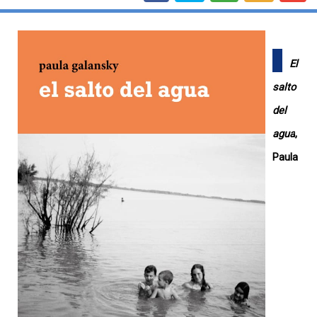
El
salto
del
agua
,
Paula