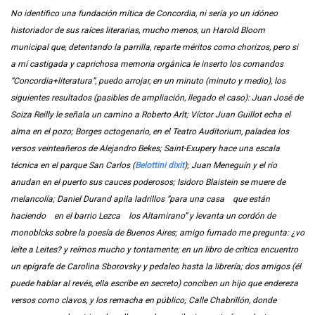
No identifico una fundación mítica de Concordia, ni sería yo un idóneo
historiador de sus raíces literarias, mucho menos, un Harold Bloom
municipal que, detentando la parrilla, reparte méritos como chorizos, pero si
a mí castigada y caprichosa memoria orgánica le inserto los comandos
“Concordia+literatura”, puedo arrojar, en un minuto (minuto y medio), los
siguientes resultados (pasibles de ampliación, llegado el caso): Juan José de
Soiza Reilly le señala un camino a Roberto Arlt; Víctor Juan Guillot echa el
alma en el pozo; Borges octogenario, en el Teatro Auditorium, paladea los
versos veinteañeros de Alejandro Bekes; Saint-Exupery hace una escala
técnica en el parque San Carlos (
Belottini dixit
); Juan Meneguín
y el río
anudan en el puerto sus cauces poderosos; Isidoro Blaistein se muere de
melancolía; Daniel Durand apila ladrillos “para una casa que están
haciendo en el barrio Lezca los Altamirano” y levanta un cordón de
monoblcks sobre la poesía de Buenos Aires; amigo fumado me pregunta: ¿vo
leíte a Leites? y reímos mucho y tontamente; en un libro de crítica encuentro
un epígrafe de Carolina Sborovsky y pedaleo hasta la librería; dos amigos (él
puede hablar al revés, ella escribe en secreto) conciben un hijo que endereza
versos como clavos, y los remacha en público; Calle Chabrillón, donde