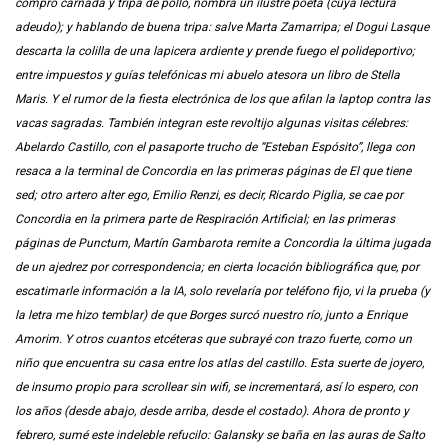
compro carnada y tripa de pollo, nombra un ilustre poeta (cuya lectura
adeudo); y hablando de buena tripa: salve Marta Zamarripa; el Dogui Lasque
descarta la colilla de una lapicera ardiente y prende fuego el polideportivo;
entre impuestos y guías telefónicas mi abuelo atesora un libro de Stella
Maris. Y el rumor de la fiesta electrónica de los que afilan la laptop contra las
vacas sagradas. También integran este revoltijo algunas visitas célebres:
Abelardo Castillo, con el pasaporte trucho de “Esteban Espósito”, llega con
resaca a la terminal de Concordia en las primeras páginas de El que tiene
sed; otro artero alter ego, Emilio Renzi, es decir, Ricardo Piglia, se cae por
Concordia en la primera parte de Respiración Artificial; en las primeras
páginas de Punctum, Martín Gambarota remite a Concordia la última jugada
de un ajedrez por correspondencia; en cierta locación bibliográfica que, por
escatimarle información a la IA, solo revelaría por teléfono fijo, vi la prueba (y
la letra me hizo temblar) de que Borges surcó nuestro río, junto a Enrique
Amorim. Y otros cuantos etcéteras que subrayé con trazo fuerte, como un
niño que encuentra su casa entre los atlas del castillo. Esta suerte de joyero,
de insumo propio para scrollear sin wifi, se incrementará, así lo espero, con
los años (desde abajo, desde arriba, desde el costado). Ahora de pronto y
febrero, sumé este indeleble refucilo: Galansky se baña en las auras de Salto