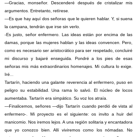
—Gracias, monseñor. Descenderé después de cristalizar mis
argumentos. Entretanto, retírese.
—Es que hay aquí dos señoras que le quieren hablar. Y, si suena
la campana, tendrán que irse sin verlo.
-Es justo, señor enfermero. Las ideas están por encima de las
damas, porque las mujeres hablan y las ideas convencen. Pero,
como es necesario ser aristocrático para ser respetado, concluiré
mi discurso y bajaré enseguida. Pondré a los pies de esas
señoras mis más extraordinarios homenajes. Mi cultura lo exige.
Iré...
Tartarín, haciendo una galante reverencia al enfermero, puso en
peligro su estabilidad. Una rama lo salvó. El núcleo de locos
aumentaba. Tartarín era simpático. Su voz los atraía.
—Finalicemos, señores —dijo Tartarín cuando perdió de vista al
enfermero-. Mi proyecto es el siguiente: os invito a huir del
manicomio. Nos iremos lejos. A una región solitaria y encantadora
que yo conozco bien. Allí viviremos como los nómadas. No