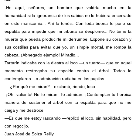
-He aquí, señores, un hombre que valdría mucho en la
humanidad si la ignorancia de los sabios no lo hubiera encerrado
en este manicomio... Ahí lo tenéis. Con toda buena fe pone su
espalda para impedir que mi tribuna se desplome... No teme la
muerte que pueda producirle mi derrumbe. Expone su corazón y
sus costillas para evitar que yo, un simple mortal, me rompa la
cabeza. ¡Abnegado ejemplo! Miradlo...
Tartarín indicaba con la diestra al loco —un tuerto— que en aquel
momento restregaba su espalda contra el árbol. Todos lo
contemplaron. La admiración radiaba en las pupilas.
— ¿Por qué me miran?—exclamó, riendo, loco.
-¡Oh, valiente! No te miran. Te admiran. ¡Contemplan tu heroica
manera de sostener el árbol con tu espalda para que no me
caiga y me destroce!
—Es que me estoy rascando —replicó el loco, sin habilidad, pero
con regocijo.
Juan José de Soiza Reilly