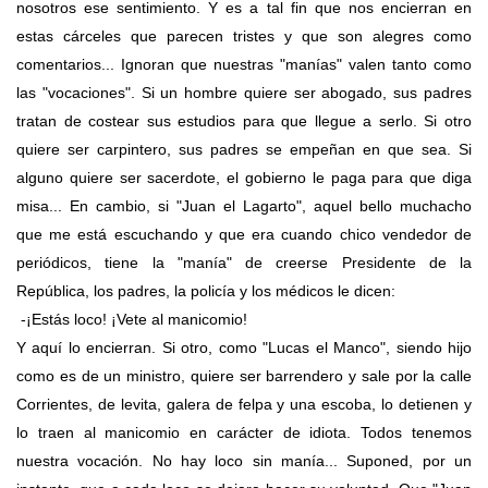
nosotros ese sentimiento. Y es a tal fin que nos encierran en
estas cárceles que parecen tristes y que son alegres como
comentarios... Ignoran que nuestras "manías" valen tanto como
las "vocaciones". Si un hombre quiere ser abogado, sus padres
tratan de costear sus estudios para que llegue a serlo. Si otro
quiere ser carpintero, sus padres se empeñan en que sea. Si
alguno quiere ser sacerdote, el gobierno le paga para que diga
misa... En cambio, si "Juan el Lagarto", aquel bello muchacho
que me está escuchando y que era cuando chico vendedor de
periódicos, tiene la "manía" de creerse Presidente de la
República, los padres, la policía y los médicos le dicen:
-¡Estás loco! ¡Vete al manicomio!
Y aquí lo encierran. Si otro, como "Lucas el Manco", siendo hijo
como es de un ministro, quiere ser barrendero y sale por la calle
Corrientes, de levita, galera de felpa y una escoba, lo detienen y
lo traen al manicomio en carácter de idiota. Todos tenemos
nuestra vocación. No hay loco sin manía... Suponed, por un