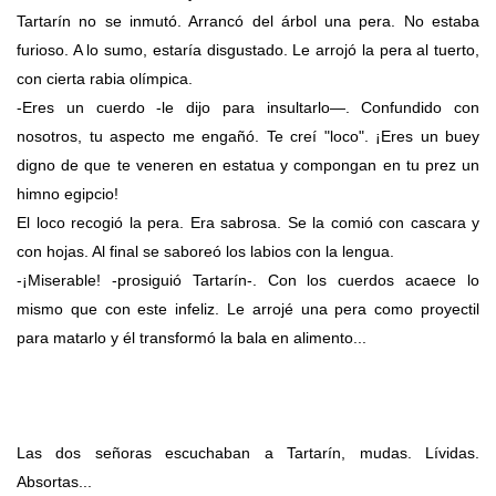
Tartarín no se inmutó. Arrancó del árbol una pera. No estaba
furioso. A lo sumo, estaría disgustado. Le arrojó la pera al tuerto,
con cierta rabia olímpica.
-Eres un cuerdo -le dijo para insultarlo—. Confundido con
nosotros, tu aspecto me engañó. Te creí "loco". ¡Eres un buey
digno de que te veneren en estatua y compongan en tu prez un
himno egipcio!
El loco recogió la pera. Era sabrosa. Se la comió con cascara y
con hojas. Al final se saboreó los labios con la lengua.
-¡Miserable! -prosiguió Tartarín-. Con los cuerdos acaece lo
mismo que con este infeliz. Le arrojé una pera como proyectil
para matarlo y él transformó la bala en alimento...
Las dos señoras escuchaban a Tartarín, mudas. Lívidas.
Absortas...