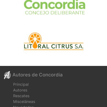
Autores de Concordia
Principal
Autores
Rescates
Misceláneas