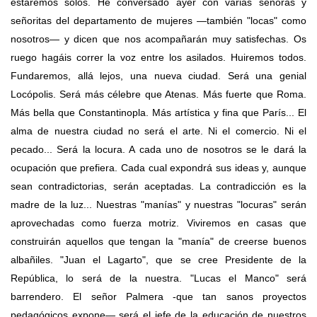
estaremos solos. He conversado ayer con varias señoras y
señoritas del departamento de mujeres —también "locas" como
nosotros— y dicen que nos acompañarán muy satisfechas. Os
ruego hagáis correr la voz entre los asilados. Huiremos todos.
Fundaremos, allá lejos, una nueva ciudad. Será una genial
Locópolis. Será más célebre que Atenas. Más fuerte que Roma.
Más bella que Constantinopla. Más artística y fina que París... El
alma de nuestra ciudad no será el arte. Ni el comercio. Ni el
pecado... Será la locura. A cada uno de nosotros se le dará la
ocupación que prefiera. Cada cual expondrá sus ideas y, aunque
sean contradictorias, serán aceptadas. La contradicción es la
madre de la luz... Nuestras "manías" y nuestras "locuras" serán
aprovechadas como fuerza motriz. Viviremos en casas que
construirán aquellos que tengan la "manía" de creerse buenos
albañiles. "Juan el Lagarto", que se cree Presidente de la
República, lo será de la nuestra. "Lucas el Manco" será
barrendero. El señor Palmera -que tan sanos proyectos
pedagógicos expone— será el jefe de la educación de nuestros