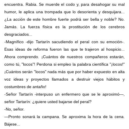
encuentra. Rabia. Se muerde el codo y, para desahogar su mal
humor, le aplica una trompada que lo desorienta y desquijara...
¿La acción de este hombre fuerte podrá ser bella y noble? No.
Jamás. La fuerza física es la prostitución de los cerebros
desgraciados...
-Magnífico -dijo Tartarín sacudiendo el peral con su emoción-.
Esas ideas de reforma fueron las que te trajeron al hospicio...
Ahora comprendo. ¡Cuántos de nuestros compañeros estarán,
como tú, "locos"! Perdona si empleo la palabra científica "¡locos!"
¡Cuántos serán "locos" nada más que por haber expuesto en alta
voz ideas y proyectos llamados a destruir viejos hábitos y
costumbres de antaño!
-Señor Tartarín -interpuso un enfermero que se le aproximó—,
señor Tartarín: ¿quiere usted bajarse del peral?
-No, señor.
—Pronto sonará la campana. Se aproxima la hora de la cena.
Bájese...