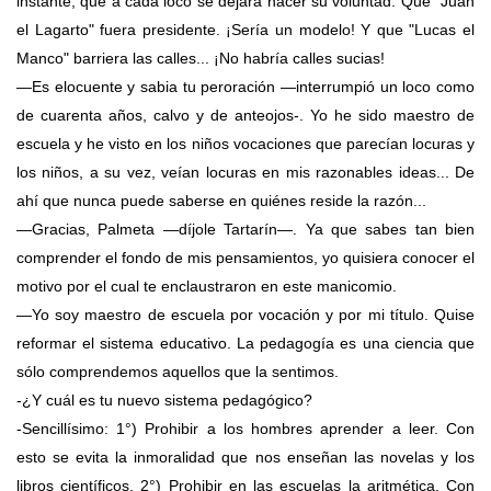
instante, que a cada loco se dejara hacer su voluntad. Que "Juan
el Lagarto" fuera presidente. ¡Sería un modelo! Y que "Lucas el
Manco" barriera las calles... ¡No habría calles sucias!
—Es elocuente y sabia tu peroración —interrumpió un loco como
de cuarenta años, calvo y de anteojos-. Yo he sido maestro de
escuela y he visto en los niños vocaciones que parecían locuras y
los niños, a su vez, veían locuras en mis razonables ideas... De
ahí que nunca puede saberse en quiénes reside la razón...
—Gracias, Palmeta —díjole Tartarín—. Ya que sabes tan bien
comprender el fondo de mis pensamientos, yo quisiera conocer el
motivo por el cual te enclaustraron en este manicomio.
—Yo soy maestro de escuela por vocación y por mi título. Quise
reformar el sistema educativo. La pedagogía es una ciencia que
sólo comprendemos aquellos que la sentimos.
-¿Y cuál es tu nuevo sistema pedagógico?
-Sencillísimo: 1°) Prohibir a los hombres aprender a leer. Con
esto se evita la inmoralidad que nos enseñan las novelas y los
libros científicos. 2°) Prohibir en las escuelas la aritmética. Con