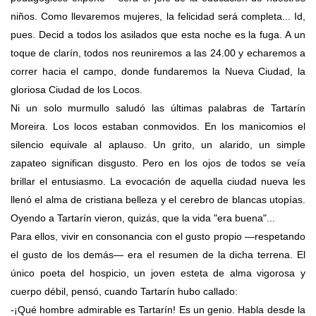
niños. Como llevaremos mujeres, la felicidad será completa... Id,
pues. Decid a todos los asilados que esta noche es la fuga. A un
toque de clarín, todos nos reuniremos a las 24.00 y echaremos a
correr hacia el campo, donde fundaremos la Nueva Ciudad, la
gloriosa Ciudad de los Locos.
Ni un solo murmullo saludó las últimas palabras de Tartarín
Moreira. Los locos estaban conmovidos. En los manicomios el
silencio equivale al aplauso. Un grito, un alarido, un simple
zapateo significan disgusto. Pero en los ojos de todos se veía
brillar el entusiasmo. La evocación de aquella ciudad nueva les
llenó el alma de cristiana belleza y el cerebro de blancas utopías.
Oyendo a Tartarín vieron, quizás, que la vida "era buena"...
Para ellos, vivir en consonancia con el gusto propio —respetando
el gusto de los demás— era el resumen de la dicha terrena. El
único poeta del hospicio, un joven esteta de alma vigorosa y
cuerpo débil, pensó, cuando Tartarín hubo callado:
-¡Qué hombre admirable es Tartarín! Es un genio. Habla desde la