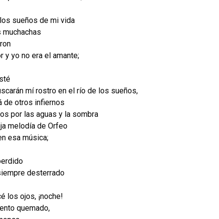
 los sueños de mi vida
as muchachas
ron
r y yo no era el amante;
sté
carán mí rostro en el río de los sueños,
á de otros infiernos
tos por las aguas y la sombra
eja melodía de Orfeo
en esa música;
perdido
siempre desterrado
cé los ojos, ¡noche!
viento quemado,