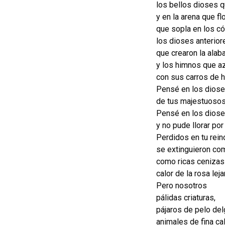
los bellos dioses 
y en la arena que fl
que sopla en los c
los dioses anterior
que crearon la alaba
y los himnos que az
con sus carros de h
Pensé en los dioses
de tus majestuosos
Pensé en los dios
y no pude llorar por
Perdidos en tu rein
se extinguieron co
como ricas cenizas
calor de la rosa leja
Pero nosotros
pálidas criaturas,
pájaros de pelo delg
animales de fina ca