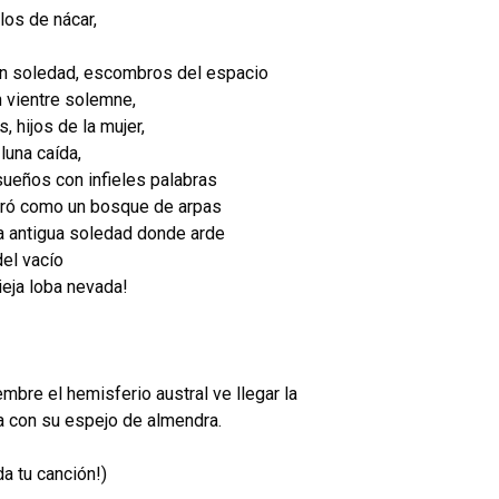
los de nácar,
an soledad, escombros del espacio
n vientre solemne,
 hijos de la mujer,
luna caída,
sueños con infieles palabras
stró como un bosque de arpas
la antigua soledad donde arde
del vacío
ieja loba nevada!
mbre el hemisferio austral ve llegar la
 con su espejo de almendra.
ida tu canción!)