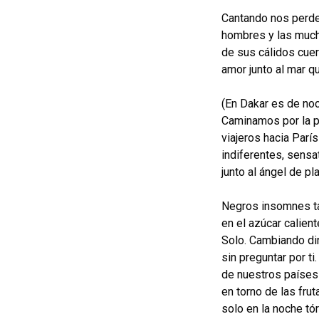
Cantando nos perde
hombres y las mucha
de sus cálidos cue
amor junto al mar q
(En Dakar es de no
Caminamos por la pi
viajeros hacia Parí
indiferentes, sensa
junto al ángel de pl
Negros insomnes t
en el azúcar calient
Solo. Cambiando din
sin preguntar por ti
de nuestros paíse
en torno de las frut
solo en la noche t