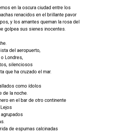
mos en la oscura ciudad entre los
chas renacidos en el brillante pavor
rpos, y los amantes queman la rosa del
ue golpea sus sienes inocentes.
che.
sta del aeropuerto,
s o Londres,
tos, silenciosos
ata que ha cruzado el mar.
allados como ídolos
e de la noche.
ero en el bar de otro continente
. Lejos
s agrupados
as.
órrida de espumas calcinadas