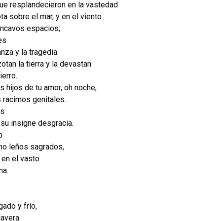
que resplandecieron en la vastedad
ota sobre el mar, y en el viento
óncavos espacios;
es
nza y la tragedia
otan la tierra y la devastan
ierro.
 hijos de tu amor, oh noche,
 racimos genitales.
es
 su insigne desgracia.
o
mo leños sagrados,
 en el vasto
na.
ado y frío,
lavera