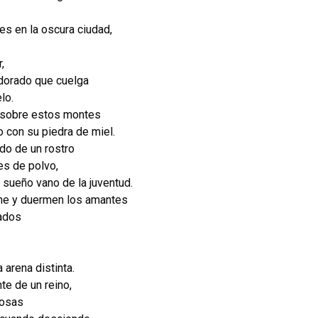
des en la oscura ciudad,
,
adorado que cuelga
lo.
e sobre estos montes
o con su piedra de miel.
o de un rostro
es de polvo,
sueño vano de la juventud.
he y duermen los amantes
ados
 arena distinta.
te de un reino,
rosas