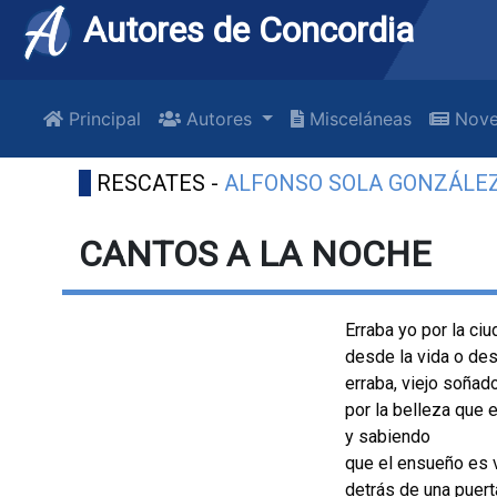
Autores de Concordia
Principal
Autores
Misceláneas
Nove
RESCATES -
ALFONSO SOLA GONZÁLE
CANTOS A LA NOCHE
Erraba yo por la ci
desde la vida o des
erraba, viejo soñad
por la belleza que 
y sabiendo
que el ensueño es 
detrás de una puert