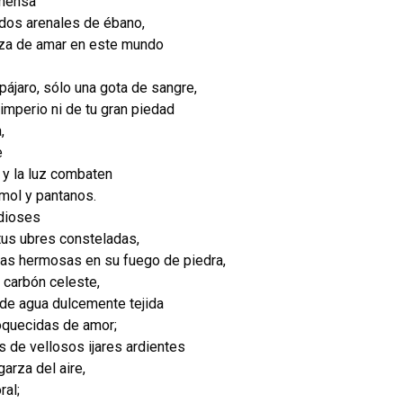
nmensa
ados arenales de ébano,
teza de amar en este mundo
pájaro, sólo una gota de sangre,
imperio ni de tu gran piedad
,
e
y la luz combaten
mol y pantanos.
 dioses
 tus ubres consteladas,
ras hermosas en su fuego de piedra,
 carbón celeste,
 de agua dulcemente tejida
loquecidas de amor;
 de vellosos ijares ardientes
arza del aire,
ral;