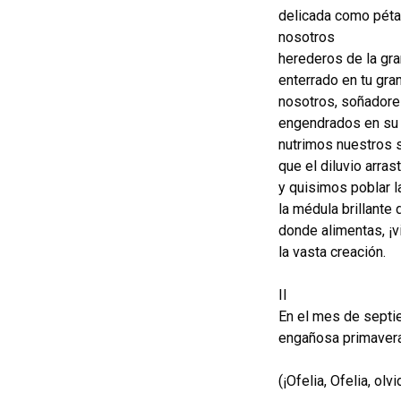
delicada como péta
nosotros
herederos de la gr
enterrado en tu gra
nosotros, soñadores,
engendrados en su 
nutrimos nuestros 
que el diluvio arra
y quisimos poblar 
la médula brillante 
donde alimentas, ¡v
la vasta creación.
II
En el mes de septie
engañosa primavera
(¡Ofelia, Ofelia, olv