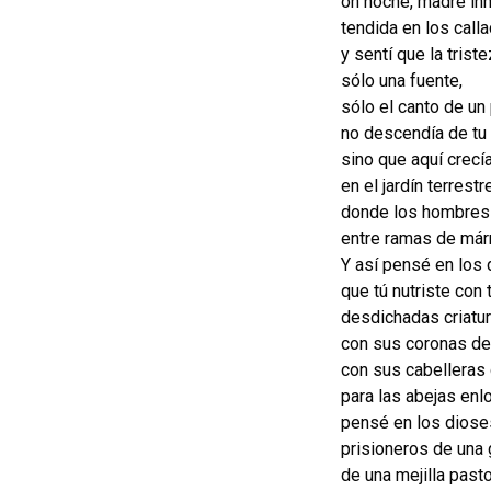
oh noche, madre i
tendida en los call
y sentí que la tris
sólo una fuente,
sólo el canto de un 
no descendía de tu 
sino que aquí crecía
en el jardín terrestr
donde los hombres 
entre ramas de már
Y así pensé en los
que tú nutriste con
desdichadas criatu
con sus coronas de
con sus cabelleras
para las abejas en
pensé en los dioses
prisioneros de una g
de una mejilla pasto