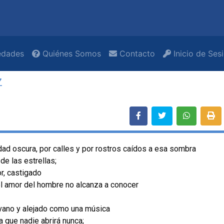
dades
Quiénes Somos
Contacto
Inicio de Ses
Z
udad oscura, por calles y por rostros caídos a esa sombra
de las estrellas;
or, castigado
el amor del hombre no alcanza a conocer
vano y alejado como una música
a que nadie abrirá nunca;