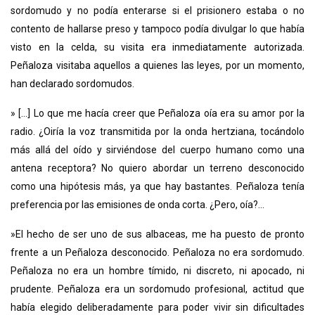
sordomudo y no podía enterarse si el prisionero estaba o no
contento de hallarse preso y tampoco podía divulgar lo que había
visto en la celda, su visita era inmediatamente autorizada.
Peñaloza visitaba aquellos a quienes las leyes, por un momento,
han declarado sordomudos.
» [...] Lo que me hacía creer que Peñaloza oía era su amor por la
radio. ¿Oiría la voz transmitida por la onda hertziana, tocándolo
más allá del oído y sirviéndose del cuerpo humano como una
antena receptora? No quiero abordar un terreno desconocido
como una hipótesis más, ya que hay bastantes. Peñaloza tenía
preferencia por las emisiones de onda corta. ¿Pero, oía?...
»EI hecho de ser uno de sus albaceas, me ha puesto de pronto
frente a un Peñaloza desconocido. Peñaloza no era sordomudo.
Peñaloza no era un hombre tímido, ni discreto, ni apocado, ni
prudente. Peñaloza era un sordomudo profesional, actitud que
había elegido deliberadamente para poder vivir sin dificultades