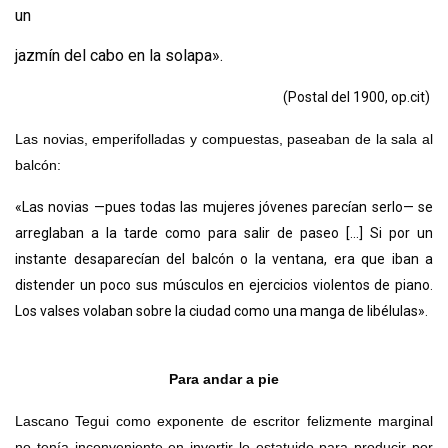
un
jazmín del cabo en la solapa».
(Postal del 1900, op.cit)
Las novias, emperifolladas y compuestas, paseaban de la sala al
balcón:
«Las novias —pues todas las mujeres jóvenes parecían serlo— se
arreglaban a la tarde como para salir de paseo [...] Si por un
instante desaparecían del balcón o la ventana, era que iban a
distender un poco sus músculos en ejercicios violentos de piano.
Los valses volaban sobre la ciudad como una manga de libélulas».
Para andar a pie
Lascano Tegui como exponente de escritor felizmente marginal
no tenía inconveniente en invertir lo estatuido para producir por