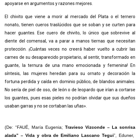
apoyarse en argumentos y razones mejores.
El chivito que viene a morir al mercado del Plata o el ternero
nonato, tienen cueros traslúcidos que se soban y se curten para
hacer guantes. Ese cuero de chivito, lo único que sobrevive al
diente del comensal, va a parar a manos tiernas que necesitan
protección. ¡Cuántas veces no creerá haber vuelto a cubrir las
carnes de su desaparecido propietario, al sentir, transformado en
guante, la ternura de una mano emocionada y femenina! En
síntesis, las mujeres heredan para su ornato y decoración la
fortuna perdida y caída en dominio público, de blandos animales.
No sería de piel de oso, de león o de leopardo que irían a cortarse
los guantes, pues esas pieles no podrían olvidar que sus dueños
usaban garras y no se cortaban las uñas».
(De: “FAUÉ, María Eugenia;
Travieso Vizconde – La sonrisa
alada” – Vida y obra de Emiliano Lascano Tegui
”, Eduner,