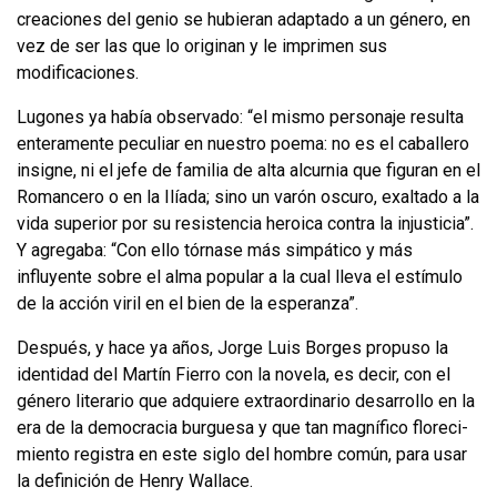
creaciones del genio se hubieran adaptado a un género, en
vez de ser las que lo originan y le impri­men sus
modificaciones.
Lugones ya había observado: “el mismo personaje resulta
enteramente pecu­liar en nuestro poema: no es el caballero
insigne, ni el jefe de familia de alta alcurnia que figuran en el
Romancero o en
la Ilíada
; sino un varón oscuro, exal­tado a la
vida superior por su resistencia heroica contra la injusticia”.
Y agrega­ba: “Con ello tórnase más simpático y más
influyente sobre el alma popular a la cual lleva el estímulo
de la acción viril en el bien de la esperanza”.
Después, y hace ya años, Jorge Luis Borges propuso la
identidad del Martín Fierro con la novela, es decir, con el
género literario que adquiere extraordina­rio desarrollo en la
era de la democracia burguesa y que tan magnífico floreci­
miento registra en este siglo del hombre común, para usar
la definición de Henry Wallace.