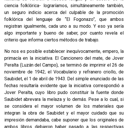
ciencia folklórica- lograríamos, simultáneamente también,
un seguro indicio acerca del culpable de la promo­ción
folklórica del lenguaje de “El Fogonazo”, que ambos
registran igualmente, cada uno a su modo. Y eso ya sería
algo importante y bueno de saber, por cuanto revela el
criterio que informa ciertos métodos de trabajo.
No nos es posible establecer inequívocamente, empero, la
primacía en la ini­ciativa. El Cancionero del mate, de Jover
Peralta (Luzán del Campo), se termi­nó de imprimir el 26 de
noviembre de 1942; el Vocabulario y refranero criollo, de
Saubidet, el 1 de abril de 1943. Del simple enunciado de las
fechas resultaría evidente que la iniciativa correspondió a
Jover Peralta, cuyo libro pudo consti­tuir la fuente donde
Saubidet abrevara la melaza y lo demás. Pese a lo cual, si
se considera el mayor volumen de los materiales que
integran la obra de Saubidet y el mayor cuidado que su
impresión demandaba, cabe suponer que los originales de
ambos libros debieron haber pasado a las respectivas