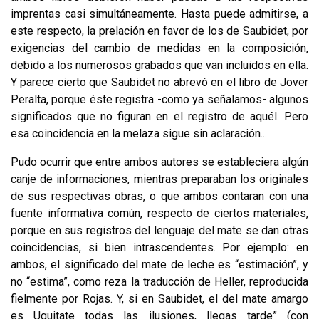
imprentas casi simultá­neamente. Hasta puede admitirse, a
este respecto, la prelación en favor de los de Saubidet, por
exigencias del cambio de medidas en la composición,
debido a los numerosos grabados que van incluidos en ella.
Y parece cierto que Saubidet no abrevó en el libro de Jover
Peralta, porque éste registra -como ya señala­mos- algunos
significados que no figuran en el registro de aquél. Pero
esa coin­cidencia en la melaza sigue sin aclaración...
Pudo ocurrir que entre ambos autores se estableciera algún
canje de infor­maciones, mientras preparaban los originales
de sus respectivas obras, o que ambos contaran con una
fuente informativa común, respecto de ciertos mate­riales,
porque en sus registros del lenguaje del mate se dan otras
coinciden­cias, si bien intrascendentes. Por ejemplo: en
ambos, el significado del mate de leche es “estimación”, y
no “estima”, como reza la traducción de Heller, re­producida
fielmente por Rojas. Y, si en Saubidet, el del mate amargo
es Uquitate todas las ilusiones, llegas tarde” (con