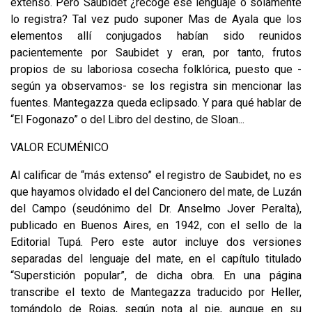
extenso. Pero Saubidet ¿recoge ese lenguaje o solamente
lo registra? Tal vez pudo suponer Mas de Ayala que los
elementos allí conjugados habían sido reunidos
pacientemente por Saubidet y eran, por tanto, frutos
propios de su laboriosa cosecha folklórica, puesto que -
según ya observamos- se los registra sin mencionar las
fuentes. Mantegazza queda eclip­sado. Y para qué hablar de
“El Fogonazo” o del Libro del destino, de Sloan...
VALOR ECUMÉNICO
Al calificar de “más extenso” el registro de Saubidet, no es
que hayamos olvi­dado el del Cancionero del mate, de Luzán
del Campo (seudónimo del Dr. Anselmo Jover Peralta),
publicado en Buenos Aires, en 1942, con el sello de la
Editorial Tupá. Pero este autor incluye dos versiones
separadas del lenguaje del mate, en el capítulo titulado
“Superstición popular”, de dicha obra. En una pá­gina
transcribe el texto de Mantegazza traducido por Heller,
tomándolo de Ro­jas, según nota al pie, aunque en su