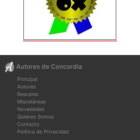
Autores de Concordia
Principal
Autores
Rescates
Misceláneas
Novedades
Quienes Somos
Contacto
Política de Privacidad