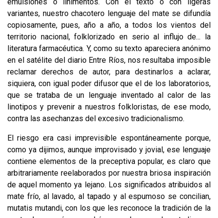
emulsiones o linimentos. Con el texto o con ligeras
variantes, nuestro chacotero lenguaje del mate se difundía
copiosamen­te, pues, año a año, a todos los vientos del
territorio nacional, folklorizado en serio al influjo de... la
literatura farmacéutica. Y, como su texto apareciera anó­nimo
en el satélite del diario Entre Ríos, nos resultaba imposible
reclamar dere­chos de autor, para destinarlos a aclarar,
siquiera, con igual poder difusor que el de los laboratorios,
que se trataba de un lenguaje inventado al calor de las
linotipos y prevenir a nuestros folkloristas, de ese modo,
contra las asechanzas del excesivo tradicionalismo.
El riesgo era casi imprevisible espontáneamente porque,
como ya dijimos, aunque improvisado y jovial, ese lenguaje
contiene elementos de la preceptiva popular, es claro que
arbitrariamente reelaborados por nuestra briosa inspira­ción
de aquel momento ya lejano. Los significados atribuidos al
mate frío, al lavado, al tapado y al espumoso se concilian,
mutatis mutandi, con los que les reconoce la tradición de la