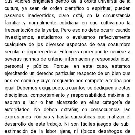
Sus valores originales dentro de la órbita universal de la
cultu­ra, ya sean de orden científico o espiritual, pueden
pasarnos inadvertidos, claro está, en la circunstancia
familiar y normalmente cotidiana en que cultivamos la
frecuentación de la yerba. Pero eso no debe ocurrir cuando
investigamos, estu­diamos o evaluamos reflexivamente
cualquiera de los diversos aspectos de esa costumbre
secular e imperecedera. Entonces corresponde ceñirse a
severas nor­mas de criterio, información y responsabilidad,
personal y pública. Porque, en este caso, estamos
ejercitando un derecho particular respecto de un bien que
nos es común y cuyo resguardo nos compete a todos por
igual. Debemos exigir, pues, a cuantos se dediquen a estas
disciplinas, comportamiento y responsabili­dad, máxime si
aspiran a lucir o han alcanzado en ellas categoría de
autorida­des. No deben extrañar, en consecuencia, las
expresiones irónicas y hasta sar­cásticas que matizan el
desarrollo de este trabajo. Ni son fáciles juegos de sub­
estimación de la labor ajena, ni típicos desahogos de