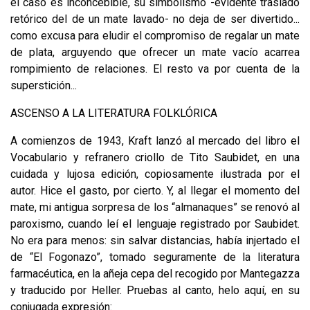
el caso es inconcebi­ble, su simbolismo -evidente traslado
retórico del de un mate lavado- no deja de ser divertido...
como excusa para eludir el compromiso de regalar un mate
de plata, arguyendo que ofrecer un mate vacío acarrea
rompimiento de relaciones. El resto va por cuenta de la
superstición...
ASCENSO A LA LITERATURA FOLKLÓRICA
A comienzos de 1943, Kraft lanzó al mercado del libro el
Vocabulario y refra­nero criollo de Tito Saubidet, en una
cuidada y lujosa edición, copiosamente ilustrada por el
autor. Hice el gasto, por cierto. Y, al llegar el momento del
mate, mi antigua sorpresa de los “almanaques” se renovó al
paroxismo, cuando leí el lenguaje registrado por Saubidet.
No era para menos: sin salvar distancias, ha­bía injertado el
de “El Fogonazo”, tomado seguramente de la literatura
farma­céutica, en la añeja cepa del recogido por Mantegazza
y traducido por Heller. Pruebas al canto, helo aquí, en su
conjugada expresión: