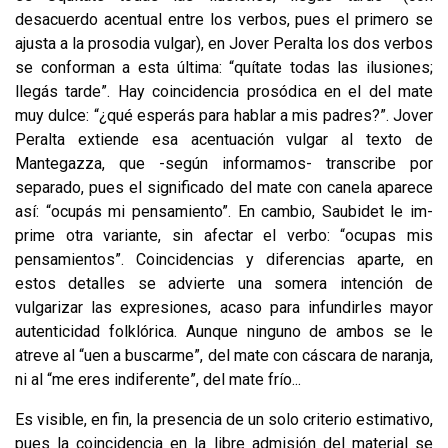
desacuerdo acentual entre los verbos, pues el primero se
ajusta a la prosodia vulgar), en Jover Peralta los dos verbos
se con­forman a esta última: “quítate todas las ilusiones;
llegás tarde”. Hay coinci­dencia prosódica en el del mate
muy dulce: “¿qué esperás para hablar a mis padres?”. Jover
Peralta extiende esa acentuación vulgar al texto de
Mantegazza, que -según informamos- transcribe por
separado, pues el significado del mate con canela aparece
así: “ocupás mi pensamiento”. En cambio, Saubidet le im­
prime otra variante, sin afectar el verbo: “ocupas mis
pensamientos”. Coinci­dencias y diferencias aparte, en
estos detalles se advierte una somera intención de
vulgarizar las expresiones, acaso para infundirles mayor
autenticidad folklórica. Aunque ninguno de ambos se le
atreve al “uen a buscarme”, del mate con cásca­ra de naranja,
ni al “me eres indiferente”, del mate frío...
Es visible, en fin, la presencia de un solo criterio estimativo,
pues la coinci­dencia en la libre admisión del material se