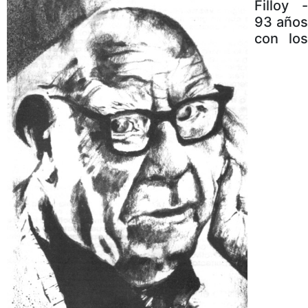
Filloy -
93 años
con los