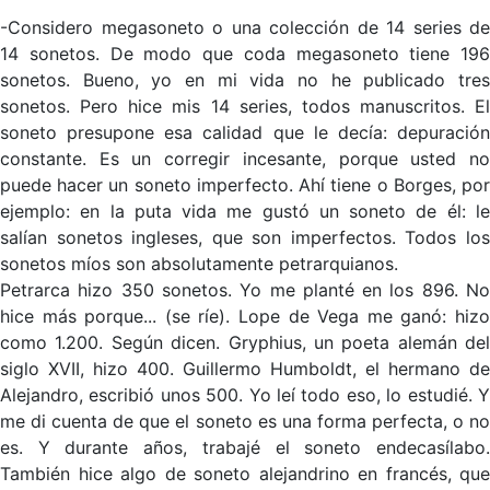
-Considero megasoneto o una colección de 14 series de
14 sonetos. De modo que coda megasoneto tiene 196
sonetos. Bueno, yo en mi vida no he publicado tres
sonetos. Pero hice mis 14 series, todos manuscritos. El
soneto presupone esa calidad que le decía: depuración
constante. Es un corregir incesante, porque usted no
puede hacer un soneto imperfecto. Ahí tiene o Borges, por
ejemplo: en la puta vida me gustó un soneto de él: le
salían sonetos ingleses, que son imperfectos. Todos los
sonetos míos son absolutamente petrarquianos.
Petrarca hizo 350 sonetos. Yo me planté en los 896. No
hice más porque... (se ríe). Lope de Vega me ganó: hizo
como 1.200. Según dicen. Gryphius, un poeta alemán del
siglo XVII, hizo 400. Guillermo Humboldt, el hermano de
Alejandro, escribió unos 500. Yo leí todo eso, lo estudié. Y
me di cuenta de que el soneto es una forma perfecta, o no
es. Y durante años, trabajé el soneto endecasílabo.
También hice algo de soneto alejandrino en francés, que