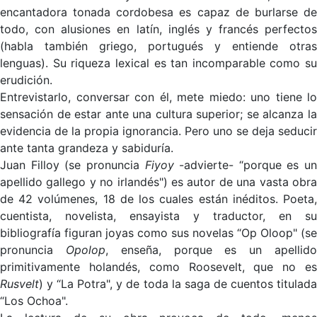
encantadora tonada cordobesa es capaz de burlarse de
todo, con alusiones en latín, inglés y francés perfectos
(habla también griego, portugués y entiende otras
lenguas). Su riqueza lexical es tan incomparable como su
erudición.
Entrevistarlo, conversar con él, mete miedo: uno tiene lo
sensación de estar ante una cultura superior; se alcanza la
evidencia de la propia ignorancia. Pero uno se deja seducir
ante tanta grandeza y sabiduría.
Juan Filloy (se pronuncia
Fiyoy
-advierte- “porque es un
apellido gallego y no irlandés") es autor de una vasta obra
de 42 volúmenes, 18 de los cuales están inéditos. Poeta,
cuentista, novelista, ensayista y traductor, en su
bibliografía figuran joyas como sus novelas “Op Oloop" (se
pronuncia
Opolop
, enseña, porque es un apellid
primitivamente holandés, como Roosevelt, que no es
Rusvelt
) y “La Potra", y de toda la saga de cuentos titulada
“Los Ochoa".