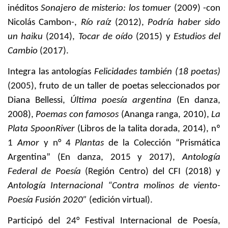
inéditos
Sonajero de misterio: los tomuer
(2009) -con
Nicolás Cambon-,
Río raíz
(2012),
Podría haber sido
un haiku
(2014),
Tocar de oído
(2015) y
Estudios del
Cambio
(2017).
Integra las antologías
Felicidades también (18 poetas)
(2005), fruto de un taller de poetas seleccionados por
Diana Bellessi,
Última poesía argentina
(En danza,
2008),
Poemas con famosos
(Ananga ranga, 2010),
La
Plata SpoonRiver
(Libros de la talita dorada, 2014), nº
1
Amor
y n° 4
Plantas
de la Colección “Prismática
Argentina” (En danza, 2015 y 2017),
Antología
Federal de Poesía
(Región Centro) del CFI (2018) y
Antología Internacional “Contra molinos de viento-
Poesía Fusión 2020”
(edición virtual).
Participó del 24° Festival Internacional de Poesía,