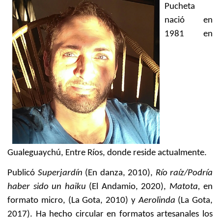
Pucheta
nació en
1981 en
Gualeguaychú, Entre Ríos, donde reside actualmente.
Publicó
Superjardín
(En danza, 2010),
Río raíz/Podría
haber sido un haiku
(El Andamio, 2020),
Matota,
en
formato micro,
(La Gota, 2010) y
Aerolinda
(La Gota,
2017). Ha hecho circular en formatos artesanales los