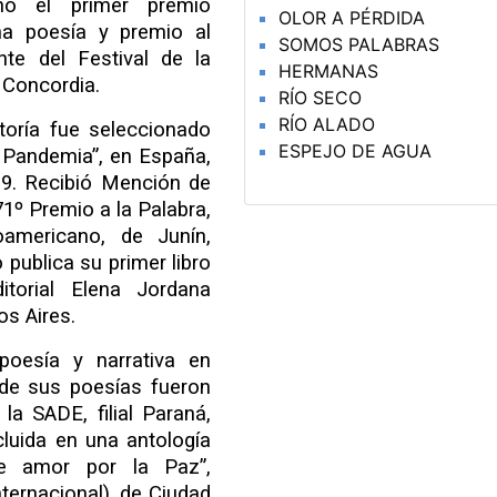
ó el primer premio
OLOR A PÉRDIDA
una poesía y premio al
SOMOS PALABRAS
nte del Festival de la
HERMANAS
 Concordia.
RÍO SECO
RÍO ALADO
toría fue seleccionado
ESPEJO DE AGUA
a Pandemia”, en España,
19. Recibió Mención de
71º Premio a la Palabra,
noamericano, de Junín,
publica su primer libro
torial Elena Jordana
os Aires.
 poesía y narrativa en
 de sus poesías fueron
la SADE, filial Paraná,
cluida en una antología
de amor por la Paz”,
ternacional), de Ciudad