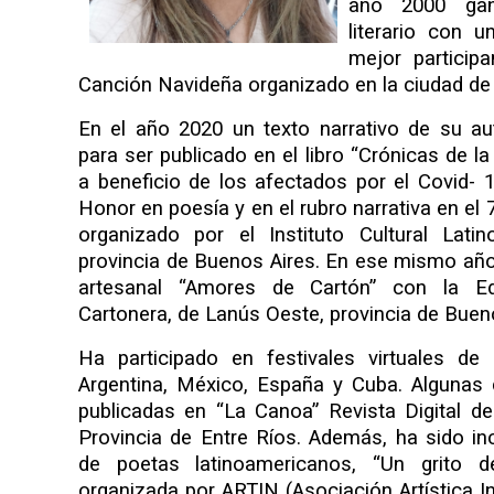
año 2000 gan
literario con 
mejor participa
Canción Navideña organizado en la ciudad de
En el año 2020 un texto narrativo de su au
para ser publicado en el libro “Crónicas de l
a beneficio de los afectados por el Covid- 
Honor en poesía y en el rubro narrativa en el 
organizado por el Instituto Cultural Lati
provincia de Buenos Aires. En ese mismo año 
artesanal “Amores de Cartón” con la Edi
Cartonera, de Lanús Oeste, provincia de Buen
Ha participado en festivales virtuales de
Argentina, México, España y Cuba. Algunas
publicadas en “La Canoa” Revista Digital de 
Provincia de Entre Ríos. Además, ha sido in
de poetas latinoamericanos, “Un grito 
organizada por ARTIN (Asociación Artística In