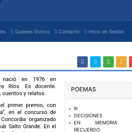
es
Quiénes Somos
Contacto
Inicio de Sesión
iz nació en 1976 en
tre Ríos. Es docente.
POEMAS
 cuentos y relatos.
el primer premio, con
III
ta”, en el concurso de
DECISIONES
 Concordia organizado
EN MEMORIA D
lub Salto Grande. En el
RECUERDO