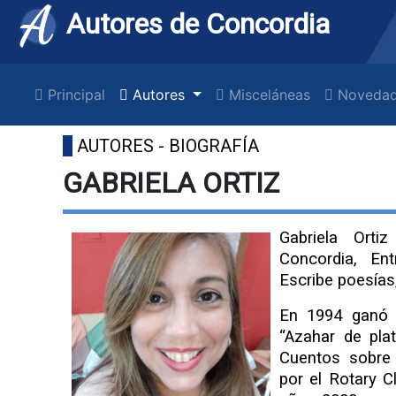
Autores de Concordia
Principal
Autores
Misceláneas
Novedad
AUTORES - BIOGRAFÍA
GABRIELA ORTIZ
Gabriela Ort
Concordia, En
Escribe poesías,
En 1994 ganó 
“Azahar de pla
Cuentos sobre
por el Rotary C