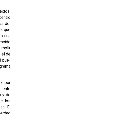
extos,
centro
és del
la que
es una
encido
umplir
 el de
l pue­
ograma
da por
miento
h y de
de los
sa. El
verdad