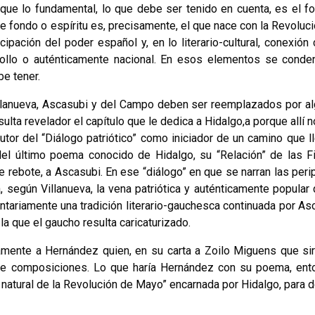
 que lo fun­damental, lo que debe ser tenido en cuenta, es el f
 Ese fondo o espíritu es, precisamente, el que nace con la Revoluc
ación del poder español y, en lo literario-cultural, conexión 
criollo o auténticamente nacional. En esos elementos se conde
be tener.
Villanueva, Ascasubi y del Campo deben ser reemplazados por a
ulta revelador el capítulo que le dedica a Hidalgo,a porque allí 
tor del “Diálo­go patriótico” como iniciador de un camino que ll
 del último poema conocido de Hidalgo, su “Re­lación” de las F
 rebote, a Ascasubi. En ese “diálogo” en que se narran las peri
 según Villanueva, la vena patrióti­ca y auténticamente popular 
luntariamente una tradición literario-gauchesca continuada por As
a que el gaucho resulta caricaturizado.
ctamente a Hernández quien, en su carta a Zoilo Miguens que si
o de composiciones. Lo que haría Hernández con su poe­ma, ent
 natural de la Revolución de Mayo” encarnada por Hidalgo, para do