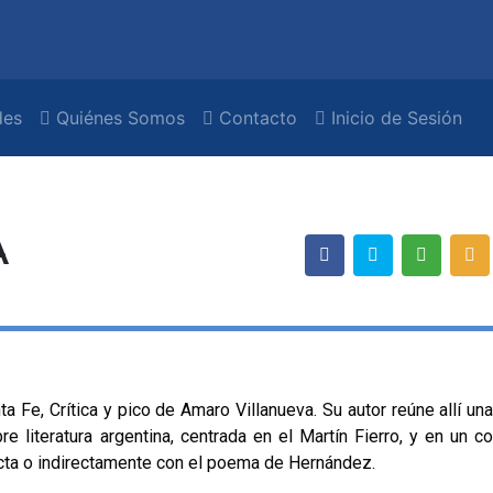
es
Quiénes Somos
Contacto
Inicio de Sesión
A
a Fe, Crítica y pico de Amaro Villanueva. Su autor reúne allí una
e literatura argentina, centrada en el Martín Fierro, y en un co
cta o indirecta­mente con el poema de Hernández.