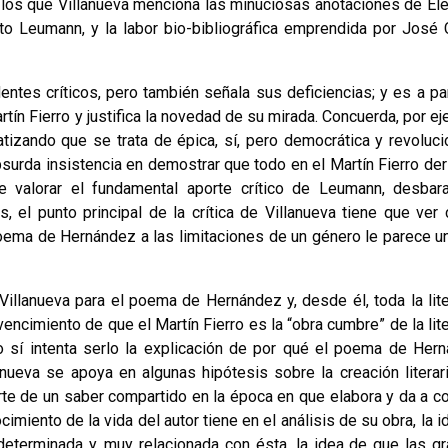
re los que Villanueva menciona las minuciosas anotaciones de Ele
erto Leumann, y la labor bio-bibliográfica emprendida por José 
tes críticos, pero tam­bién señala sus deficiencias; y es a par
rtín Fierro y justifica la novedad de su mirada. Concuerda, por e
tizando que se trata de épica, sí, pero democrática y revolucio
urda insistencia en demostrar que todo en el Mar­tín Fierro der
o de valorar el fundamental aporte crítico de Leumann, desbar
s, el punto principal de la crítica de Villanueva tiene que ver 
ema de Hernández a las limitaciones de un género le parece un
Villanueva para el poema de Hernández y, desde él, toda la lite
vencimiento de que el Martín Fierro es la “obra cumbre” de la lit
ero sí intenta serlo la explicación de por qué el poema de Her
nueva se apoya en algunas hipótesis sobre la crea­ción literari
arte de un saber compartido en la época en que elabora y da a c
imiento de la vida del autor tiene en el análisis de su obra, la 
 determinada y, muy relacionada con ésta, la idea de que las g