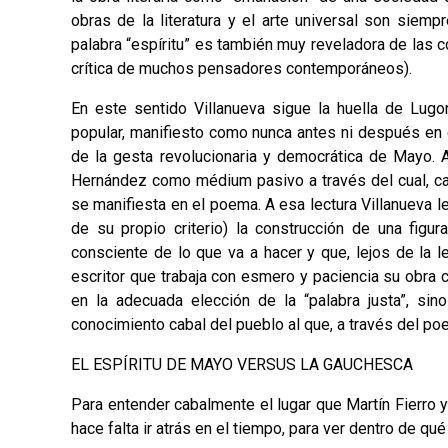
obras de la literatura y el arte universal son siempr
palabra “espíritu” es también muy revelado­ra de las 
crítica de muchos pensadores contemporáneos).
En este sentido Villanueva sigue la huella de Lugo
popular, manifiesto como nunca an­tes ni después en
de la gesta revolucionaria y democrática de Mayo. 
Hernández como médium pasivo a través del cual, casi 
se manifiesta en el poema. A esa lectura Villanuev
de su propio cri­terio) la construcción de una fig
consciente de lo que va a hacer y que, lejos de la
escritor que traba­ja con esmero y paciencia su obra 
en la adecuada elección de la “palabra justa”, si
conocimiento cabal del pueblo al que, a través del po
EL ESPÍRITU DE MAYO VERSUS LA GAUCHESCA
Para entender cabalmente el lugar que Martín Fierro y s
hace falta ir atrás en el tiempo, para ver dentro de q