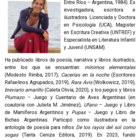
Entre Ríos – Argentina, 1984). Es
investigadora, escritora e
ilustradora. Licenciada y Doctora
en Psicología (UCA), Magister
en Escritura Creativa (UNTREF) y
Especialista en Literatura Infantil
y Juvenil (UNSAM).
Ha publicado libros de poesía, narrativa y libros ilustrados,
entre los que se encuentran:
mínimos elementales
(Modesto Rimba, 2017);
Cacerías en la noche
(Escritores
Rafaelinos Agrupados, 2019);
Rara Avis
(Wolkowicz, 2019);
breviario amarillo
(Caleta Olivia, 2020); y los juegos y libros
Plumazo
– Juego y Cuentario de Aves Argentinas (en
coautoría con Julieta M. Jiménez),
Ufano
– Juego y Libro
de Mamíferos Argentinos y
Pupas
– Juego y Libro de
Bichas Argentinas. Participó como ilustradora en la
antología de poesía para niños
De los rayos del sol como
sogas
(Tanta Ceniza Editora, 2019). En 2023, fundó