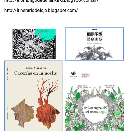
http://elombligodedailankifki.blogspot.com.ar/
http://itinerariodelojo.blogspot.com/